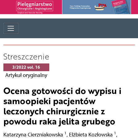
Streszczenie
3/2022 vol. 16
Artykuł oryginalny
Ocena gotowości do wypisu i
samoopieki pacjentów
leczonych chirurgicznie z
powodu raka jelita grubego
1
1
Katarzyna Cierzniakowska
,
Elżbieta Kozłowska
,