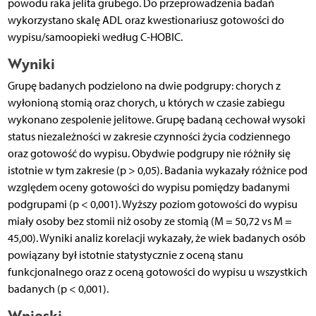
powodu raka jelita grubego. Do przeprowadzenia badań
wykorzystano skalę ADL oraz kwestionariusz gotowości do
wypisu/samoopieki według C-HOBIC.
Wyniki
Grupę badanych podzielono na dwie podgrupy: chorych z
wyłonioną stomią oraz chorych, u których w czasie zabiegu
wykonano zespolenie jelitowe. Grupę badaną cechował wysoki
status niezależności w zakresie czynności życia codziennego
oraz gotowość do wypisu. Obydwie podgrupy nie różniły się
istotnie w tym zakresie (p > 0,05). Badania wykazały różnice pod
względem oceny gotowości do wypisu pomiędzy badanymi
podgrupami (p < 0,001). Wyższy poziom gotowości do wypisu
miały osoby bez stomii niż osoby ze stomią (M = 50,72 vs M =
45,00). Wyniki analiz korelacji wykazały, że wiek badanych osób
powiązany był istotnie statystycznie z oceną stanu
funkcjonalnego oraz z oceną gotowości do wypisu u wszystkich
badanych (p < 0,001).
Wnioski