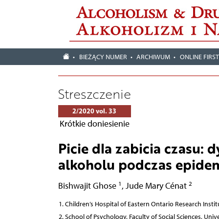
BIEŻĄCY NUMER
ARCHIWUM
ONLINE FIRS
Streszczenie
2/2020 vol. 33
Krótkie doniesienie
Picie dla zabicia czasu: d
alkoholu podczas epide
1
2
Bishwajit Ghose
,
Jude Mary Cénat
Children’s Hospital of Eastern Ontario Research Insti
School of Psychology, Faculty of Social Sciences, Uni