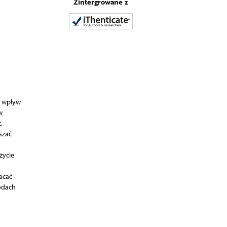
Zintergrowane z
y wpływ
w
.
szać
życie
acać
odach