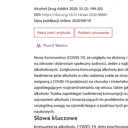
Alcohol Drug Addict 2020; 33 (2): 199-202
DOI:
https://doi.org/10.5114/ain.2020.98881
Data publikacji online: 2020/09/10
Pełna treść artykułu
Pobierz cytowanie
PlumX Metrics
Nowy koronawirus (COVID-19), ze względu na złożoną i u
na zdrowie i dobrostan społeczny ludności. Jeden z na
alkoholowych. Zwiększona konsumpcja alkoholu jest sil
Nadmierne picie alkoholu w celu radzenia sobie ze str
związaną z COVID-19 podatność na choroby i śmierteln
zapobiegającym rozprzestrzenianiu się wirusa, takim ja
alkoholu. Trzeba zapobiegać nadmiernej konsumpcji o
używaniem alkoholu i towarzyszących im problemów ze
szczególną uwagę na czynniki leżące u podstaw tych p
naukowych.
Słowa kluczowe
konsumpcja alkoholu, COVID-19, stres psychospo