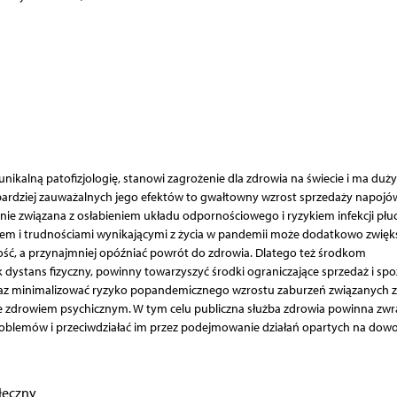
nikalną patofizjologię, stanowi zagrożenie dla zdrowia na świecie i ma duż
jbardziej zauważalnych jego efektów to gwałtowny wzrost sprzedaży napojó
nie związana z osłabieniem układu odpornościowego i ryzykiem infekcji płuc
esem i trudnościami wynikającymi z życia w pandemii może dodatkowo zwięk
ość, a przynajmniej opóźniać powrót do zdrowia. Dlatego też środkom
k dystans fizyczny, powinny towarzyszyć środki ograniczające sprzedaż i spo
raz minimalizować ryzyko popandemicznego wzrostu zaburzeń związanych z
 zdrowiem psychicznym. W tym celu publiczna służba zdrowia powinna zwr
roblemów i przeciwdziałać im przez podejmowanie działań opartych na dow
łeczny