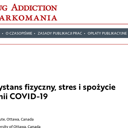
T
O CZASOPIŚMIE
ZASADY PUBLIKACJI PRAC
OPŁATY PUBLIKACYJNE
ystans fizyczny, stres i spożycie
mii COVID-19
tute, Ottawa, Canada
versity of Ottawa, Canada