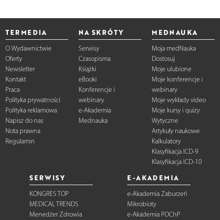
TERMEDIA
NA SKRÓTY
MEDNAUKA
O Wydawnictwie
Serwisy
Moja medNauka
Oferty
Czasopisma
Dostosuj
Newsletter
Książki
Moje ulubione
Kontakt
eBooki
Moje konferencje i
Praca
Konferencje i
webinary
Polityka prywatności
webinary
Moje wykłady video
Polityka reklamowa
e-Akademia
Moje kursy i quizy
Napisz do nas
Mednauka
Wytyczne
Nota prawna
Artykuły naukowe
Regulamin
Kalkulatory
Klasyfikacja ICD-9
Klasyfikacja ICD-10
SERWISY
E-AKADEMIA
KONGRES TOP
e-Akademia Zaburzeń
MEDICAL TRENDS
Mikrobioty
Menedżer Zdrowia
e-Akademia POChP