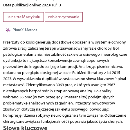
Data publikacji online: 2023/10/13
Pełna treść artykułu
Pobierz cytowanie
PlumX Metrics
Przerzuty do kości generują dodatkowe obciążenia w systemie ochrony
zdrowia z racji zalecanej terapii w zaawansowanej fazie choroby. Ból,
patologiczne złamania, niestabilność szkieletu osiowego i neurologiczne
dysfunkcje to najczęstsze konsekwencje zewnątrzoponowych
przerzutów do kręgosłupa i jego kompresji. Analizując piśmiennictwo,
dokonano przeglądu dostępnej w bazie PubMed literatury z lat 2015–
2023. W wyszukiwaniu duplikatów zastosowano słowa kluczowe: ”spinal
metastases”. Zidentyfikowano 3069 prac, z których usunięto 2567
niezwiązanych bezpośrednio z zaplanowaną analizą. Do analizy
wybrano 36 prac (w tym przeglądy i metaanalizy) podejmujących
problematykę analizowanych zagadnień. Przerzuty nowotworów
złośliwych dotyczą najczęściej szkieletu osiowego, powodując
kompresję rdzenia i objawy neurologiczne z tym związane. Odbarczenie
chirurgiczne zwiększa funkcjonalność i poprawia jakość życia chorych.
Słowa kluczowe