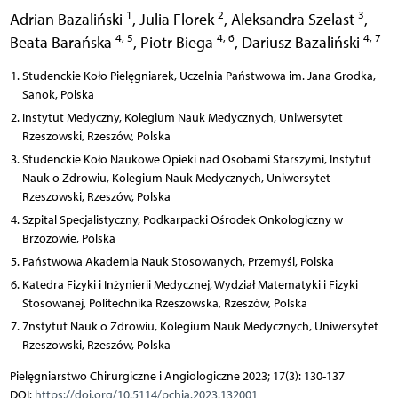
1
2
3
Adrian Bazaliński
,
Julia Florek
,
Aleksandra Szelast
,
4, 5
4, 6
4, 7
Beata Barańska
,
Piotr Biega
,
Dariusz Bazaliński
Studenckie Koło Pielęgniarek, Uczelnia Państwowa im. Jana Grodka,
Sanok, Polska
Instytut Medyczny, Kolegium Nauk Medycznych, Uniwersytet
Rzeszowski, Rzeszów, Polska
Studenckie Koło Naukowe Opieki nad Osobami Starszymi, Instytut
Nauk o Zdrowiu, Kolegium Nauk Medycznych, Uniwersytet
Rzeszowski, Rzeszów, Polska
Szpital Specjalistyczny, Podkarpacki Ośrodek Onkologiczny w
Brzozowie, Polska
Państwowa Akademia Nauk Stosowanych, Przemyśl, Polska
Katedra Fizyki i Inżynierii Medycznej, Wydział Matematyki i Fizyki
Stosowanej, Politechnika Rzeszowska, Rzeszów, Polska
7nstytut Nauk o Zdrowiu, Kolegium Nauk Medycznych, Uniwersytet
Rzeszowski, Rzeszów, Polska
Pielęgniarstwo Chirurgiczne i Angiologiczne 2023; 17(3): 130-137
DOI:
https://doi.org/10.5114/pchia.2023.132001