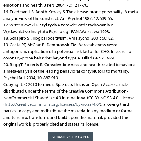
emotions and health. J Pers 2004; 72: 1217-70.
16. Friedman HS, Booth-Kewley S. The disease-prone personality. A meta
analytic view of the construct. Am Psychol 1987; 42: 539-55.
17. Wrześniewski K. Styl życia a zdrowie: wzór zachowania A.
Wydawnictwo Instytutu Psychologii PAN, Warszawa 1993.
18. Schapiro SP. Illogical positivism. Am Psychol 2001; 56: 82.
19. Costa PT, McCrae R, Dembrowski TM. Agreeableness
versus
antagonism: explication of a potencial risk factor for CHG. In search of
coronary-prone behavior: beyond type A. Hillsdale NY 1989.
20. Bogg T, Roberts B. Conscientiousness and health-related behaviors:
a meta-analysis of the leading behavioral contybiutors to mortality.
Psychol Bull 2004; 10: 887-919.
Copyright: © 2010 Termedia Sp. z o. o. This is an Open Access article
distributed under the terms of the Creative Commons Attribution-
NonCommercial-ShareAlike 4.0 International (CC BY-NC-SA 4.0) License
(
http://creativecommons.org/licenses/by-nc-sa/4.0/
), allowing third
parties to copy and redistribute the material in any medium or format
and to remix, transform, and build upon the material, provided the
original work is properly cited and states its license.
SUBMIT YOUR PAPER