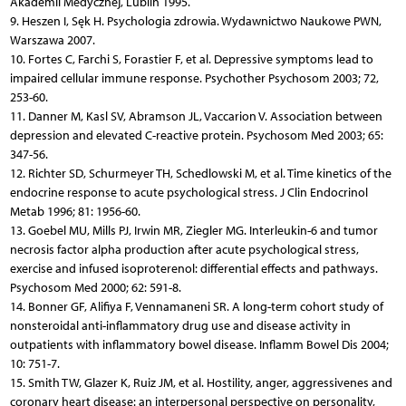
Akademii Medycznej, Lublin 1995.
9. Heszen I, Sęk H. Psychologia zdrowia. Wydawnictwo Naukowe PWN,
Warszawa 2007.
10. Fortes C, Farchi S, Forastier F, et al. Depressive symptoms lead to
impaired cellular immune response. Psychother Psychosom 2003; 72,
253-60.
11. Danner M, Kasl SV, Abramson JL, Vaccarion V. Association between
depression and elevated C-reactive protein. Psychosom Med 2003; 65:
347-56.
12. Richter SD, Schurmeyer TH, Schedlowski M, et al. Time kinetics of the
endocrine response to acute psychological stress. J Clin Endocrinol
Metab 1996; 81: 1956-60.
13. Goebel MU, Mills PJ, Irwin MR, Ziegler MG. Interleukin-6 and tumor
necrosis factor alpha production after acute psychological stress,
exercise and infused isoproterenol: differential effects and pathways.
Psychosom Med 2000; 62: 591-8.
14. Bonner GF, Alifiya F, Vennamaneni SR. A long-term cohort study of
nonsteroidal anti-inflammatory drug use and disease activity in
outpatients with inflammatory bowel disease. Inflamm Bowel Dis 2004;
10: 751-7.
15. Smith TW, Glazer K, Ruiz JM, et al. Hostility, anger, aggressivenes and
coronary heart disease: an interpersonal perspective on personality,