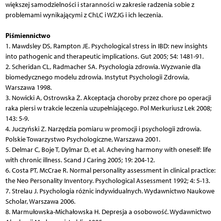
większej samodzielności i staranności w zakresie radzenia sobie z
problemami wynikającymi z ChLC i WZJG i ich leczenia.
Piśmiennictwo
1. Mawdsley DS, Rampton JE. Psychological stress in IBD: new insights
into pathogenic and therapeutic implications. Gut 2005; 54: 1481-91.
2. Scheridan CL, Radmacher SA. Psychologia zdrowia. Wyzwanie dla
biomedycznego modelu zdrowia. Instytut Psychologii Zdrowia,
Warszawa 1998.
3. Nowicki A, Ostrowska Ż. Akceptacja choroby przez chore po operacji
raka piersi w trakcie leczenia uzupełniającego. Pol Merkuriusz Lek 2008;
143: 5-9.
4. Juczyński Z. Narzędzia pomiaru w promocji i psychologii zdrowia.
Polskie Towarzystwo Psychologiczne, Warszawa 2001.
5. Delmar C, Boje T, Dylmar D, et al. Acheving harmony with oneself: life
with chronic illness. Scand J Caring 2005; 19: 204-12.
6. Costa PT, McCrae R. Normal personality assessment in clinical practice:
the Neo Personality Inventory. Psychological Assessment 1992; 4: 5-13.
7. Strelau J. Psychologia różnic indywidualnych. Wydawnictwo Naukowe
Scholar, Warszawa 2006.
8. Marmułowska-Michałowska H. Depresja a osobowość. Wydawnictwo