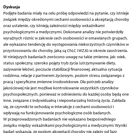
Dyskusja
Podjęte badania miały na celu próbę odpowiedzi na pytanie, czy istnieje
związek między określonymi cechami osobowości a akceptacją choroby
oraz ustalenie, czy istnieją zależności między wskaźnikami
psychologicznymi a medycznymi. Dokonane analizy nie potwierdziły
wyraźnych różnic w zakresie cech osobowości w omawianych grupach,
ale wykazano tendencję do występowania niekorzystnych czynników w
przystosowaniu do choroby, jaką są ChLC i WZJG w okresie zaostrzenia.
W niniejszych badaniach zwrócono uwagę na takie zmienne, jak: wiek,
status społeczny, szeroko pojęty tryb życia (utrzymywanie diety,
zażywanie leków), poczucie stabilizacji finansowej, aktualna sytuacja
rodzinna, relacje z partnerem życiowym, poziom stresu związanego z
pracą i specyficzne zmienne środowiskowe. Dla potrzeb analizy
jakościowej nie jest możliwe kontrolowanie wszystkich czynników
psychospołecznych, ponieważ w odniesieniu do każdej osoby będą one
inne, związane z indywidualną i niepowtarzalną historią życia. Zakłada
się, że czynniki te wchodzą w interakcje z cechami osobowości i
wpływają na funkcjonowanie psychologiczne osób badanych.
W przeprowadzonych badaniach nie wykazano bezpośredniego
związku między wskaźnikami psychologicznymi a medycznymi. Wyniki
badań wskazują, że poziom akceptacji choroby nie zależy od fazy