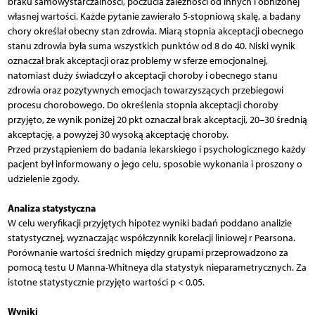
braku samowystarczalności, poczucia zależności od innych i obniżonej
własnej wartości. Każde pytanie zawierało 5-stopniową skalę, a badany
chory określał obecny stan zdrowia. Miarą stopnia akceptacji obecnego
stanu zdrowia była suma wszystkich punktów od 8 do 40. Niski wynik
oznaczał brak akceptacji oraz problemy w sferze emocjonalnej,
natomiast duży świadczył o akceptacji choroby i obecnego stanu
zdrowia oraz pozytywnych emocjach towarzyszących przebiegowi
procesu chorobowego. Do określenia stopnia akceptacji choroby
przyjęto, że wynik poniżej 20 pkt oznaczał brak akceptacji, 20–30 średnią
akceptację, a powyżej 30 wysoką akceptację choroby.
Przed przystąpieniem do badania lekarskiego i psychologicznego każdy
pacjent był informowany o jego celu, sposobie wykonania i proszony o
udzielenie zgody.
Analiza statystyczna
W celu weryfikacji przyjętych hipotez wyniki badań poddano analizie
statystycznej, wyznaczając współczynnik korelacji liniowej r Pearsona.
Porównanie wartości średnich między grupami przeprowadzono za
pomocą testu U Manna-Whitneya dla statystyk nieparametrycznych. Za
istotne statystycznie przyjęto wartości p < 0,05.
Wyniki