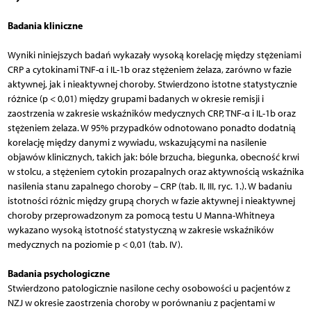
Badania kliniczne
Wyniki niniejszych badań wykazały wysoką korelację między stężeniami
CRP a cytokinami TNF-α i IL-1b oraz stężeniem żelaza, zarówno w fazie
aktywnej, jak i nieaktywnej choroby. Stwierdzono istotne statystycznie
różnice (p < 0,01) między grupami badanych w okresie remisji i
zaostrzenia w zakresie wskaźników medycznych CRP, TNF-α i IL-1b oraz
stężeniem żelaza. W 95% przypadków odnotowano ponadto dodatnią
korelację między danymi z wywiadu, wskazującymi na nasilenie
objawów klinicznych, takich jak: bóle brzucha, biegunka, obecność krwi
w stolcu, a stężeniem cytokin prozapalnych oraz aktywnością wskaźnika
nasilenia stanu zapalnego choroby – CRP (tab. II, III, ryc. 1.). W badaniu
istotności różnic między grupą chorych w fazie aktywnej i nieaktywnej
choroby przeprowadzonym za pomocą testu U Manna-Whitneya
wykazano wysoką istotność statystyczną w zakresie wskaźników
medycznych na poziomie p < 0,01 (tab. IV).
Badania psychologiczne
Stwierdzono patologicznie nasilone cechy osobowości u pacjentów z
NZJ w okresie zaostrzenia choroby w porównaniu z pacjentami w