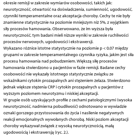
okresie remisji w zakresie wymiarów osobowości, takich jak:
neurotyczność, otwartość na doświadczenia, sumienność, ugodowość,
czynniki temperamentalne oraz akceptacja choroby. Cechy te nie były
znamienne statystycznie na poziomie mniejszym niż 5%, z wyjątkiem
siły procesów hamowania. Obserwowano, że im wyższa była
neurotyczność, tym badani mieli niższe wyniki w zakresie ruchliwości
procesów nerwowych, ugodowości i ekstrawersji.
Wykazano różnice istotne statystycznie na poziomie p < 0,07 między
grupami w zakresie temperamentalnego czynnika ryzyka, jakim jest siła
procesu hamowania nad pobudzeniem. Większą siłę procesów
hamowania stwierdzono u pacjentów w fazie remisji. Badane cechy
osobowości nie wykazały istotnego statystycznie związku ze
wskaźnikami cytokin prozapalnych ani stężeniem żelaza. Stwierdzono
jednak większe stężenia CRP i cytokin prozapalnych u pacjentów z
wyższym poziomem neurotyzmu i niskiej akceptacji.
W grupie osób uzyskujących profile z cechami patologicznymi (wysoka
neurotyczność, nadmierna pobudliwość) odnotowano w wywiadzie
oznaki gorszego przystosowania do życia i nasilenie negatywnych
reakcji emocjonalnych wywołanych chorobą. Niski poziom akceptacji
choroby wykazywał związek z wysoką neurotycznością, małą
ugodowością i ekstrawersją (ryc. 2.).