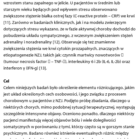
wzrostem stanu zapalnego w jelicie. U pacjentów w średnim lub
starszym wieku będących pod wpływem stresu obserwowano
zwiększone stężenie białka ostrej fazy (C-reactive protein – CRP) we krwi
[11]. Zarówno w badaniach klinicznych, jak i na modelu zwierzęcym
dotyczących stresu wykazano, że w fazie aktywnej choroby dochodzi do
pobudzenia układu sympatycznego, z wczes­nym zwiększeniem stężeń
adrenaliny i noradrenaliny [12]. Obserwuje się też znamienne
zwiększenia stężenia we krwi cytokin prozapalnych, znaczących w
etiopatogenezie NZJ, takich jak: czynnik martwicy nowotworów 
(tumour necrosis factor  – TNF-), interleukiny 6 i 2b (IL-6, IL-2b) oraz
interferon γ (IFN-g) [13].
Cel
Celem niniejszych badań było określenie elementu różnicującego, jakim
jest układ określonych cech osobowości, i jego związku z procesem
chorobowym u pacjentów z NZJ. Podjęto próbę zbadania, dlaczego u
niektórych chorych, mimo podobnej sytuacji terapeutycznej, występują
szczególnie intensywne objawy. Oceniono ponadto, dlaczego niektórzy
pacjenci manifestują więcej objawów bólu i wiele dolegliwości
somatycznych w porównaniu z tymi, którzy często są w gorszym stanie
psychicznym. Badano również istnienie ewentualnych różnic między