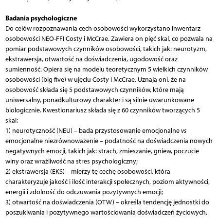
Badania psychologiczne
Do celów rozpoznawania cech osobowości wykorzystano Inwentarz
osobowości NEO-FFI Costy i McCrae. Zawiera on pięć skal, co pozwala na
pomiar podstawowych czynników osobowości, takich jak: neurotyzm,
ekstrawersja, otwartość na doświadczenia, ugodowość oraz
sumienność. Opiera się na modelu teoretycznym 5 wielkich czynników
osobowości (big five) w ujęciu Costy i McCrae. Uznają oni, że na
osobowość składa się 5 podstawowych czynników, które mają
uniwersalny, ponadkulturowy charakter i są silnie uwarunkowane
biologicznie. Kwestionariusz składa się z 60 czynników tworzących 5
skal:
1) neurotyczność (NEU) – bada przystosowanie emocjonalne
vs
emocjonalne niezrównoważenie – podatność na doświadczenia nowych
negatywnych emocji, takich jak: strach, zmieszanie, gniew, poczucie
winy oraz wrażliwość na stres psychologiczny;
2) ekstrawersja (EKS) – mierzy tę cechę osobowości, która
charakteryzuje jakość i ilość interakcji społecznych, poziom aktywności,
energii i zdolność do odczuwania pozytywnych emocji;
3) otwartość na doświadczenia (OTW) – określa tendencję jednostki do
poszukiwania i pozytywnego wartoś­ciowania doświadczeń życiowych,