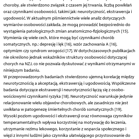
choroby, ale stwierdzono związek z czasem jej trwania, liczbą powikłań
oraz czynnikami osobowości, takimi jak: neurotyczność, ekstrawersja i
ugodowość. W aktualnym piśmiennictwie wiele analiz dotyczących
wymiarów osobowości zakłada, że mogą prowadzić bezpośrednio do
wystąpienia patologicznych zmian anatomiczno-fizjologicznych [15].
Wymienia się wiele cech, które mogą być czynnikami chorób
somatycznych, np.: depresję i lęk [16], wzór zachowania A [16],
optymizm czy syndrom wrogości [17]. W dotychczasowych publikacjach
nie określono jednak wskaźników struktury osobowości dotyczącej
chorych na NZJ, co nie pozwala dyskutować z wynikami otrzymanymi w
niniejszym badaniu.
W przeprowadzonych badaniach stwierdzono ujemną korelację między
neurotycznością a akceptacją, ekstrawersją i ugodowością. Współczesne
badania doty­czące ekstrawersji i neurotyczności łączą się z osobo­
wościowymi czynnikami ryzyka [18]. Neurotyczność warunkuje jedynie
relacjonowanie wielu objawów chorobowych, ale zasadniczo nie jest
uwikłana w patogenezę śmiertelnych chorób somatycznych [19].
Wysoki poziom ugodowości i ekstrawersji oraz równowaga czynników
temperamentalnych wpływa korzystniej na motywację do leczenia,
utrzymanie reżimu lekowego, korzystanie z wsparcia społecznego i
więzi z innymi ludźmi jako czynnika ułatwiającego przystosowanie do