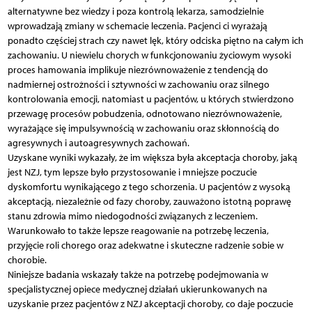
alternatywne bez wiedzy i poza kontrolą lekarza, samodzielnie
wprowadzają zmiany w schemacie leczenia. Pacjenci ci wyrażają
ponadto częściej strach czy nawet lęk, który odciska piętno na całym ich
zachowaniu. U niewielu chorych w funkcjonowaniu życiowym wysoki
proces hamowania implikuje niezrównoważenie z tendencją do
nadmiernej ostrożności i sztywności w zachowaniu oraz silnego
kontrolowania emocji, natomiast u pacjentów, u których stwierdzono
przewagę procesów pobudzenia, odnotowano niezrównoważenie,
wyrażające się impulsywnością w zachowaniu oraz skłonnością do
agresywnych i autoagresywnych zachowań.
Uzyskane wyniki wykazały, że im większa była akceptacja choroby, jaką
jest NZJ, tym lepsze było przystosowanie i mniejsze poczucie
dyskomfortu wynikającego z tego schorzenia. U pacjentów z wysoką
akceptacją, niezależnie od fazy choroby, zauważono istotną poprawę
stanu zdrowia mimo niedogodności związanych z leczeniem.
Warunkowało to także lepsze reagowanie na potrzebę leczenia,
przyjęcie roli chorego oraz adekwatne i skuteczne radzenie sobie w
chorobie.
Niniejsze badania wskazały także na potrzebę podejmowania w
specjalistycznej opiece medycznej działań ukierunkowanych na
uzyskanie przez pacjentów z NZJ akceptacji choroby, co daje poczucie