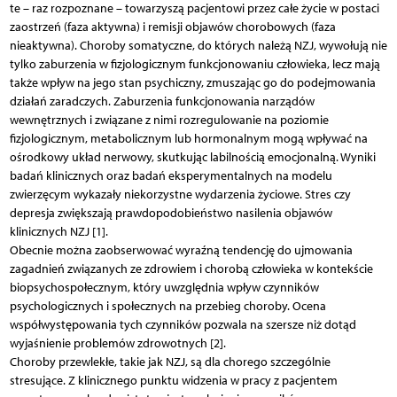
te – raz rozpoznane – towarzyszą pacjentowi przez całe życie w postaci
zaostrzeń (faza aktywna) i remisji objawów chorobowych (faza
nieaktywna). Choroby somatyczne, do których należą NZJ, wywołują nie
tylko zaburzenia w fizjologicznym funkcjonowaniu człowieka, lecz mają
także wpływ na jego stan psychiczny, zmuszając go do podejmowania
działań zaradczych. Zaburzenia funkcjonowania narządów
wewnętrznych i związane z nimi rozregulowanie na poziomie
fizjologicznym, metabolicznym lub hormonalnym mogą wpływać na
ośrodkowy układ nerwowy, skutkując labilnością emocjonalną. Wyniki
badań klinicznych oraz badań eksperymentalnych na modelu
zwierzęcym wykazały niekorzystne wydarzenia życiowe. Stres czy
depresja zwiększają prawdopodobieństwo nasilenia objawów
klinicznych NZJ [1].
Obecnie można zaobserwować wyraźną tendencję do ujmowania
zagadnień związanych ze zdrowiem i chorobą człowieka w kontekście
biopsychospołecznym, który uwzględnia wpływ czynników
psychologicznych i społecznych na przebieg choroby. Ocena
współwystępowania tych czynników pozwala na szersze niż dotąd
wyjaśnienie problemów zdrowotnych [2].
Choroby przewlekłe, takie jak NZJ, są dla chorego szczególnie
stresujące. Z klinicznego punktu widzenia w pracy z pacjentem