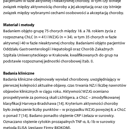
pacjentami w fazie aktywnej i nieaktywnej choroby, w tym czy istnieje
związek między aktywnością choroby a jej akceptacją oraz czy istnieje
związek między wybranymi cechami osobowości a akceptacją choroby.
Materiał i metody
Badaniem objęto grupę 75 chorych między 18. a 78. rokiem życia z
rozpoznaną ChLC (n = 41) i WZJG (n = 34), w tym 35 chorych w fazie
aktywnej i 40 w fazie nieaktywnej choroby. Badaniami objęto pacjentów
Oddziału Gastroenterologii i Hepatologii oraz Chorób Zakaźnych
Szpitala Uniwersyteckiego w Krakowie, kwalifikowanych do grup na
podstawie rozpoznanej jednostki chorobowej (tab. I).
Badania kliniczne
Badania kliniczne obejmowały wywiad chorobowy, uwzględniający w
pierwszej kolejności aktualne objawy, czas trwania NZJ i liczbę nawrotów
objawów klinicznych w ciągu roku. Aktywność WZJG oceniano
prospektywnie za pomocą skali Lichtigera, a ChLC – zmodyfikowanej
klasyfikacji Harveya-Bradshawa [14]. Kryterium aktywności choroby
było zwiększenie liczby punktów – w przypadku WZJG powyżej 8, a ChLC
o ponad 7 [14]. Badano ponadto stężenie CRP i żelaza w surowicy.
Oznaczano stężenie cytokin prozapalnych TNF-α, IL-1b w surowicy
metodą ELISA (zestawy Firmy BIOKOM).