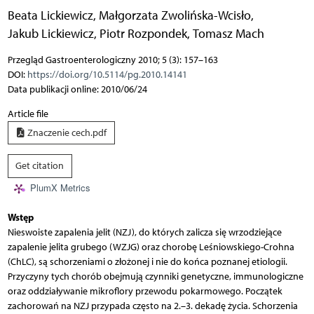
Beata Lickiewicz
,
Małgorzata Zwolińska-Wcisło
,
Jakub Lickiewicz
,
Piotr Rozpondek
,
Tomasz Mach
Przegląd Gastroenterologiczny 2010; 5 (3): 157–163
DOI:
https://doi.org/10.5114/pg.2010.14141
Data publikacji online: 2010/06/24
Article file
Znaczenie cech.pdf
Get citation
PlumX Metrics
Wstęp
Nieswoiste zapalenia jelit (NZJ), do których zalicza się wrzodziejące
zapalenie jelita grubego (WZJG) oraz chorobę Leśniowskiego-Crohna
(ChLC), są schorzeniami o złożonej i nie do końca poznanej etiologii.
Przyczyny tych chorób obejmują czynniki genetyczne, immunologiczne
oraz oddziaływanie mikroflory przewodu pokarmowego. Początek
zachorowań na NZJ przypada często na 2.–3. dekadę życia. Schorzenia