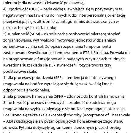
tolerancję dla nowoś­ci i ciekawość poznawczą;
4) ugodowość (UGD) – bada cechę ujawniającą się w pozytywnym
vs
negatywnym nastawieniu do innych ludzi, interpersonalną orientację
przejawiającą się w altruizmie
vs
antagonizmie, doświadczanych w
uczuciach, myślach i działaniu;
5) sumienność (SUM) – określa cechę osobowości mierzącą stopień
zorganizowania, wytrwałości i motywacji jednostki w działaniach
zorientowanych na cel. Do opisu rozpoznania temperamentu
zastosowano Kwestionariusz temperamentu PTS J. Strelaua. Pozwala on
na prognozowanie funkcjonowania badanych w sytu­a­c­jach trudnych.
Kwestionariusz składa się z 57 stwierdzeń. Pozycje tworzą trzy
podstawowe skale:
1) siła procesów pobudzenia (SPP) – tendencja do intensywnego
reagowania na bodźce wyrażająca się dużą wrażliwością i małą
odpornością emocjonalną,
2) siła procesów hamowania (SPH) – zdolność do kontroli hamowania,
3) ruchliwość procesów nerwowych – zdolność do adekwatnego
reagowania na szybko zmieniające się bodźce i wymagania otoczenia.
Posłużono się także skalą akceptacji choroby (Acceptance of Illness Scale
– AIS) składającą się z 8 pytań opisujących konsekwencje złego stanu
zdrowia. Pytania dotyczyły ograniczeń narzuconych przez chorobę,