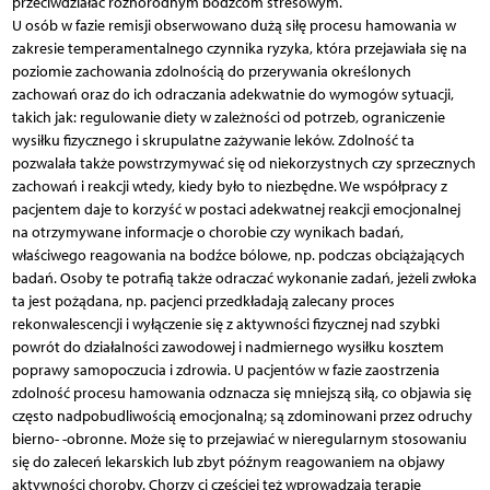
przeciwdziałać różnorodnym bodźcom stresowym.
U osób w fazie remisji obserwowano dużą siłę procesu hamowania w
zakresie temperamentalnego czynnika ryzyka, która przejawiała się na
poziomie zachowania zdolnością do przerywania określonych
zachowań oraz do ich odraczania adekwatnie do wymogów sytua­cji,
takich jak: regulowanie diety w zależności od potrzeb, ograniczenie
wysiłku fizycznego i skrupulatne zażywanie leków. Zdolność ta
pozwalała także powstrzymywać się od niekorzystnych czy sprzecznych
zachowań i reakcji wtedy, kiedy było to niezbędne. We współpracy z
pacjentem daje to korzyść w postaci adekwatnej reakcji emocjonalnej
na otrzymywane informacje o chorobie czy wynikach badań,
właściwego reagowania na bodźce bólowe, np. podczas obciążających
badań. Osoby te potrafią także odraczać wykonanie zadań, jeżeli zwłoka
ta jest pożądana, np. pacjenci przedkładają zalecany proces
rekonwalescencji i wyłączenie się z aktywności fizycznej nad szybki
powrót do działalności zawodowej i nadmiernego wysiłku kosztem
poprawy samopoczucia i zdrowia. U pacjentów w fazie zaostrzenia
zdolność procesu hamowania odznacza się mniejszą siłą, co objawia się
często nadpobudliwością emocjonalną; są zdominowani przez odruchy
bierno- -obronne. Może się to przejawiać w nieregularnym stosowaniu
się do zaleceń lekarskich lub zbyt późnym reagowaniem na objawy
aktywności choroby. Chorzy ci częściej też wprowadzają terapie