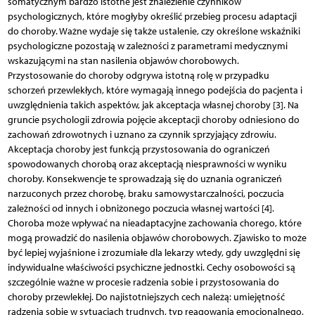
somatycznym bardzo istotne jest znalezienie czynników
psychologicznych, które mogłyby określić przebieg procesu adaptacji
do choroby. Ważne wydaje się także ustalenie, czy określone wskaźniki
psychologiczne pozostają w zależności z parametrami medycznymi
wskazującymi na stan nasilenia objawów chorobowych.
Przystosowanie do choroby odgrywa istotną rolę w przypadku
schorzeń przewlekłych, które wymagają innego podejścia do pacjenta i
uwzględnienia takich aspektów, jak akceptacja własnej choroby [3]. Na
gruncie psychologii zdrowia pojęcie akceptacji choroby odniesiono do
zachowań zdrowotnych i uznano za czynnik sprzyjający zdrowiu.
Akceptacja choroby jest funkcją przystosowania do ograniczeń
spowodowanych chorobą oraz akceptacją niesprawności w wyniku
choroby. Konsekwencje te sprowadzają się do uznania ograniczeń
narzuconych przez chorobę, braku samowystarczalności, poczucia
zależności od innych i obniżonego poczucia własnej wartości [4].
Choroba może wpływać na nieadaptacyjne zachowania chorego, które
mogą prowadzić do nasilenia objawów chorobowych. Zjawisko to może
być lepiej wyjaśnione i zrozumiałe dla lekarzy wtedy, gdy uwzględni się
indywidualne właściwości psychiczne jednostki. Cechy osobowości są
szczególnie ważne w procesie radzenia sobie i przystosowania do
choroby przewlekłej. Do najistotniejszych cech należą: umiejętność
radzenia sobie w sytuacjach trudnych, typ reagowania emocjonalnego,