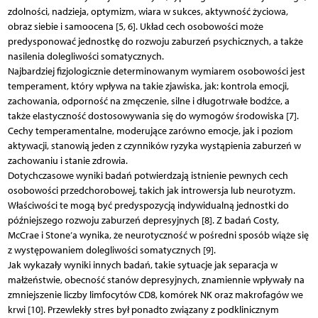
zdolności, nadzieja, optymizm, wiara w sukces, aktywność życiowa,
obraz siebie i samoocena [5, 6]. Układ cech osobowości może
predysponować jednostkę do rozwoju zaburzeń psychicznych, a także
nasilenia dolegliwości somatycznych.
Najbardziej fizjologicznie determinowanym wymiarem osobowości jest
temperament, który wpływa na takie zjawiska, jak: kontrola emocji,
zachowania, odporność na zmęczenie, silne i długotrwałe bodźce, a
także elastyczność dostosowywania się do wymogów środowiska [7].
Cechy temperamentalne, moderujące zarówno emocje, jak i poziom
aktywacji, stanowią jeden z czynników ryzyka wystąpienia zaburzeń w
zachowaniu i stanie zdrowia.
Dotychczasowe wyniki badań potwierdzają istnienie pewnych cech
osobowości przedchorobowej, takich jak introwersja lub neurotyzm.
Właściwości te mogą być predyspozycją indywidualną jednostki do
późniejszego rozwoju zaburzeń depresyjnych [8]. Z badań Costy,
McCrae i Stone’a wynika, że neurotyczność w pośredni sposób wiąże się
z występowaniem dolegliwości somatycznych [9].
Jak wykazały wyniki innych badań, takie sytuacje jak separacja w
małżeństwie, obecność stanów depresyjnych, znamiennie wpływały na
zmniejszenie liczby limfocytów CD8, komórek NK oraz makrofagów we
krwi [10]. Przewlekły stres był ponadto związany z podklinicznym