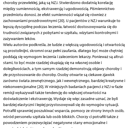
choroby przewlekłej, jaką są NZJ. Stwierdzono dodatnią korelację
między sumiennością, ekstrawersją i ugodowością. Piśmiennictwo
przedmiotu donosi, że efekt sumienności wiązał się również z
zachowaniami pro­zdrowotnymi [20]. U pacjentów z NZJ warunkuje to
lepszą dyscyplinę podczas leczenia, łatwość dostosowywania się do
trudności związanych z pobytami w szpitalu, wizytami kontrolnymi i
zażywaniem leków.
Wielu autorów podkreśla, że ludzie z większą ugodowością i otwartością
są prostolinijni, skromni oraz pełni zaufania, dlatego być może chętniej
poddają się wymogom leczenia i zaleceniom lekarzy. Ponieważ są altrui­
stami, to być może rzadziej skupiają się na własnej osobie i
dolegliwościach, a tym samym rzadziej demonstrują objawy choroby i
złe przystosowanie do choroby. Osoby otwarte są ciekawe zjawisk
zarówno świata zewnętrznego, jak i wewnętrznego, bardziej kreatywne i
niekonwencjonalne [20]. W niniejszych badaniach pacjenci z NZJ w fazie
remisji wykazywali także tendencję do większej otwartości na
doświadczenie i ekstrawersję. Wydaje się więc zasadne uznać, że byli
bardziej elastyczni i lepiej przystosowywali się do wymogów sytuacji.
Potrafili sprawniej poszukiwać wsparcia, pomocy ze strony innych osób,
wśród personelu szpitala lub osób bliskich. Chorzy ci potrafili także z
powodzeniem przezwyciężać negatywne stany emocjonalne i