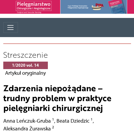
Streszczenie
1/2020 vol. 14
Artykuł oryginalny
Zdarzenia niepożądane –
trudny problem w praktyce
pielęgniarki chirurgicznej
1
1
Anna Leńczuk-Gruba
,
Beata Dziedzic
,
2
Aleksandra Żurawska