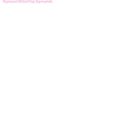
Rajmund Miller
Filip Szymański