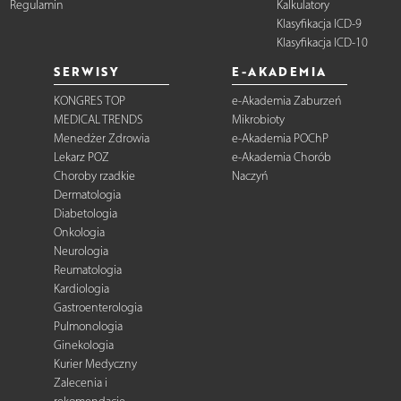
Regulamin
Kalkulatory
Klasyfikacja ICD-9
Klasyfikacja ICD-10
SERWISY
E-AKADEMIA
KONGRES TOP
e-Akademia Zaburzeń
MEDICAL TRENDS
Mikrobioty
Menedżer Zdrowia
e-Akademia POChP
Lekarz POZ
e-Akademia Chorób
Choroby rzadkie
Naczyń
Dermatologia
Diabetologia
Onkologia
Neurologia
Reumatologia
Kardiologia
Gastroenterologia
Pulmonologia
Ginekologia
Kurier Medyczny
Zalecenia i