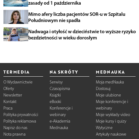
zasady od 1 października
Mimo afery liczba pacjentów SOR-u w Szpitalu
Południowym nie spadła
Nadwaga i otyłość w dzieciństwie to wyższe ryzyko
bezdzietności w wieku dorosłym
TERMEDIA
NA SKRÓTY
MEDNAUKA
O Wydawnictwie
Serwisy
Moja medNauka
Oferty
Czasopisma
Dostosuj
Newsletter
Książki
Moje ulubione
Kontakt
eBooki
Moje konferencje i
Praca
Konferencje i
webinary
Polityka prywatności
webinary
Moje wykłady video
Polityka reklamowa
e-Akademia
Moje kursy i quizy
Napisz do nas
Mednauka
Wytyczne
Nota prawna
Artykuły naukowe