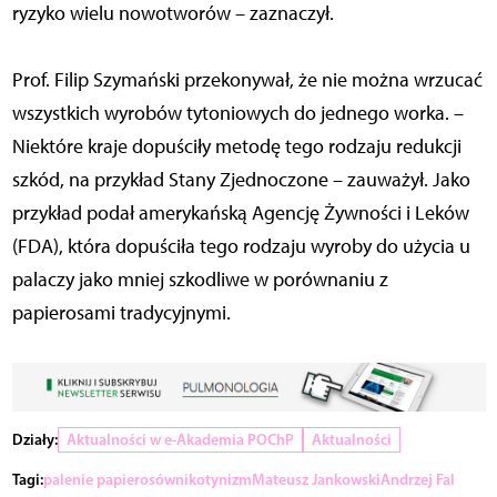
ryzyko wielu nowotworów – zaznaczył.
Prof. Filip Szymański przekonywał, że nie można wrzucać
wszystkich wyrobów tytoniowych do jednego worka. –
Niektóre kraje dopuściły metodę tego rodzaju redukcji
szkód, na przykład Stany Zjednoczone – zauważył. Jako
przykład podał amerykańską Agencję Żywności i Leków
(FDA), która dopuściła tego rodzaju wyroby do użycia u
palaczy jako mniej szkodliwe w porównaniu z
papierosami tradycyjnymi.
Działy:
Aktualności w e-Akademia POChP
Aktualności
Tagi:
palenie papierosów
nikotynizm
Mateusz Jankowski
Andrzej Fal