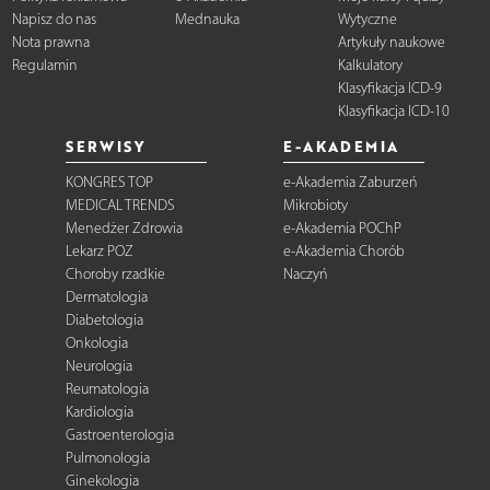
Napisz do nas
Mednauka
Wytyczne
Nota prawna
Artykuły naukowe
Regulamin
Kalkulatory
Klasyfikacja ICD-9
Klasyfikacja ICD-10
SERWISY
E-AKADEMIA
KONGRES TOP
e-Akademia Zaburzeń
MEDICAL TRENDS
Mikrobioty
Menedżer Zdrowia
e-Akademia POChP
Lekarz POZ
e-Akademia Chorób
Choroby rzadkie
Naczyń
Dermatologia
Diabetologia
Onkologia
Neurologia
Reumatologia
Kardiologia
Gastroenterologia
Pulmonologia
Ginekologia