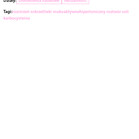
Działy:
Doniesienia naukowe
Aktualności
Tagi:
rozstrzeń oskrzeli
leki mukoaktywne
hipertoniczny roztwór soli
karbocysteina