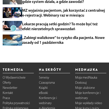
gdzie system działa, a gdzie zawodzi?
MZ wyjaśnia pacjentom, jak korzystać z centralnej
e-rejestracji. Webinary raz w miesiącu
Lekarze pracują setki godzin? To może być też
efekt nierzetelnych sprawozdań
„Zabiegi walizkowe” to ryzyko dla pacjenta. Nowe
zasady od 1 października
TERMEDIA
NA SKRÓTY
MEDNAUKA
O Wydawnictwie
Serwisy
Moja medNauka
Oferty
Czasopisma
Dostosuj
Newsletter
Książki
Moje ulubione
Kontakt
eBooki
Moje konferencje i
Praca
Konferencje i
webinary
Polityka prywatności
webinary
Moje wykłady video
Polityka reklamowa
e-Akademia
Moje kursy i quizy