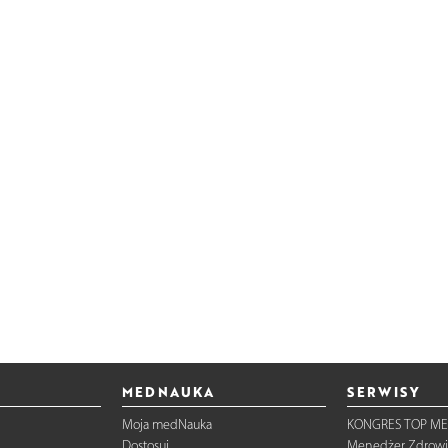
MEDNAUKA
SERWISY
Moja medNauka
KONGRES TOP ME
Dostosuj
Menedżer Zdrowi