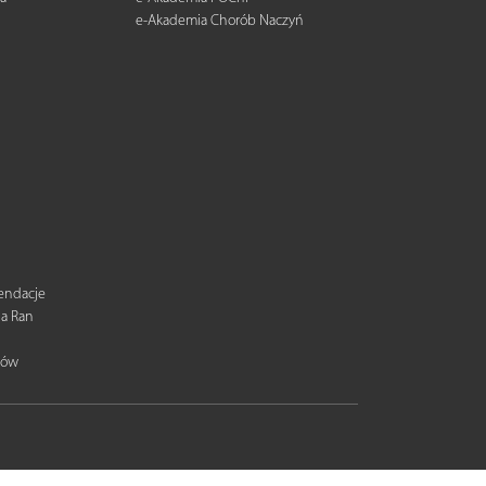
e-Akademia Chorób Naczyń
mendacje
ia Ran
tów