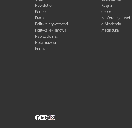
Newsletter
Książki
Kontakt
eBooki
Praca
Konferencje i web
Polityka prywatności
e-Akademia
Polityka reklamowa
Mednauka
Napisz do nas
Nota prawna
Regulamin