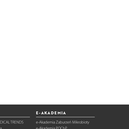
E-AKADEMIA
DICAL TRENDS
e-Akademia Zaburzeń Mikrobioty
a
e-Akademia POChP