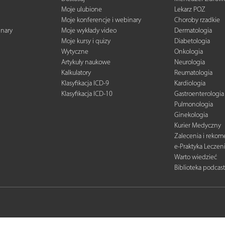
Moje ulubione
Lekarz POZ
Moje konferencje i webinary
Choroby rzadkie
inary
Moje wykłady video
Dermatologia
Moje kursy i quizy
Diabetologia
Wytyczne
Onkologia
Artykuły naukowe
Neurologia
Kalkulatory
Reumatologia
Klasyfikacja ICD-9
Kardiologia
Klasyfikacja ICD-10
Gastroenterologia
Pulmonologia
Ginekologia
Kurier Medyczny
Zalecenia i reko
e-Praktyka Leczen
Warto wiedzieć
Biblioteka podcas