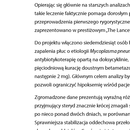
Opierając się głównie na starszych analizach retrospektywnych, lekarze nie mieli pewności, czy
takie leczenie faktycznie pomaga dorosłym 
przeprowadzenia pierwszego rygorystyczneg
zaprezentowano w prestiżowym „The Lancet
Do projektu włączono siedemdziesiąt osób
zapalenia płuc o etiologii
Mycoplasma pneu
antybiotykoterapię opartą na doksycyklinie
pięciodniową kurację doustnym betametazo
następnie 2 mg). Głównym celem analizy by
pozwoli ograniczyć hipoksemię wśród pacj
Zgromadzone dane prezentują wyraźną różnic
przyjmujący steryd znacznie krócej zmagali 
po nieco ponad dwóch dniach, w porównaniu
Sprawniejsza stabilizacja oddechowa przeło