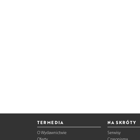
TERMEDIA
NA SKRÓTY
O Wydawnictwie
Serwisy
Oferty
Czasopisma