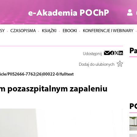
e-Akademia POChP
SY
CZASOPISMA
KSIĄŻKI
EBOOKI
KONFERENCJE I WEBINARY
Pa
Udostępnij
Dodaj do ulubionych
icle/PIIS2666-7762(26)00022-0/fulltext
m pozaszpitalnym zapaleniu
P