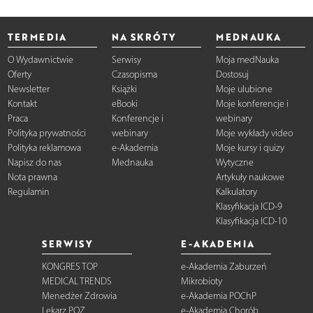
TERMEDIA
NA SKRÓTY
MEDNAUKA
O Wydawnictwie
Serwisy
Moja medNauka
Oferty
Czasopisma
Dostosuj
Newsletter
Książki
Moje ulubione
Kontakt
eBooki
Moje konferencje i
Praca
Konferencje i
webinary
Polityka prywatności
webinary
Moje wykłady video
Polityka reklamowa
e-Akademia
Moje kursy i quizy
Napisz do nas
Mednauka
Wytyczne
Nota prawna
Artykuły naukowe
Regulamin
Kalkulatory
Klasyfikacja ICD-9
Klasyfikacja ICD-10
SERWISY
E-AKADEMIA
KONGRES TOP
e-Akademia Zaburzeń
MEDICAL TRENDS
Mikrobioty
Menedżer Zdrowia
e-Akademia POChP
Lekarz POZ
e-Akademia Chorób