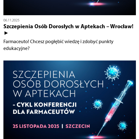
06.11.2025
Szczepienia Osób Dorosłych w Aptekach – Wrocław!
►
Farmaceuto! Chcesz pogłębić wiedzę i zdobyć punkty
edukacyjne?