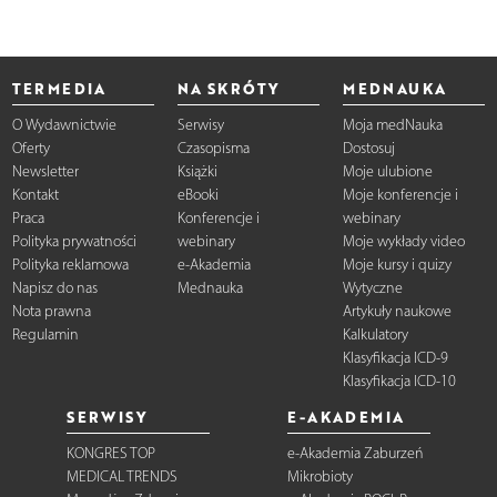
TERMEDIA
NA SKRÓTY
MEDNAUKA
O Wydawnictwie
Serwisy
Moja medNauka
Oferty
Czasopisma
Dostosuj
Newsletter
Książki
Moje ulubione
Kontakt
eBooki
Moje konferencje i
Praca
Konferencje i
webinary
Polityka prywatności
webinary
Moje wykłady video
Polityka reklamowa
e-Akademia
Moje kursy i quizy
Napisz do nas
Mednauka
Wytyczne
Nota prawna
Artykuły naukowe
Regulamin
Kalkulatory
Klasyfikacja ICD-9
Klasyfikacja ICD-10
SERWISY
E-AKADEMIA
KONGRES TOP
e-Akademia Zaburzeń
MEDICAL TRENDS
Mikrobioty