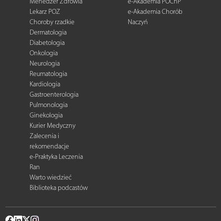
Menedżer Zdrowia
e-Akademia POChP
Lekarz POZ
e-Akademia Chorób
Choroby rzadkie
Naczyń
Dermatologia
Diabetologia
Onkologia
Neurologia
Reumatologia
Kardiologia
Gastroenterologia
Pulmonologia
Ginekologia
Kurier Medyczny
Zalecenia i
rekomendacje
e-Praktyka Leczenia
Ran
Warto wiedzieć
Biblioteka podcastów