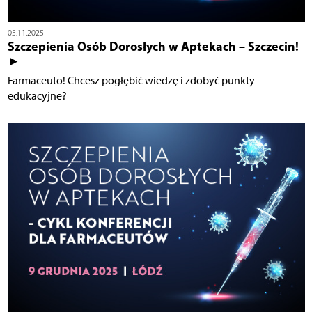
05.11.2025
Szczepienia Osób Dorosłych w Aptekach – Szczecin!
►
Farmaceuto! Chcesz pogłębić wiedzę i zdobyć punkty
edukacyjne?