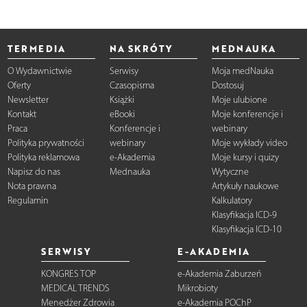
TERMEDIA
NA SKRÓTY
MEDNAUKA
O Wydawnictwie
Serwisy
Moja medNauka
Oferty
Czasopisma
Dostosuj
Newsletter
Książki
Moje ulubione
Kontakt
eBooki
Moje konferencje i
Praca
Konferencje i
webinary
Polityka prywatności
webinary
Moje wykłady video
Polityka reklamowa
e-Akademia
Moje kursy i quizy
Napisz do nas
Mednauka
Wytyczne
Nota prawna
Artykuły naukowe
Regulamin
Kalkulatory
Klasyfikacja ICD-9
Klasyfikacja ICD-10
SERWISY
E-AKADEMIA
KONGRES TOP
e-Akademia Zaburzeń
MEDICAL TRENDS
Mikrobioty
Menedżer Zdrowia
e-Akademia POChP