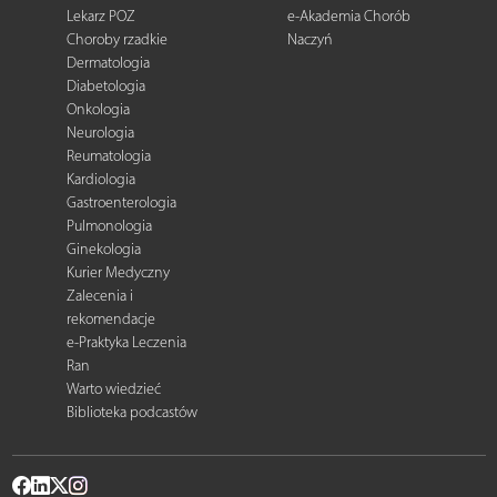
Lekarz POZ
e-Akademia Chorób
Choroby rzadkie
Naczyń
Dermatologia
Diabetologia
Onkologia
Neurologia
Reumatologia
Kardiologia
Gastroenterologia
Pulmonologia
Ginekologia
Kurier Medyczny
Zalecenia i
rekomendacje
e-Praktyka Leczenia
Ran
Warto wiedzieć
Biblioteka podcastów