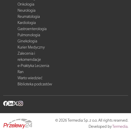
Onkologia
Neurologia
Reumatologia
Kardiologia
Gastroenterologia
Pulmonologia
Ginekologia
Kurier Medyczny
Zalecenia i
rekomendacje
e-Praktyka Leczenia
Ran
Warto wiedzieć
Biblioteka podcastów
© 2026 Termedia Sp. z o.o. All rights reserved.
Developed by
Termedia
.