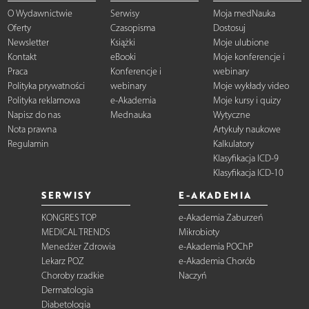
O Wydawnictwie
Serwisy
Moja medNauka
Oferty
Czasopisma
Dostosuj
Newsletter
Książki
Moje ulubione
Kontakt
eBooki
Moje konferencje i
Praca
Konferencje i
webinary
Polityka prywatności
webinary
Moje wykłady video
Polityka reklamowa
e-Akademia
Moje kursy i quizy
Napisz do nas
Mednauka
Wytyczne
Nota prawna
Artykuły naukowe
Regulamin
Kalkulatory
Klasyfikacja ICD-9
Klasyfikacja ICD-10
SERWISY
E-AKADEMIA
KONGRES TOP
e-Akademia Zaburzeń
MEDICAL TRENDS
Mikrobioty
Menedżer Zdrowia
e-Akademia POChP
Lekarz POZ
e-Akademia Chorób
Choroby rzadkie
Naczyń
Dermatologia
Diabetologia