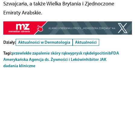
Szwajcaria, a także Wielka Brytania i Zjednoczone
Emiraty Arabskie.
Działy:
Aktualności w Dermatologia
Aktualności
Tagi:
przewlekłe zapalenie skóry rąk
wyprysk rąk
delgocitinib
FDA
Amerykańska Agencja ds. Żywności i Leków
inhibitor JAK
dadania kliniczne