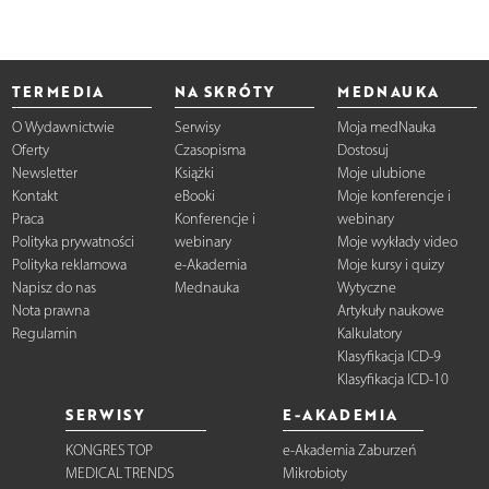
TERMEDIA
NA SKRÓTY
MEDNAUKA
O Wydawnictwie
Serwisy
Moja medNauka
Oferty
Czasopisma
Dostosuj
Newsletter
Książki
Moje ulubione
Kontakt
eBooki
Moje konferencje i
Praca
Konferencje i
webinary
Polityka prywatności
webinary
Moje wykłady video
Polityka reklamowa
e-Akademia
Moje kursy i quizy
Napisz do nas
Mednauka
Wytyczne
Nota prawna
Artykuły naukowe
Regulamin
Kalkulatory
Klasyfikacja ICD-9
Klasyfikacja ICD-10
SERWISY
E-AKADEMIA
KONGRES TOP
e-Akademia Zaburzeń
MEDICAL TRENDS
Mikrobioty