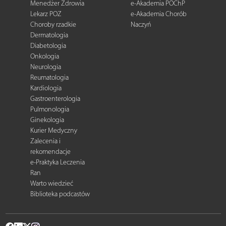
Menedżer Zdrowia
e-Akademia POChP
Lekarz POZ
e-Akademia Chorób
Choroby rzadkie
Naczyń
Dermatologia
Diabetologia
Onkologia
Neurologia
Reumatologia
Kardiologia
Gastroenterologia
Pulmonologia
Ginekologia
Kurier Medyczny
Zalecenia i
rekomendacje
e-Praktyka Leczenia
Ran
Warto wiedzieć
Biblioteka podcastów