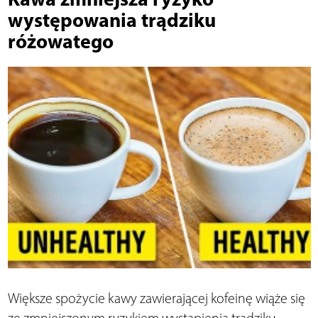
występowania trądziku
różowatego
Większe spożycie kawy zawierającej kofeinę wiąże się