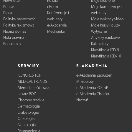
Newsletter
Książki
Moje ulubione
Kontakt
eBooki
Moje konferencje i
Praca
Konferencje i
webinary
Polityka prywatności
webinary
Moje wykłady video
Polityka reklamowa
e-Akademia
Moje kursy i quizy
Napisz do nas
Mednauka
Wytyczne
Nota prawna
Artykuły naukowe
Regulamin
Kalkulatory
Klasyfikacja ICD-9
Klasyfikacja ICD-10
SERWISY
E-AKADEMIA
KONGRES TOP
e-Akademia Zaburzeń
MEDICAL TRENDS
Mikrobioty
Menedżer Zdrowia
e-Akademia POChP
Lekarz POZ
e-Akademia Chorób
Choroby rzadkie
Naczyń
Dermatologia
Diabetologia
Onkologia
Neurologia
Reumatologia