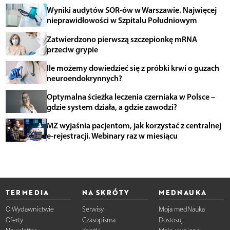
Wyniki audytów SOR-ów w Warszawie. Najwięcej
nieprawidłowości w Szpitalu Południowym
Zatwierdzono pierwszą szczepionkę mRNA
przeciw grypie
Ile możemy dowiedzieć się z próbki krwi o guzach
neuroendokrynnych?
Optymalna ścieżka leczenia czerniaka w Polsce –
gdzie system działa, a gdzie zawodzi?
MZ wyjaśnia pacjentom, jak korzystać z centralnej
e-rejestracji. Webinary raz w miesiącu
TERMEDIA
NA SKRÓTY
MEDNAUKA
O Wydawnictwie
Serwisy
Moja medNauka
Oferty
Czasopisma
Dostosuj