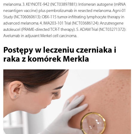
melanoma. 3. KEYNOTE-942 (NCT03897881): Intismeran autogene (mRNA
neoantigen vaccine) plus pembrolizumab in resected melanoma. Agni-01
Study (NCT06060613): OBX-115 tumor-infiltrating lymphocyte therapy in
advanced melanoma. 4. IMA203-101 Trial (NCT03686124): Anzutresgene
autoleucel (PRAME-directed TCR-T therapy). 5. ADAM Trial (NCT03271372):
Avelumab in adjuvant Merkel cell carcinoma.
Postępy w leczeniu czerniaka i
raka z komórek Merkla