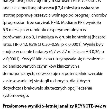
naczyniowej oka z ujemnym statusem HLA-A*02:01. W
analizie z medianą obserwacji 7,4 miesiąca wykazano
istotną poprawę przeżycia wolnego od progresji choroby
(progression-free survival, PFS). Mediana PFS wyniosła
6,9 miesiąca w ramieniu eksperymentalnym w
porównaniu do 3,1 miesiąca w grupie kontrolnej (hazard
ratio, HR 0,42; 95% CI 0,30–0,59; p < 0,0001). Wyniki były
spójne w ocenie badaczy (6,7 vs 2,7 miesiąca; HR 0,36; p
< 0,0001). Korzyść kliniczna utrzymywała się niezależnie
od analizowanych czynników klinicznych i
demograficznych, co wskazuje na potencjalnie szerokie
zastosowanie tej strategii u chorych, dla których
dotychczas brakowało skutecznych opcji leczenia
systemowego.
Przełomowe wyniki 5-letniej analizy KEYNOTE-942 w