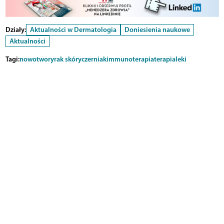
Działy:
Aktualności w Dermatologia
Doniesienia naukowe
Aktualności
Tagi:
nowotwory
rak skóry
czerniak
immunoterapia
terapia
leki