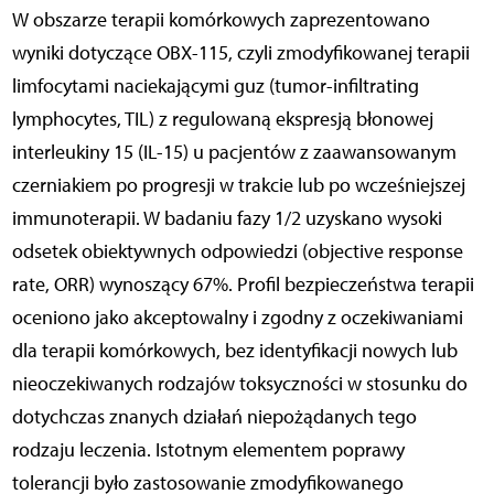
W obszarze terapii komórkowych zaprezentowano
wyniki dotyczące OBX-115, czyli zmodyfikowanej terapii
limfocytami naciekającymi guz (tumor-infiltrating
lymphocytes, TIL) z regulowaną ekspresją błonowej
interleukiny 15 (IL-15) u pacjentów z zaawansowanym
czerniakiem po progresji w trakcie lub po wcześniejszej
immunoterapii. W badaniu fazy 1/2 uzyskano wysoki
odsetek obiektywnych odpowiedzi (objective response
rate, ORR) wynoszący 67%. Profil bezpieczeństwa terapii
oceniono jako akceptowalny i zgodny z oczekiwaniami
dla terapii komórkowych, bez identyfikacji nowych lub
nieoczekiwanych rodzajów toksyczności w stosunku do
dotychczas znanych działań niepożądanych tego
rodzaju leczenia. Istotnym elementem poprawy
tolerancji było zastosowanie zmodyfikowanego