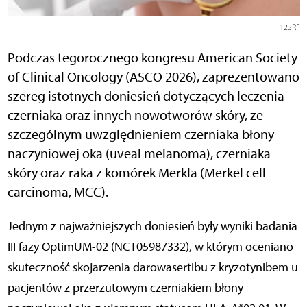
123RF
Podczas tegorocznego kongresu American Society
of Clinical Oncology (ASCO 2026), zaprezentowano
szereg istotnych doniesień dotyczących leczenia
czerniaka oraz innych nowotworów skóry, ze
szczególnym uwzględnieniem czerniaka błony
naczyniowej oka (uveal melanoma), czerniaka
skóry oraz raka z komórek Merkla (Merkel cell
carcinoma, MCC).
Jednym z najważniejszych doniesień były wyniki badania
III fazy OptimUM-02 (NCT05987332), w którym oceniano
skuteczność skojarzenia darowasertibu z kryzotynibem u
pacjentów z przerzutowym czerniakiem błony