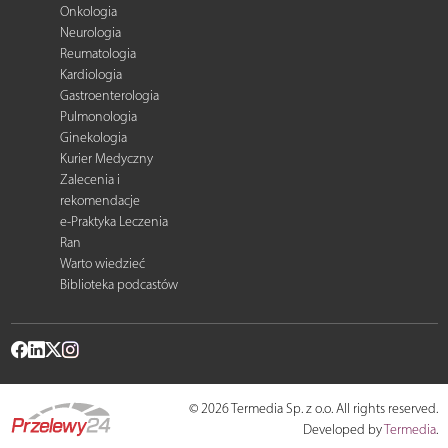
Onkologia
Neurologia
Reumatologia
Kardiologia
Gastroenterologia
Pulmonologia
Ginekologia
Kurier Medyczny
Zalecenia i
rekomendacje
e-Praktyka Leczenia
Ran
Warto wiedzieć
Biblioteka podcastów
© 2026 Termedia Sp. z o.o. All rights reserved.
Developed by
Termedia
.