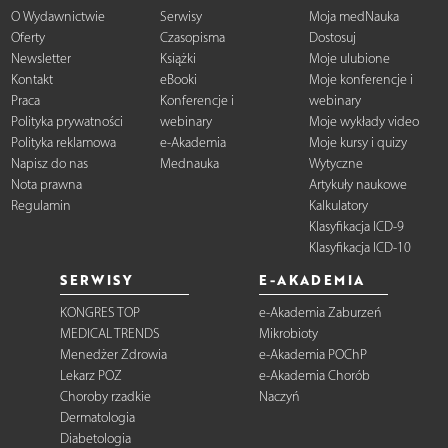
O Wydawnictwie
Serwisy
Moja medNauka
Oferty
Czasopisma
Dostosuj
Newsletter
Książki
Moje ulubione
Kontakt
eBooki
Moje konferencje i
Praca
Konferencje i
webinary
Polityka prywatności
webinary
Moje wykłady video
Polityka reklamowa
e-Akademia
Moje kursy i quizy
Napisz do nas
Mednauka
Wytyczne
Nota prawna
Artykuły naukowe
Regulamin
Kalkulatory
Klasyfikacja ICD-9
Klasyfikacja ICD-10
SERWISY
E-AKADEMIA
KONGRES TOP
e-Akademia Zaburzeń
MEDICAL TRENDS
Mikrobioty
Menedżer Zdrowia
e-Akademia POChP
Lekarz POZ
e-Akademia Chorób
Choroby rzadkie
Naczyń
Dermatologia
Diabetologia