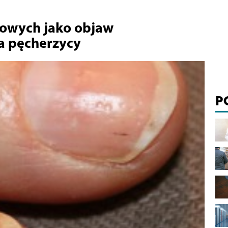
iowych jako objaw
a pęcherzycy
P