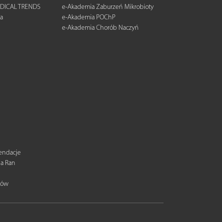
DICAL TRENDS
e-Akademia Zaburzeń Mikrobioty
a
e-Akademia POChP
e-Akademia Chorób Naczyń
mendacje
ia Ran
tów