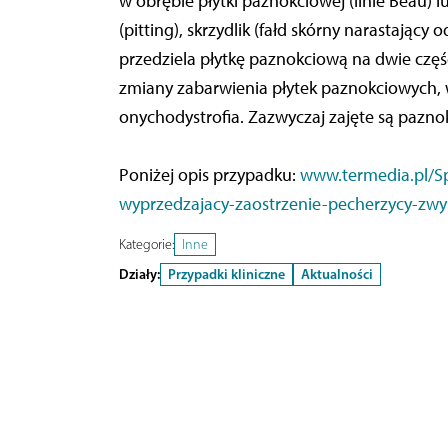
w obrębie płytki paznokciowej (linie Beau) 
(pitting), skrzydlik (fałd skórny narastają
przedziela płytkę paznokciową na dwie czę
zmiany zabarwienia płytek paznokciowych,
onychodystrofia. Zazwyczaj zajęte są paznok
Poniżej opis przypadku:
www.termedia.pl/Sp
wyprzedzajacy-zaostrzenie-pecherzycy-zwyk
Kategorie:
Inne
Działy:
Przypadki kliniczne
Aktualności