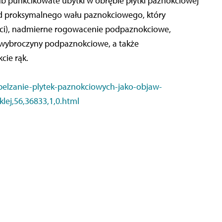
lub punkcikowate ubytki w obrębie płytki paznokciowej
cy od proksymalnego wału paznokciowego, który
ści), nadmierne rogowacenie podpaznokciowe,
 wybroczyny podpaznokciowe, a także
cie rąk.
elzanie-plytek-paznokciowych-jako-objaw-
lej,56,36833,1,0.html