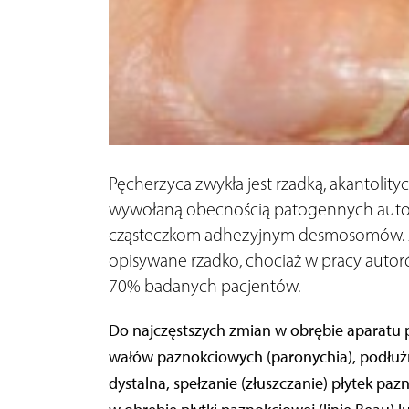
Pęcherzyca zwykła jest rzadką, akantolit
wywołaną obecnością patogennych autop
cząsteczkom adhezyjnym desmosomów. Z
opisywane rzadko, chociaż w pracy autor
70% badanych pacjentów.
Do najczęstszych zmian w obrębie aparatu 
wałów paznokciowych (paronychia), podłużn
dystalna, spełzanie (złuszczanie) płytek p