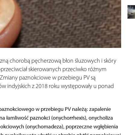
yczną chorobą pęcherzową błon śluzowych i skóry
rzeciwciał skierowanych przeciwko różnym
miany paznokciowe w przebiegu PV są
ów indyjskich z 2018 roku występowały u ponad
paznokciowego w przebiegu PV należą: zapalenie
a łamliwość paznokci (onychorrhexis), onycholiza
aznokciowych (onychomadeza), poprzeczne wgłębienia