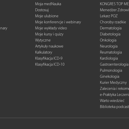
Moja medNauka
KONGRES TOP ME
Dostosuj
Menedżer Zdrowi
Moje ulubione
Lekarz POZ
Moje konferencje i webinary
Choroby rzadkie
inary
Moje wykłady video
Dermatologia
Moje kursy i quizy
Diabetologia
Wytyczne
Onkologia
Artykuły naukowe
Neurologia
Kalkulatory
Reumatologia
Klasyfikacja ICD-9
Kardiologia
Klasyfikacja ICD-10
Gastroenterologia
Pulmonologia
Ginekologia
Kurier Medyczny
Zalecenia i reko
e-Praktyka Leczen
Warto wiedzieć
Biblioteka podcas