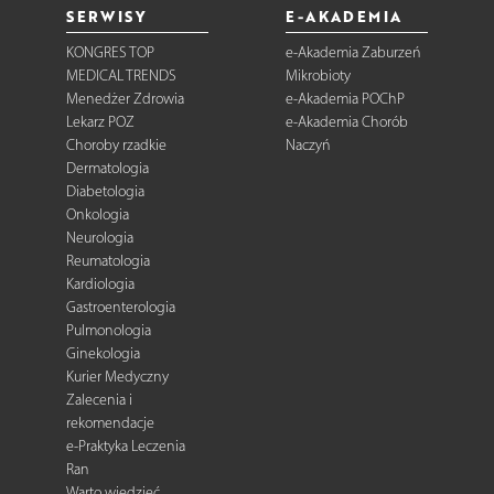
SERWISY
E-AKADEMIA
KONGRES TOP
e-Akademia Zaburzeń
MEDICAL TRENDS
Mikrobioty
Menedżer Zdrowia
e-Akademia POChP
Lekarz POZ
e-Akademia Chorób
Choroby rzadkie
Naczyń
Dermatologia
Diabetologia
Onkologia
Neurologia
Reumatologia
Kardiologia
Gastroenterologia
Pulmonologia
Ginekologia
Kurier Medyczny
Zalecenia i
rekomendacje
e-Praktyka Leczenia
Ran
Warto wiedzieć