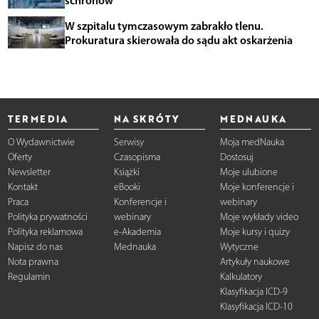
W szpitalu tymczasowym zabrakło tlenu.
Prokuratura skierowała do sądu akt oskarżenia
TERMEDIA
NA SKRÓTY
MEDNAUKA
O Wydawnictwie
Serwisy
Moja medNauka
Oferty
Czasopisma
Dostosuj
Newsletter
Książki
Moje ulubione
Kontakt
eBooki
Moje konferencje i
Praca
Konferencje i
webinary
Polityka prywatności
webinary
Moje wykłady video
Polityka reklamowa
e-Akademia
Moje kursy i quizy
Napisz do nas
Mednauka
Wytyczne
Nota prawna
Artykuły naukowe
Regulamin
Kalkulatory
Klasyfikacja ICD-9
Klasyfikacja ICD-10