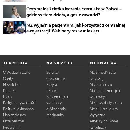
Optymalna ścieżka leczenia czerniaka w Polsce –
gdzie system działa, a gdzie zawodzi?
MZ wyjaśnia pacjentom, jak korzystać z centralnej
e-rejestracji. Webinary raz w miesiącu
TERMEDIA
NA SKRÓTY
MEDNAUKA
O Wydawnictwie
Serwisy
Moja medNauka
Oferty
Czasopisma
Dostosuj
Newsletter
Książki
Moje ulubione
Kontakt
eBooki
Moje konferencje i
Praca
Konferencje i
webinary
Polityka prywatności
webinary
Moje wykłady video
Polityka reklamowa
e-Akademia
Moje kursy i quizy
Napisz do nas
Mednauka
Wytyczne
Nota prawna
Artykuły naukowe
Regulamin
Kalkulatory