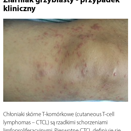
kliniczny
Chłoniaki skórne T-komórkowe (cutaneous T-cell
lymphomas – CTCL) są rzadkimi schorzeniami
limfoproliferacyjnymi. Pierwotne CTCL definiuje się