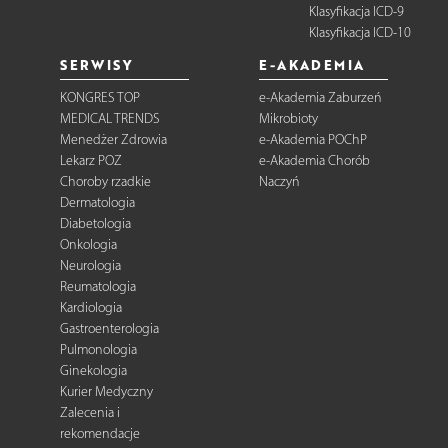
Klasyfikacja ICD-9
Klasyfikacja ICD-10
SERWISY
E-AKADEMIA
KONGRES TOP
e-Akademia Zaburzeń
MEDICAL TRENDS
Mikrobioty
Menedżer Zdrowia
e-Akademia POChP
Lekarz POZ
e-Akademia Chorób
Choroby rzadkie
Naczyń
Dermatologia
Diabetologia
Onkologia
Neurologia
Reumatologia
Kardiologia
Gastroenterologia
Pulmonologia
Ginekologia
Kurier Medyczny
Zalecenia i
rekomendacje