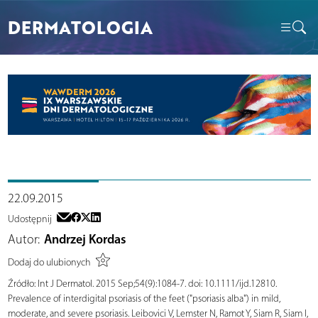
DERMATOLOGIA
22.09.2015
Udostępnij
Autor:
Andrzej Kordas
Dodaj do ulubionych
Źródło:
Int J Dermatol. 2015 Sep;54(9):1084-7. doi: 10.1111/ijd.12810.
Prevalence of interdigital psoriasis of the feet ("psoriasis alba") in mild,
moderate, and severe psoriasis. Leibovici V, Lemster N, Ramot Y, Siam R, Siam I,