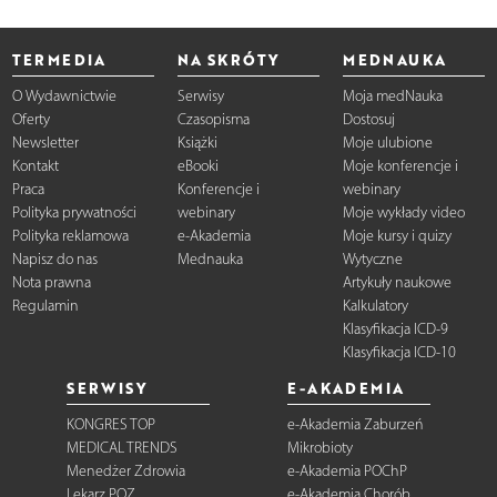
TERMEDIA
NA SKRÓTY
MEDNAUKA
O Wydawnictwie
Serwisy
Moja medNauka
Oferty
Czasopisma
Dostosuj
Newsletter
Książki
Moje ulubione
Kontakt
eBooki
Moje konferencje i
Praca
Konferencje i
webinary
Polityka prywatności
webinary
Moje wykłady video
Polityka reklamowa
e-Akademia
Moje kursy i quizy
Napisz do nas
Mednauka
Wytyczne
Nota prawna
Artykuły naukowe
Regulamin
Kalkulatory
Klasyfikacja ICD-9
Klasyfikacja ICD-10
SERWISY
E-AKADEMIA
KONGRES TOP
e-Akademia Zaburzeń
MEDICAL TRENDS
Mikrobioty
Menedżer Zdrowia
e-Akademia POChP
Lekarz POZ
e-Akademia Chorób