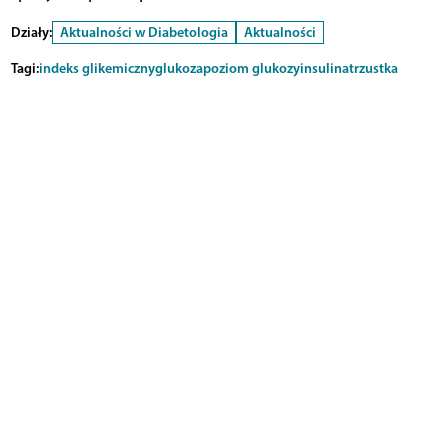
Działy:
Aktualności w Diabetologia
Aktualności
Tagi:
indeks glikemiczny
glukoza
poziom glukozy
insulina
trzustka