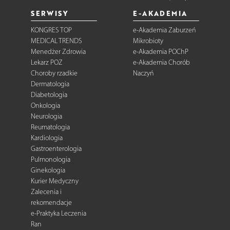
SERWISY
E-AKADEMIA
KONGRES TOP
e-Akademia Zaburzeń
MEDICAL TRENDS
Mikrobioty
Menedżer Zdrowia
e-Akademia POChP
Lekarz POZ
e-Akademia Chorób
Choroby rzadkie
Naczyń
Dermatologia
Diabetologia
Onkologia
Neurologia
Reumatologia
Kardiologia
Gastroenterologia
Pulmonologia
Ginekologia
Kurier Medyczny
Zalecenia i
rekomendacje
e-Praktyka Leczenia
Ran