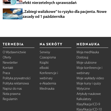
efekt nierzetelnych sprawozdań
„Zabiegi walizkowe” to ryzyko dla pacjenta. Nowe
zasady od 1 października
TERMEDIA
NA SKRÓTY
MEDNAUKA
O Wydawnictwie
Serwisy
Moja medNauka
Oferty
Czasopisma
Dostosuj
Newsletter
Książki
Moje ulubione
Kontakt
eBooki
Moje konferencje i
Praca
Konferencje i
webinary
Polityka prywatności
webinary
Moje wykłady video
Polityka reklamowa
e-Akademia
Moje kursy i quizy
Napisz do nas
Mednauka
Wytyczne
Nota prawna
Artykuły naukowe
Regulamin
Kalkulatory
Klasyfikacja ICD-9
Klasyfikacja ICD-10