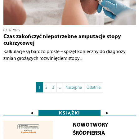
02.07.2026
Czas zakończyć niepotrzebne amputacje stopy
cukrzycowej
Kalkulacje są bardzo proste – sprzęt konieczny do diagnozy
zmian grożących rozwinięciem stopy...
1
2
3
...
Następna
Ostatnia
<
>
KSIĄŻKI
NOWOTWORY
ŚRÓDPIERSIA