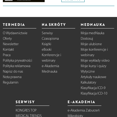
TERMEDIA
NA SKRÓTY
MEDNAUKA
O Wydawnictwie
Serwisy
Moja medNauka
Oferty
Czasopisma
Dostosuj
Newsletter
Książki
Moje ulubione
Kontakt
eBooki
Moje konferencje i
Praca
Konferencje i
webinary
Polityka prywatności
webinary
Moje wykłady video
Polityka reklamowa
e-Akademia
Moje kursy i quizy
Napisz do nas
Mednauka
Wytyczne
Nota prawna
Artykuły naukowe
Regulamin
Kalkulatory
Klasyfikacja ICD-9
Klasyfikacja ICD-10
SERWISY
E-AKADEMIA
KONGRES TOP
e-Akademia Zaburzeń
MEDICAL TRENDS
Mikrobioty