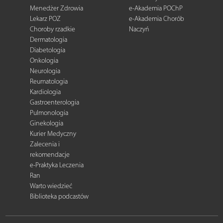
Menedżer Zdrowia
e-Akademia POChP
Lekarz POZ
e-Akademia Chorób
Choroby rzadkie
Naczyń
Dermatologia
Diabetologia
Onkologia
Neurologia
Reumatologia
Kardiologia
Gastroenterologia
Pulmonologia
Ginekologia
Kurier Medyczny
Zalecenia i
rekomendacje
e-Praktyka Leczenia
Ran
Warto wiedzieć
Biblioteka podcastów