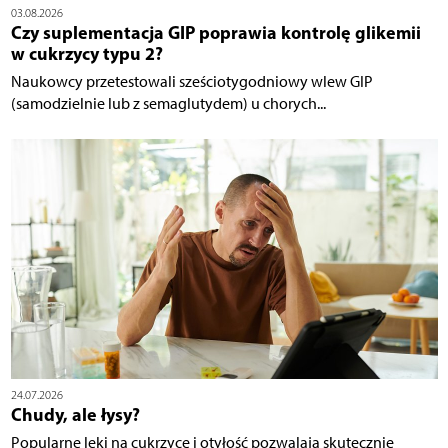
03.08.2026
Czy suplementacja GIP poprawia kontrolę glikemii
w cukrzycy typu 2?
Naukowcy przetestowali sześciotygodniowy wlew GIP
(samodzielnie lub z semaglutydem) u chorych...
24.07.2026
Chudy, ale łysy?
Popularne leki na cukrzycę i otyłość pozwalają skutecznie