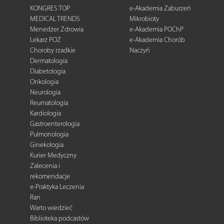
KONGRES TOP
e-Akademia Zaburzeń
MEDICAL TRENDS
Mikrobioty
Menedżer Zdrowia
e-Akademia POChP
Lekarz POZ
e-Akademia Chorób
Choroby rzadkie
Naczyń
Dermatologia
Diabetologia
Onkologia
Neurologia
Reumatologia
Kardiologia
Gastroenterologia
Pulmonologia
Ginekologia
Kurier Medyczny
Zalecenia i
rekomendacje
e-Praktyka Leczenia
Ran
Warto wiedzieć
Biblioteka podcastów