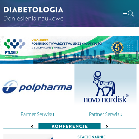
DIABETOLOGIA
Doniesienia naukowe
Partner Serwisu
Partner Serwisu
<
>
KONFERENCJE
STACJONARNIE