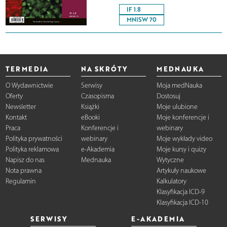
IF 1.8
MNISW 70
TERMEDIA
NA SKRÓTY
MEDNAUKA
O Wydawnictwie
Serwisy
Moja medNauka
Oferty
Czasopisma
Dostosuj
Newsletter
Książki
Moje ulubione
Kontakt
eBooki
Moje konferencje i
Praca
Konferencje i
webinary
Polityka prywatności
webinary
Moje wykłady video
Polityka reklamowa
e-Akademia
Moje kursy i quizy
Napisz do nas
Mednauka
Wytyczne
Nota prawna
Artykuły naukowe
Regulamin
Kalkulatory
Klasyfikacja ICD-9
Klasyfikacja ICD-10
SERWISY
E-AKADEMIA