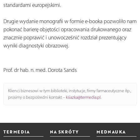
standardami europejskimi.
Drugie wydanie monografii w formie e-booka pozwoliło nam
pokonać barierę objętości opracowania drukowanego oraz
znacznie poprawić i unowocześnić rozdział prezentujący
wyniki diagnostyki obrazowej.
Prof. dr hab. n. med. Dorota Sands
Klienci biznesowi w tym biblioteki, instytucje, firmy farmaceutyczne itp.,
prosimy o bezpośredni kontakt –
ksiazka@termedia.pl
.
TERMEDIA
NA SKRÓTY
MEDNAUKA