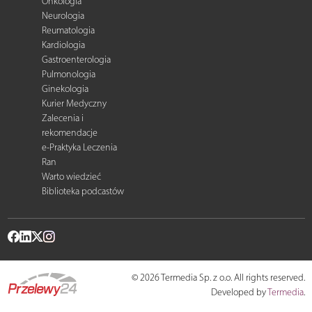
Onkologia
Neurologia
Reumatologia
Kardiologia
Gastroenterologia
Pulmonologia
Ginekologia
Kurier Medyczny
Zalecenia i
rekomendacje
e-Praktyka Leczenia
Ran
Warto wiedzieć
Biblioteka podcastów
© 2026 Termedia Sp. z o.o. All rights reserved.
Developed by
Termedia
.