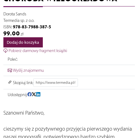
Dorota Sands
Termedia sp. z o.o.
978-83-7988-387-5
ISBN:
99.00
zł
Dodaj do koszyka
Pobierz darmowy fragment książki
Poleć:
Wyślij znajomemu
Skopiuj link:
Udostępnij:
Szanowni Państwo,
cieszymy się z pozytywnego przyjęcia pierwszego wydania
naszej monografii, potwierdzonego bardzo szybkim