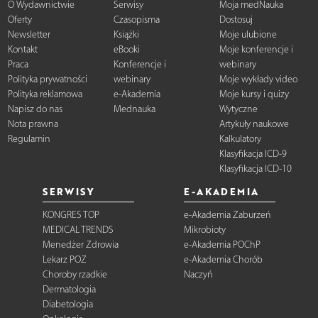
O Wydawnictwie
Serwisy
Moja medNauka
Oferty
Czasopisma
Dostosuj
Newsletter
Książki
Moje ulubione
Kontakt
eBooki
Moje konferencje i
Praca
Konferencje i
webinary
Polityka prywatności
webinary
Moje wykłady video
Polityka reklamowa
e-Akademia
Moje kursy i quizy
Napisz do nas
Mednauka
Wytyczne
Nota prawna
Artykuły naukowe
Regulamin
Kalkulatory
Klasyfikacja ICD-9
Klasyfikacja ICD-10
SERWISY
E-AKADEMIA
KONGRES TOP
e-Akademia Zaburzeń
MEDICAL TRENDS
Mikrobioty
Menedżer Zdrowia
e-Akademia POChP
Lekarz POZ
e-Akademia Chorób
Choroby rzadkie
Naczyń
Dermatologia
Diabetologia