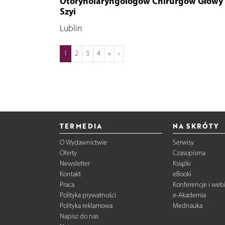
Otorynolaryngologów Chirurgów Głowy 
Szyi
Lublin
1
2
3
4
»
›
TERMEDIA
NA SKRÓTY
O Wydawnictwie
Serwisy
Oferty
Czasopisma
Newsletter
Książki
Kontakt
eBooki
Praca
Konferencje i web
Polityka prywatności
e-Akademia
Polityka reklamowa
Mednauka
Napisz do nas