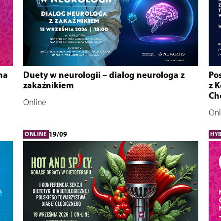
na
Duety w neurologii – dialog neurologa z
Pos
zakaźnikiem
z 
Ch
Online
Onl
19/09
ONLINE
HY