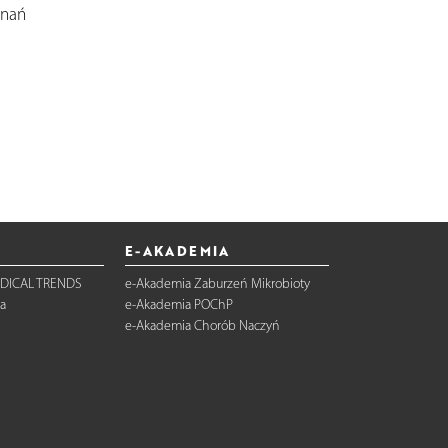
nań
E-AKADEMIA
DICAL TRENDS
e-Akademia Zaburzeń Mikrobioty
a
e-Akademia POChP
e-Akademia Chorób Naczyń