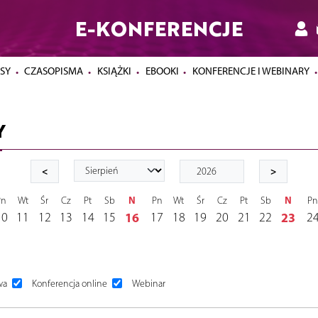
E-KONFERENCJE
SY
CZASOPISMA
KSIĄŻKI
EBOOKI
KONFERENCJE I WEBINARY
Y
<
>
N
N
Pn
Wt
Śr
Cz
Pt
Sb
Pn
Wt
Śr
Cz
Pt
Sb
P
10
11
12
13
14
15
16
17
18
19
20
21
22
23
2
wa
Konferencja online
Webinar