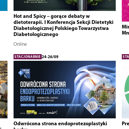
Hot and Spicy – gorące debaty w
dietoterapii. I Konferencja Sekcji Dietetyki
Mi
Diabetologicznej Polskiego Towarzystwa
Mni
Diabetologicznego
Online
24-26/09
STACJONARNIE
ST
Odwrócona strona endoprotezoplastyki
Pre