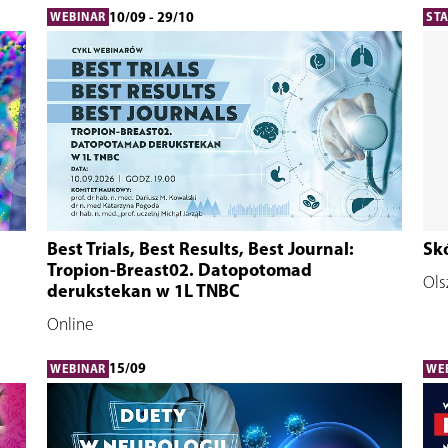
10/09 - 29/10
WEBINAR
ST
Best Trials, Best Results, Best Journal:
Skó
Tropion-Breast02. Datopotomad
Ols
derukstekan w 1L TNBC
Online
15/09
WEBINAR
WE