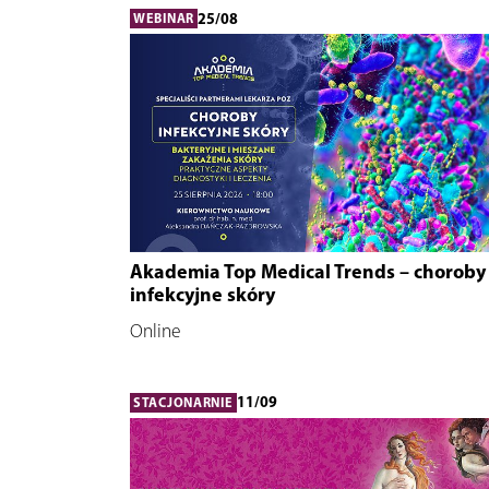
25/08
WEBINAR
Akademia Top Medical Trends – choroby
infekcyjne skóry
Online
11/09
STACJONARNIE