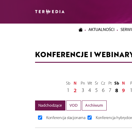
AKTUALNOŚCI
SERWI
KONFERENCJE I WEBINAR
N
Sb
N
Sb
Pn
Wt
Śr
Cz
Pt
1
2
3
4
5
6
7
8
9
Nadchodzące
VOD
Archiwum
Konferencja stacjonarna
Konferencja hybrydo