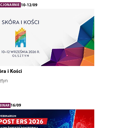
10-12/09
ACJONARNIE
ra i Kości
ztyn
16/09
BINAR