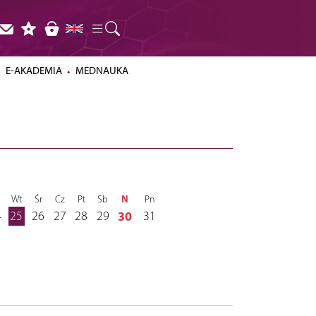
E-AKADEMIA
MEDNAUKA
N
n
Wt
Śr
Cz
Pt
Sb
Pn
4
25
26
27
28
29
30
31