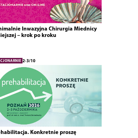
nimalnie Inwazyjna Chirurgia Miednicy
ejszej – krok po kroku
2-3/10
ACJONARNIE
habilitacja. Konkretnie proszę