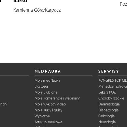
i
barku
Poz
Kamienna Góra/Karpacz
MEDNAUKA
SERWISY
Moja medNauka
KONGRES TOP ME
Dostosuj
Menedżer Zdrowi
Moje ulubione
Lekarz POZ
Moje konferencje i webinary
Choroby rzadkie
inary
Moje wykłady video
Dermatologia
Moje kursy i quizy
Diabetologia
Wytyczne
Onkologia
Artykuły naukowe
Neurologia