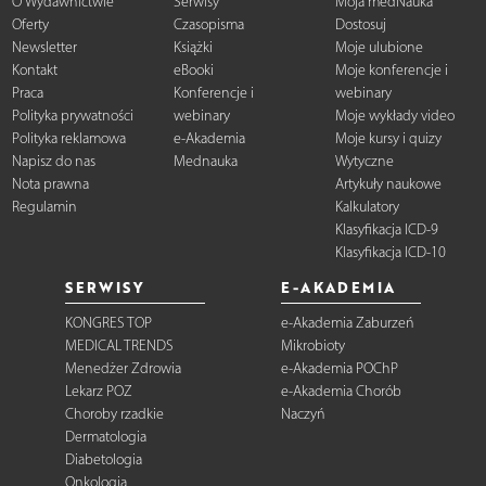
O Wydawnictwie
Serwisy
Moja medNauka
Oferty
Czasopisma
Dostosuj
Newsletter
Książki
Moje ulubione
Kontakt
eBooki
Moje konferencje i
Praca
Konferencje i
webinary
Polityka prywatności
webinary
Moje wykłady video
Polityka reklamowa
e-Akademia
Moje kursy i quizy
Napisz do nas
Mednauka
Wytyczne
Nota prawna
Artykuły naukowe
Regulamin
Kalkulatory
Klasyfikacja ICD-9
Klasyfikacja ICD-10
SERWISY
E-AKADEMIA
KONGRES TOP
e-Akademia Zaburzeń
MEDICAL TRENDS
Mikrobioty
Menedżer Zdrowia
e-Akademia POChP
Lekarz POZ
e-Akademia Chorób
Choroby rzadkie
Naczyń
Dermatologia
Diabetologia
Onkologia