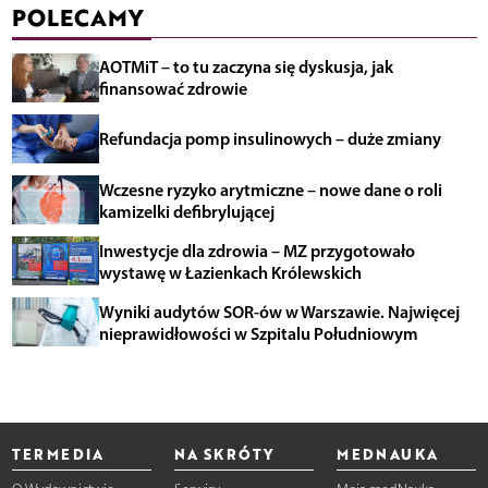
POLECAMY
AOTMiT – to tu zaczyna się dyskusja, jak
finansować zdrowie
Refundacja pomp insulinowych – duże zmiany
Wczesne ryzyko arytmiczne – nowe dane o roli
kamizelki defibrylującej
Inwestycje dla zdrowia – MZ przygotowało
wystawę w Łazienkach Królewskich
Wyniki audytów SOR-ów w Warszawie. Najwięcej
nieprawidłowości w Szpitalu Południowym
TERMEDIA
NA SKRÓTY
MEDNAUKA