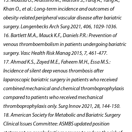
15. Moussa O., Ardissino M., Muttoni S., Faraj A., Tang A.,
Khan O., et al.: Long-term incidence and outcomes of
obesity-related peripheral vascular disease after bariatric
surgery. Langenbecks Arch Surg 2021, 406, 1029-1036.
16. Bartlett M.A., Mauck K.F., Daniels P.R.: Prevention of
venous thromboembolism in patients undergoing bariatric
surgery. Vasc Health Risk Manag 2015, 7, 461-477.
17. Ahmad K.S., Zayed M.E., Faheem M.H., Essa M.S.:
Incidence of silent deep venous thrombosis after
laparoscopic bariatric surgery in patients who received
combined mechanical and chemical thromboprophylaxis
compared to patients who received mechanical
thromboprophylaxis only. Surg Innov 2021, 28, 144-150.
18. American Society for Metabolic and Bariatric Surgery
Clinical Issues Committee: ASMBS updated position