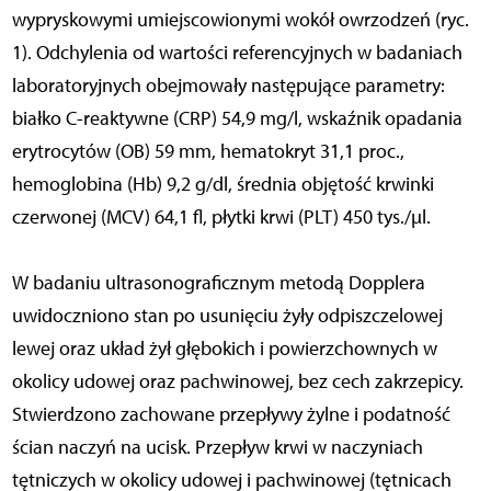
wypryskowymi umiejscowionymi wokół owrzodzeń (ryc.
1). Odchylenia od wartości referencyjnych w badaniach
laboratoryjnych obejmowały następujące parametry:
białko C-reaktywne (CRP) 54,9 mg/l, wskaźnik opadania
erytrocytów (OB) 59 mm, hematokryt 31,1 proc.,
hemoglobina (Hb) 9,2 g/dl, średnia objętość krwinki
czerwonej (MCV) 64,1 fl, płytki krwi (PLT) 450 tys./μl.
W badaniu ultrasonograficznym metodą Dopplera
uwidoczniono stan po usunięciu żyły odpiszczelowej
lewej oraz układ żył głębokich i powierzchownych w
okolicy udowej oraz pachwinowej, bez cech zakrzepicy.
Stwierdzono zachowane przepływy żylne i podatność
ścian naczyń na ucisk. Przepływ krwi w naczyniach
tętniczych w okolicy udowej i pachwinowej (tętnicach