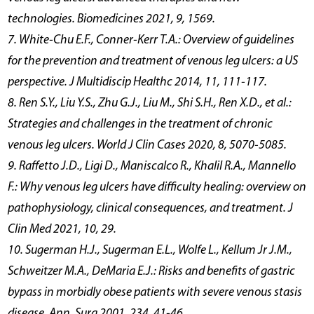
technologies. Biomedicines 2021, 9, 1569.
7. White-Chu E.F., Conner-Kerr T.A.: Overview of guidelines
for the prevention and treatment of venous leg ulcers: a US
perspective. J Multidiscip Healthc 2014, 11, 111-117.
8. Ren S.Y., Liu Y.S., Zhu G.J., Liu M., Shi S.H., Ren X.D., et al.:
Strategies and challenges in the treatment of chronic
venous leg ulcers. World J Clin Cases 2020, 8, 5070-5085.
9. Raffetto J.D., Ligi D., Maniscalco R., Khalil R.A., Mannello
F.: Why venous leg ulcers have difficulty healing: overview on
pathophysiology, clinical consequences, and treatment. J
Clin Med 2021, 10, 29.
10. Sugerman H.J., Sugerman E.L., Wolfe L., Kellum Jr J.M.,
Schweitzer M.A., DeMaria E.J.: Risks and benefits of gastric
bypass in morbidly obese patients with severe venous stasis
disease. Ann. Surg 2001, 234, 41-46.