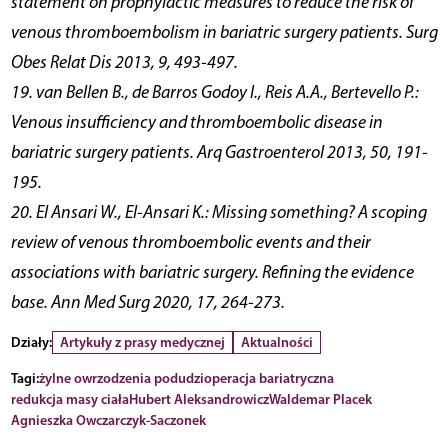
statement on prophylactic measures to reduce the risk of
venous thromboembolism in bariatric surgery patients. Surg
Obes Relat Dis 2013, 9, 493-497.
19. van Bellen B., de Barros Godoy I., Reis A.A., Bertevello P.:
Venous insufficiency and thromboembolic disease in
bariatric surgery patients. Arq Gastroenterol 2013, 50, 191-
195.
20. El Ansari W., El-Ansari K.: Missing something? A scoping
review of venous thromboembolic events and their
associations with bariatric surgery. Refining the evidence
base. Ann Med Surg 2020, 17, 264-273.
Działy:
Artykuły z prasy medycznej
Aktualności
Tagi:
żylne owrzodzenia podudzi
operacja bariatryczna
redukcja masy ciała
Hubert Aleksandrowicz
Waldemar Placek
Agnieszka Owczarczyk-Saczonek