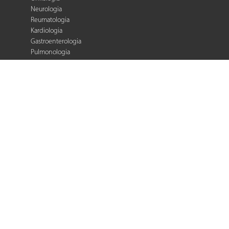
Neurologia
Reumatologia
Kardiologia
Gastroenterologia
Pulmonologia
Ginekologia
Kurier Medyczny
Zalecenia i
rekomendacje
e-Praktyka Leczenia
Ran
Warto wiedzieć
Biblioteka podcastów
© 2026 Termedia Sp. z o.o. All rights reserved.
Developed by
Termedia
.