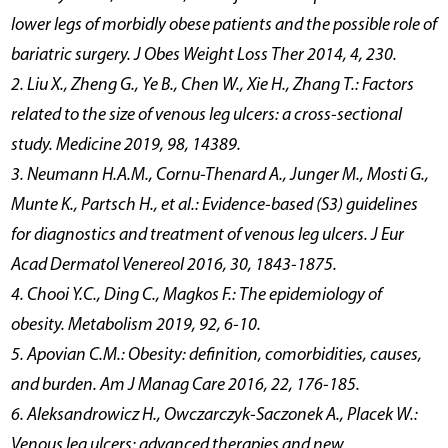
lower legs of morbidly obese patients and the possible role of
bariatric surgery. J Obes Weight Loss Ther 2014, 4, 230.
2. Liu X., Zheng G., Ye B., Chen W., Xie H., Zhang T.: Factors
related to the size of venous leg ulcers: a cross-sectional
study. Medicine 2019, 98, 14389.
3. Neumann H.A.M., Cornu-Thenard A., Junger M., Mosti G.,
Munte K., Partsch H., et al.: Evidence-based (S3) guidelines
for diagnostics and treatment of venous leg ulcers. J Eur
Acad Dermatol Venereol 2016, 30, 1843-1875.
4. Chooi Y.C., Ding C., Magkos F.: The epidemiology of
obesity. Metabolism 2019, 92, 6-10.
5. Apovian C.M.: Obesity: definition, comorbidities, causes,
and burden. Am J Manag Care 2016, 22, 176-185.
6. Aleksandrowicz H., Owczarczyk-Saczonek A., Placek W.:
Venous leg ulcers: advanced therapies and new