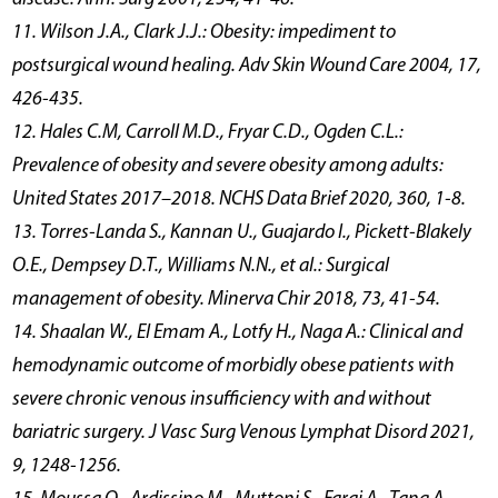
11. Wilson J.A., Clark J.J.: Obesity: impediment to
postsurgical wound healing. Adv Skin Wound Care 2004, 17,
426-435.
12. Hales C.M, Carroll M.D., Fryar C.D., Ogden C.L.:
Prevalence of obesity and severe obesity among adults:
United States 2017–2018. NCHS Data Brief 2020, 360, 1-8.
13. Torres-Landa S., Kannan U., Guajardo I., Pickett-Blakely
O.E., Dempsey D.T., Williams N.N., et al.: Surgical
management of obesity. Minerva Chir 2018, 73, 41-54.
14. Shaalan W., El Emam A., Lotfy H., Naga A.: Clinical and
hemodynamic outcome of morbidly obese patients with
severe chronic venous insufficiency with and without
bariatric surgery. J Vasc Surg Venous Lymphat Disord 2021,
9, 1248-1256.