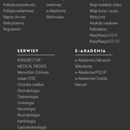
Polityka prywatności
webinary
Moje wykłady video
Polityka reklamowa
e-Akademia
Moje kursy i quizy
Napisz do nas
Mednauka
Wytyczne
Nota prawna
Artykuły naukowe
Regulamin
Kalkulatory
Klasyfikacja ICD-9
Klasyfikacja ICD-10
SERWISY
E-AKADEMIA
KONGRES TOP
e-Akademia Zaburzeń
MEDICAL TRENDS
Mikrobioty
Menedżer Zdrowia
e-Akademia POChP
Lekarz POZ
e-Akademia Chorób
Choroby rzadkie
Naczyń
Dermatologia
Diabetologia
Onkologia
Neurologia
Reumatologia
Kardiologia
Gastroenterologia