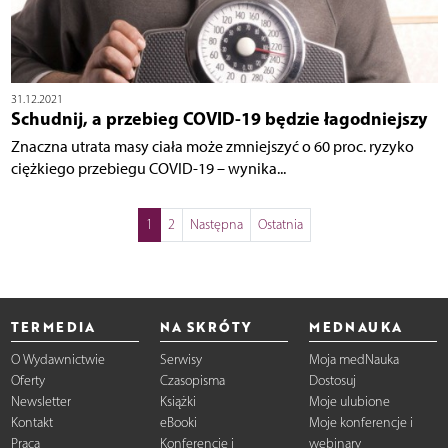
31.12.2021
Schudnij, a przebieg COVID-19 będzie łagodniejszy
Znaczna utrata masy ciała może zmniejszyć o 60 proc. ryzyko
ciężkiego przebiegu COVID-19 – wynika...
1
2
Następna
Ostatnia
TERMEDIA
NA SKRÓTY
MEDNAUKA
O Wydawnictwie
Serwisy
Moja medNauka
Oferty
Czasopisma
Dostosuj
Newsletter
Książki
Moje ulubione
Kontakt
eBooki
Moje konferencje i
Praca
Konferencje i
webinary