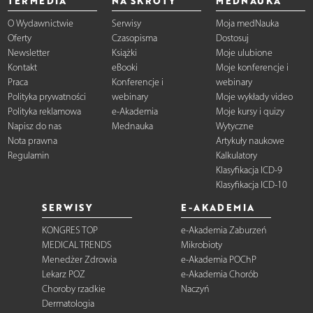
TERMEDIA
NA SKRÓTY
MEDNAUKA
O Wydawnictwie
Serwisy
Moja medNauka
Oferty
Czasopisma
Dostosuj
Newsletter
Książki
Moje ulubione
Kontakt
eBooki
Moje konferencje i
Praca
Konferencje i
webinary
Polityka prywatności
webinary
Moje wykłady video
Polityka reklamowa
e-Akademia
Moje kursy i quizy
Napisz do nas
Mednauka
Wytyczne
Nota prawna
Artykuły naukowe
Regulamin
Kalkulatory
Klasyfikacja ICD-9
Klasyfikacja ICD-10
SERWISY
E-AKADEMIA
KONGRES TOP
e-Akademia Zaburzeń
MEDICAL TRENDS
Mikrobioty
Menedżer Zdrowia
e-Akademia POChP
Lekarz POZ
e-Akademia Chorób
Choroby rzadkie
Naczyń
Dermatologia