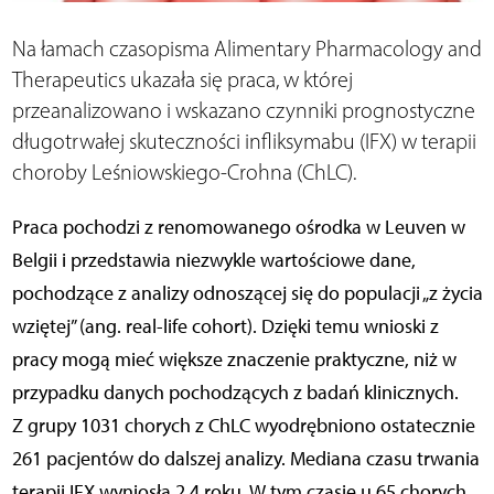
Na łamach czasopisma Alimentary Pharmacology and
Therapeutics ukazała się praca, w której
przeanalizowano i wskazano czynniki prognostyczne
długotrwałej skuteczności infliksymabu (IFX) w terapii
choroby Leśniowskiego-Crohna (ChLC).
Praca pochodzi z renomowanego ośrodka w Leuven w
Belgii i przedstawia niezwykle wartościowe dane,
pochodzące z analizy odnoszącej się do populacji „z życia
wziętej” (ang. real-life cohort). Dzięki temu wnioski z
pracy mogą mieć większe znaczenie praktyczne, niż w
przypadku danych pochodzących z badań klinicznych.
Z grupy 1031 chorych z ChLC wyodrębniono ostatecznie
261 pacjentów do dalszej analizy. Mediana czasu trwania
terapii IFX wyniosła 2,4 roku. W tym czasie u 65 chorych