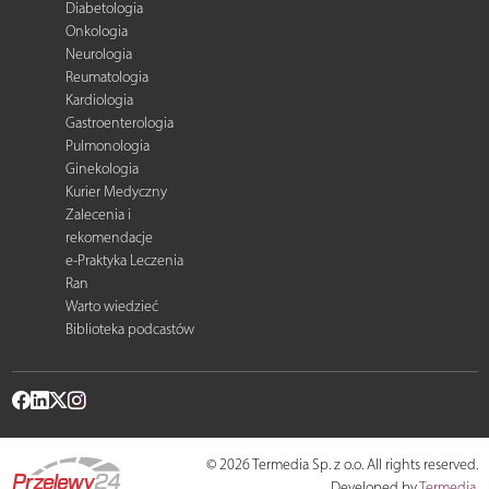
Diabetologia
Onkologia
Neurologia
Reumatologia
Kardiologia
Gastroenterologia
Pulmonologia
Ginekologia
Kurier Medyczny
Zalecenia i
rekomendacje
e-Praktyka Leczenia
Ran
Warto wiedzieć
Biblioteka podcastów
© 2026 Termedia Sp. z o.o. All rights reserved.
Developed by
Termedia
.