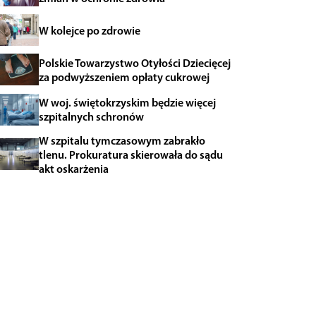
W kolejce po zdrowie
Polskie Towarzystwo Otyłości Dziecięcej
za podwyższeniem opłaty cukrowej
W woj. świętokrzyskim będzie więcej
szpitalnych schronów
W szpitalu tymczasowym zabrakło
tlenu. Prokuratura skierowała do sądu
akt oskarżenia