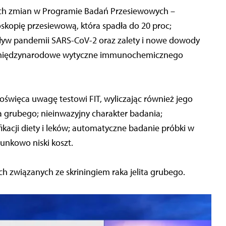
ch zmian w Programie Badań Przesiewowych –
oskopię przesiewową, która spadła do 20 proc;
pływ pandemii SARS-CoV-2 oraz zalety i nowe dowody
zez międzynarodowe wytyczne immunochemicznego
poświęca uwagę testowi FIT, wyliczając również jego
a grubego; nieinwazyjny charakter badania;
kacji diety i leków; automatyczne badanie próbki w
sunkowo niski koszt.
h związanych ze skriningiem raka jelita grubego.