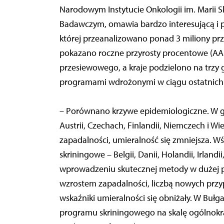
Narodowym Instytucie Onkologii im. Marii 
Badawczym, omawia bardzo interesującą i p
której przeanalizowano ponad 3 miliony pr
pokazano roczne przyrosty procentowe (AAP
przesiewowego, a kraje podzielono na trzy g
programami wdrożonymi w ciągu ostatnich 
– Porównano krzywe epidemiologiczne. W 
Austrii, Czechach, Finlandii, Niemczech i Wie
zapadalności, umieralność się zmniejsza. 
skriningowe – Belgii, Danii, Holandii, Irland
wprowadzeniu skutecznej metody w dużej 
wzrostem zapadalności, liczbą nowych prz
wskaźniki umieralności się obniżały. W Bułga
programu skriningowego na skalę ogólnokrajo