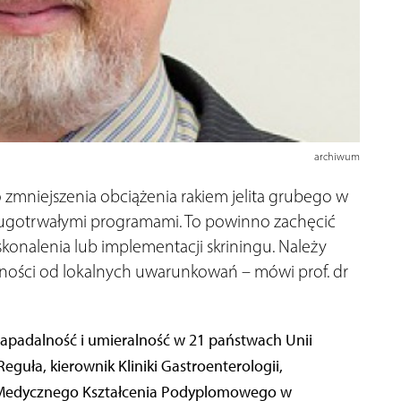
archiwum
 zmniejszenia obciążenia rakiem jelita grubego w
długotrwałymi programami. To powinno zachęcić
konalenia lub implementacji skriningu. Należy
żności od lokalnych uwarunkowań – mówi prof. dr
 zapadalność i umieralność w 21 państwach Unii
Reguła, kierownik Kliniki Gastroenterologii,
um Medycznego Kształcenia Podyplomowego w