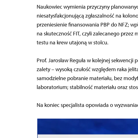
Naukowiec wymienia przyczyny planowany
niesatysfakcjonującą zgłaszalność na kolon
przeniesienie finansowania PBP do NFZ; w
na skuteczność FIT, czyli zalecanego pr
testu na krew utajoną w stolcu.
Prof. Jarosław Reguła w kolejnej sekwencji 
zalety – wysoką czułość względem raka jelit
samodzielne pobranie materiału, bez modyfi
laboratorium; stabilność materiału oraz sto
Na koniec specjalista opowiada o wyzwaniac