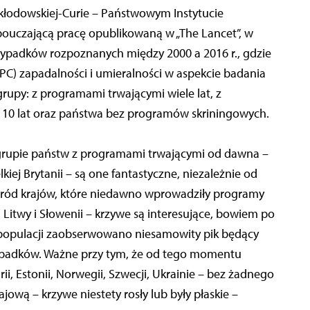
Skłodowskiej-Curie – Państwowym Instytucie
ouczającą pracę opublikowaną w „The Lancet”, w
zypadków rozpoznanych między 2000 a 2016 r., gdzie
C) zapadalności i umieralności w aspekcie badania
rupy: z programami trwającymi wiele lat, z
10 lat oraz państwa bez programów skriningowych.
grupie państw z programami trwającymi od dawna –
lkiej Brytanii – są one fantastyczne, niezależnie od
Wśród krajów, które niedawno wprowadziły programy
ii, Litwy i Słowenii – krzywe są interesujące, bowiem po
populacji zaobserwowano niesamowity pik będący
ypadków. Ważne przy tym, że od tego momentu
rii, Estonii, Norwegii, Szwecji, Ukrainie – bez żadnego
wą – krzywe niestety rosły lub były płaskie –