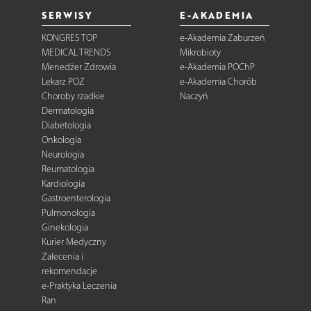
SERWISY
E-AKADEMIA
KONGRES TOP
e-Akademia Zaburzeń
MEDICAL TRENDS
Mikrobioty
Menedżer Zdrowia
e-Akademia POChP
Lekarz POZ
e-Akademia Chorób
Choroby rzadkie
Naczyń
Dermatologia
Diabetologia
Onkologia
Neurologia
Reumatologia
Kardiologia
Gastroenterologia
Pulmonologia
Ginekologia
Kurier Medyczny
Zalecenia i
rekomendacje
e-Praktyka Leczenia
Ran