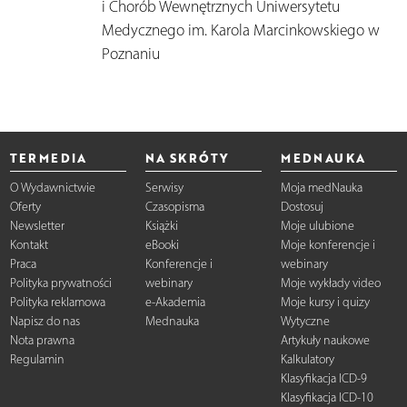
i Chorób Wewnętrznych Uniwersytetu
Medycznego im. Karola Marcinkowskiego w
Poznaniu
TERMEDIA
NA SKRÓTY
MEDNAUKA
O Wydawnictwie
Serwisy
Moja medNauka
Oferty
Czasopisma
Dostosuj
Newsletter
Książki
Moje ulubione
Kontakt
eBooki
Moje konferencje i
Praca
Konferencje i
webinary
Polityka prywatności
webinary
Moje wykłady video
Polityka reklamowa
e-Akademia
Moje kursy i quizy
Napisz do nas
Mednauka
Wytyczne
Nota prawna
Artykuły naukowe
Regulamin
Kalkulatory
Klasyfikacja ICD-9
Klasyfikacja ICD-10