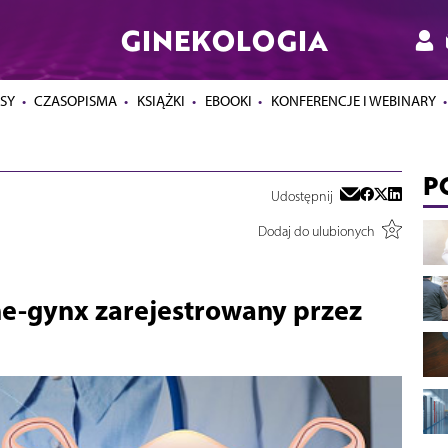
GINEKOLOGIA
SY
CZASOPISMA
KSIĄŻKI
EBOOKI
KONFERENCJE I WEBINARY
P
Udostępnij
Dodaj do ulubionych
e-gynx zarejestrowany przez