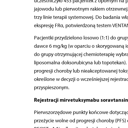
uczestniczyło 453 pacjentek z opornym na 
jajowodu lub pierwotnym rakiem otrzewnej.
trzy linie terapii systemowej. Do badania 
ekspresję FRα, potwierdzoną testem VENTA
Pacjentki przydzielono losowo (1:1) do gru
dawce 6 mg/kg (w oparciu o skorygowaną ide
do grupy otrzymującej chemioterapię wybra
liposomalna doksorubicyna lub topotekan)
progresji choroby lub nieakceptowanej toks
określone w decyzji o wcześniejszej rejestr
przyspieszonym.
Rejestracji mirvetuksymabu soravtansi
Pierwszorzędowe punkty końcowe dotyczące 
przeżycie wolne od progresji choroby (PFS)