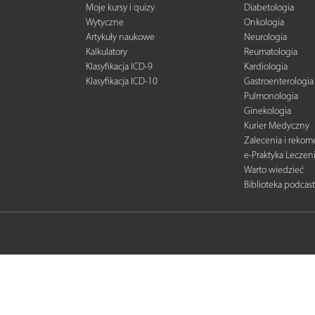
Moje kursy i quizy
Diabetologia
Wytyczne
Onkologia
Artykuły naukowe
Neurologia
Kalkulatory
Reumatologia
Klasyfikacja ICD-9
Kardiologia
Klasyfikacja ICD-10
Gastroenterologia
Pulmonologia
Ginekologia
Kurier Medyczny
Zalecenia i reko
e-Praktyka Leczen
Warto wiedzieć
Biblioteka podcas