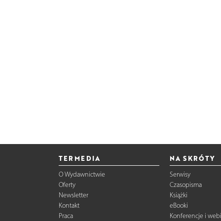
TERMEDIA
NA SKRÓTY
O Wydawnictwie
Serwisy
Oferty
Czasopisma
Newsletter
Książki
Kontakt
eBooki
Praca
Konferencje i web