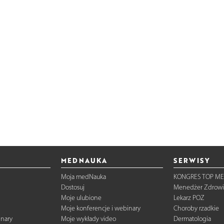
MEDNAUKA
SERWISY
Moja medNauka
KONGRES TOP ME
Dostosuj
Menedżer Zdrowi
Moje ulubione
Lekarz POZ
Moje konferencje i webinary
Choroby rzadkie
inary
Moje wykłady video
Dermatologia