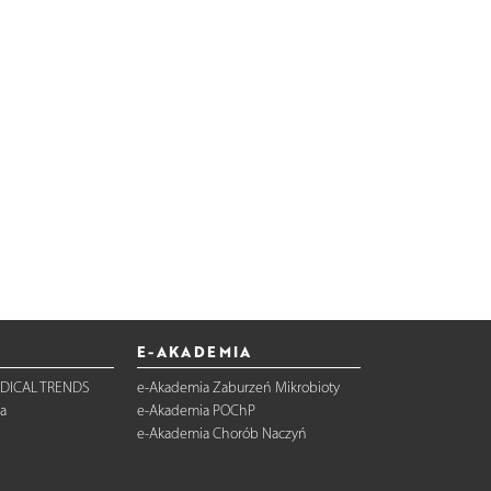
E-AKADEMIA
DICAL TRENDS
e-Akademia Zaburzeń Mikrobioty
a
e-Akademia POChP
e-Akademia Chorób Naczyń