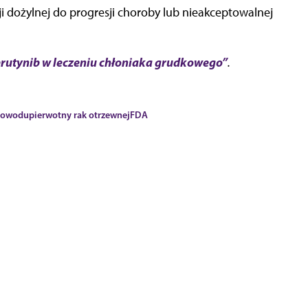
zji dożylnej do progresji choroby lub nieakceptowalnej
rutynib w leczeniu chłoniaka grudkowego”
.
ajowodu
pierwotny rak otrzewnej
FDA