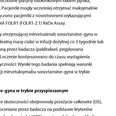
pochodne platyny nabłonkowym rakiem jajnika,
 Pacjentki mogły wcześniej otrzymać maksymalnie
włączono pacjentki z nowotworami wykazującymi
NA FOLR1 (FOLR1-2.1) RxDx Assay.
py otrzymującej mirvetuximab soravtansine-gynx w
alną masę ciała) w infuzji dożylnej co 3 tygodnie lub
ną przez badacza (paklitaksel, pegylowana
. Leczenie kontynuowano do czasu wystąpienia
yczności. Wyniki tego badania spełniają warunki
acji mirvetuksymabu soravtansine-gynx w trybie
ne-gynx w trybie przyspieszonym
skuteczności obejmowały przeżycie całkowite (OS),
 oceniane przez badacza na podstawie kryteriów