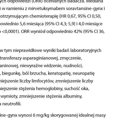
nych odpowiedzi (ORR) ocenianych badacza. Mediana
,6) w ramieniu z mirvetuksymabem soravtansine-gynx i
u otrzymującym chemioterapię (HR 0,67, 95% CI 0,50,
wiednio 5,6 miesiąca (95% CI 4,3; 5,9) i 4,0 miesiące
1; p <0,0001). ORR wyniósł odpowiednio 42% (95% CI 36,
, w tym nieprawidłowe wyniki badań laboratoryjnych
ransferazy asparaginianowej, zmęczenie,
aninowej, niewyraźne widzenie, nudności,
, biegunkę, ból brzucha, keratopatię, neuropatię
jszenie liczby limfocytów, zmniejszenie liczby
iejszenie stężenia hemoglobiny, suchość oka,
 wymioty, zmniejszenie stężenia albuminy,
neutrofili.
ne-gynx wynosi 6 mg/kg skorygowanej idealnej masy