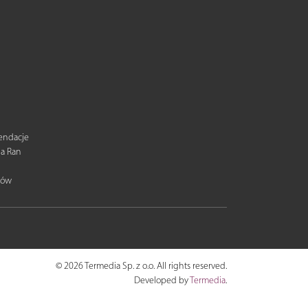
mendacje
ia Ran
tów
© 2026 Termedia Sp. z o.o. All rights reserved.
Developed by
Termedia
.