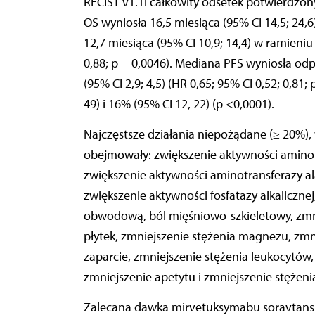
RECIST v1.1i całkowity odsetek potwierdzo
OS wyniosła 16,5 miesiąca (95% CI 14,5; 24
12,7 miesiąca (95% CI 10,9; 14,4) w ramieni
0,88; p = 0,0046). Mediana PFS wyniosła odpo
(95% CI 2,9; 4,5) (HR 0,65; 95% CI 0,52; 0,8
49) i 16% (95% CI 12, 22) (p <0,0001).
Najczęstsze działania niepożądane (≥ 20%)
obejmowały: zwiększenie aktywności aminot
zwiększenie aktywności aminotransferazy al
zwiększenie aktywności fosfatazy alkalicznej
obwodową, ból mięśniowo-szkieletowy, zmnie
płytek, zmniejszenie stężenia magnezu, zmn
zaparcie, zmniejszenie stężenia leukocytów,
zmniejszenie apetytu i zmniejszenie stężenia 
Zalecana dawka mirvetuksymabu soravtansi