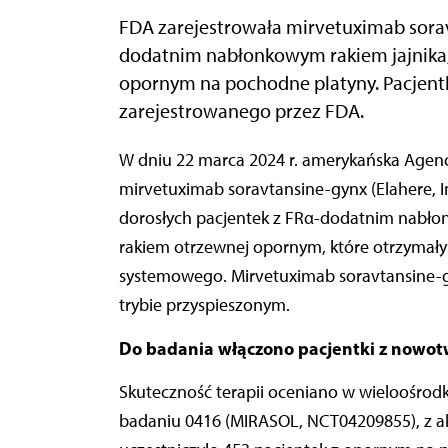
FDA zarejestrowała mirvetuximab sorav
dodatnim nabłonkowym rakiem jajnika,
opornym na pochodne platyny. Pacjentki
zarejestrowanego przez FDA.
W dniu 22 marca 2024 r. amerykańska Agencja ds. Żywności i Leków (FDA) zarejestrowała
mirvetuximab soravtansine-gynx (Elahere, I
dorosłych pacjentek z FRα-dodatnim nabło
rakiem otrzewnej opornym, które otrzymały
systemowego. Mirvetuximab soravtansine-gy
trybie przyspieszonym.
Do badania włączono pacjentki z nowot
Skuteczność terapii oceniano w wielooś
badaniu 0416 (MIRASOL, NCT04209855), z a