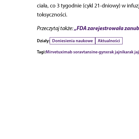
ciała, co 3 tygodnie (cykl 21-dniowy) w infu
toksyczności.
„FDA zarejestrowała zanub
Przeczytaj także:
Działy:
Doniesienia naukowe
Aktualności
Tagi:
Mirvetuximab soravtansine-gynx
rak jajnika
rak j