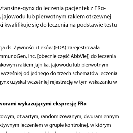
tansine-gynx do leczenia pacjentek z FRα-
 jajowodu lub pierwotnym rakiem otrzewnej
 kwalifikuje się do leczenia na podstawie testu
mmunoGen, Inc. [obecnie część AbbVie]) do leczenia
nkowym rakiem jajnika, jajowodu lub pierwotnym
 wcześniej od jednego do trzech schematów leczenia
nx uzyskał wcześniej rejestrację w tym wskazaniu w
worami wykazującymi ekspresję FRα
rodkowym, otwartym, randomizowanym, dwuramiennym
ktywnym leczeniem w grupie kontrolnej, w którym