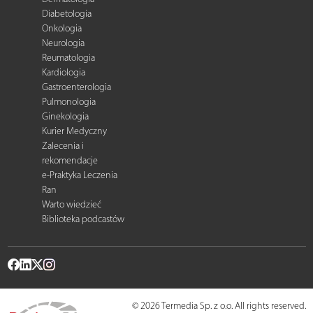
Diabetologia
Onkologia
Neurologia
Reumatologia
Kardiologia
Gastroenterologia
Pulmonologia
Ginekologia
Kurier Medyczny
Zalecenia i
rekomendacje
e-Praktyka Leczenia
Ran
Warto wiedzieć
Biblioteka podcastów
© 2026 Termedia Sp. z o.o. All rights reserved.