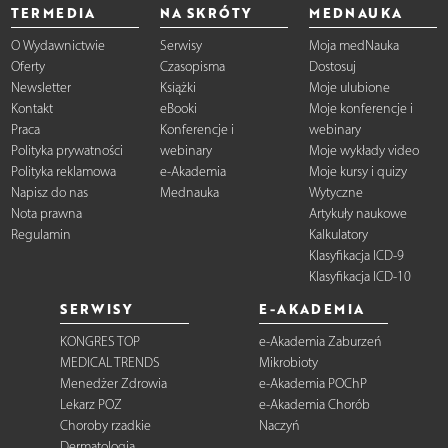
TERMEDIA
NA SKRÓTY
MEDNAUKA
O Wydawnictwie
Serwisy
Moja medNauka
Oferty
Czasopisma
Dostosuj
Newsletter
Książki
Moje ulubione
Kontakt
eBooki
Moje konferencje i
Praca
Konferencje i
webinary
Polityka prywatności
webinary
Moje wykłady video
Polityka reklamowa
e-Akademia
Moje kursy i quizy
Napisz do nas
Mednauka
Wytyczne
Nota prawna
Artykuły naukowe
Regulamin
Kalkulatory
Klasyfikacja ICD-9
Klasyfikacja ICD-10
SERWISY
E-AKADEMIA
KONGRES TOP
e-Akademia Zaburzeń
MEDICAL TRENDS
Mikrobioty
Menedżer Zdrowia
e-Akademia POChP
Lekarz POZ
e-Akademia Chorób
Choroby rzadkie
Naczyń
Dermatologia