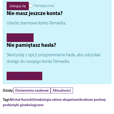
Pamiętaj mnie
Nie masz jeszcze konta?
Utwórz darmowe konto Termedia.
Zarejestruj się
Nie pamiętasz hasła?
Skorzystaj z opcji przypominania hasła, aby odzyskać
dostęp do swojego konta Termedia.
Nie pamiętam hasła
Działy:
Doniesienia naukowe
Aktualności
Tagi:
Michał Kunicki
Ginekologia okiem eksperta
mikrobiom pochwy
probiotyki ginekologiczne