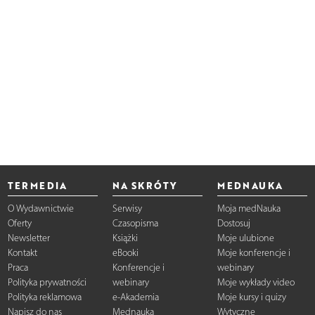
TERMEDIA
NA SKRÓTY
MEDNAUKA
O Wydawnictwie
Serwisy
Moja medNauka
Oferty
Czasopisma
Dostosuj
Newsletter
Książki
Moje ulubione
Kontakt
eBooki
Moje konferencje i
Praca
Konferencje i
webinary
Polityka prywatności
webinary
Moje wykłady video
Polityka reklamowa
e-Akademia
Moje kursy i quizy
Napisz do nas
Mednauka
Wytyczne