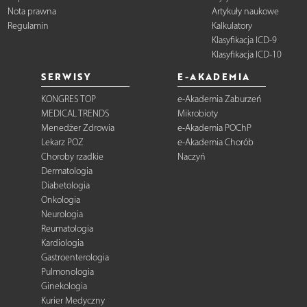
Nota prawna
Artykuły naukowe
Regulamin
Kalkulatory
Klasyfikacja ICD-9
Klasyfikacja ICD-10
SERWISY
E-AKADEMIA
KONGRES TOP
e-Akademia Zaburzeń
MEDICAL TRENDS
Mikrobioty
Menedżer Zdrowia
e-Akademia POChP
Lekarz POZ
e-Akademia Chorób
Choroby rzadkie
Naczyń
Dermatologia
Diabetologia
Onkologia
Neurologia
Reumatologia
Kardiologia
Gastroenterologia
Pulmonologia
Ginekologia
Kurier Medyczny