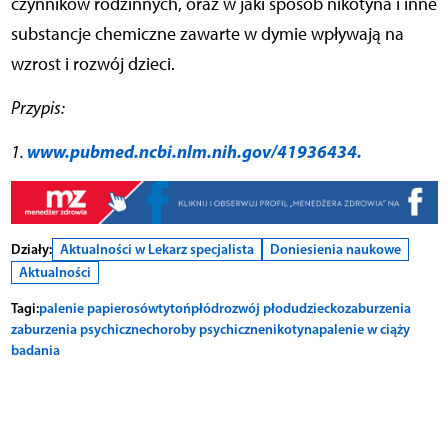
czynników rodzinnych, oraz w jaki sposób nikotyna i inne
substancje chemiczne zawarte w dymie wpływają na
wzrost i rozwój dzieci.
Przypis:
www.pubmed.ncbi.nlm.nih.gov/41936434.
1.
Działy:
Aktualności w Lekarz specjalista
Doniesienia naukowe
Aktualności
Tagi:
palenie papierosów
tytoń
płód
rozwój płodu
dziecko
zaburzenia
zaburzenia psychiczne
choroby psychiczne
nikotyna
palenie w ciąży
badania