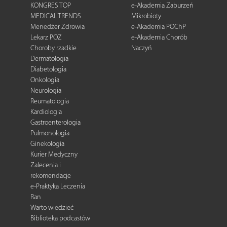
KONGRES TOP
e-Akademia Zaburzeń
MEDICAL TRENDS
Mikrobioty
Menedżer Zdrowia
e-Akademia POChP
Lekarz POZ
e-Akademia Chorób
Choroby rzadkie
Naczyń
Dermatologia
Diabetologia
Onkologia
Neurologia
Reumatologia
Kardiologia
Gastroenterologia
Pulmonologia
Ginekologia
Kurier Medyczny
Zalecenia i
rekomendacje
e-Praktyka Leczenia
Ran
Warto wiedzieć
Biblioteka podcastów