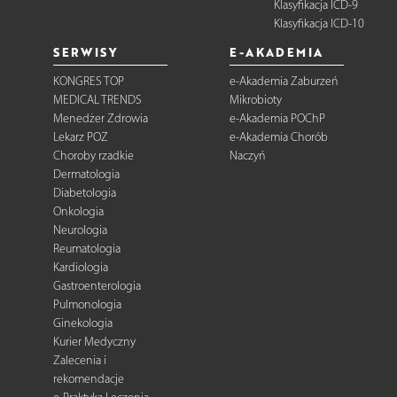
Klasyfikacja ICD-9
Klasyfikacja ICD-10
SERWISY
E-AKADEMIA
KONGRES TOP
e-Akademia Zaburzeń
MEDICAL TRENDS
Mikrobioty
Menedżer Zdrowia
e-Akademia POChP
Lekarz POZ
e-Akademia Chorób
Choroby rzadkie
Naczyń
Dermatologia
Diabetologia
Onkologia
Neurologia
Reumatologia
Kardiologia
Gastroenterologia
Pulmonologia
Ginekologia
Kurier Medyczny
Zalecenia i
rekomendacje