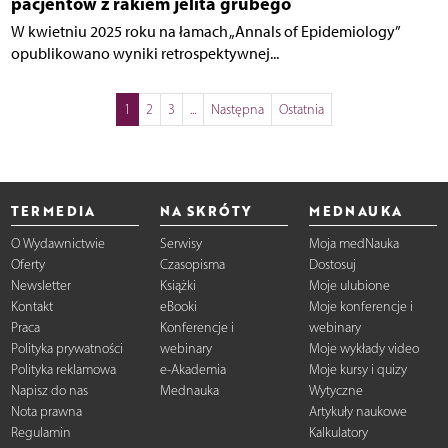
pacjentów z rakiem jelita grubego
W kwietniu 2025 roku na łamach „Annals of Epidemiology”
opublikowano wyniki retrospektywnej...
1
2
3
...
Następna
Ostatnia
TERMEDIA
NA SKRÓTY
MEDNAUKA
O Wydawnictwie
Serwisy
Moja medNauka
Oferty
Czasopisma
Dostosuj
Newsletter
Książki
Moje ulubione
Kontakt
eBooki
Moje konferencje i
Praca
Konferencje i
webinary
Polityka prywatności
webinary
Moje wykłady video
Polityka reklamowa
e-Akademia
Moje kursy i quizy
Napisz do nas
Mednauka
Wytyczne
Nota prawna
Artykuły naukowe
Regulamin
Kalkulatory