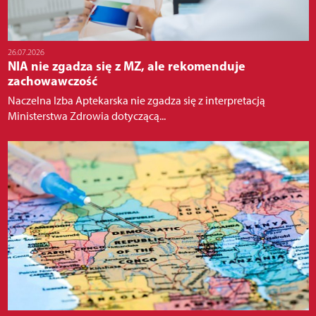
26.07.2026
NIA nie zgadza się z MZ, ale rekomenduje
zachowawczość
Naczelna Izba Aptekarska nie zgadza się z interpretacją
Ministerstwa Zdrowia dotyczącą...