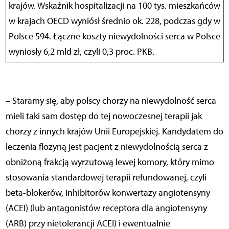
krajów. Wskaźnik hospitalizacji na 100 tys. mieszkańców
w krajach OECD wyniósł średnio ok. 228, podczas gdy w
Polsce 594. Łączne koszty niewydolności serca w Polsce
wyniosły 6,2 mld zł, czyli 0,3 proc. PKB.
– Staramy się, aby polscy chorzy na niewydolność serca
mieli taki sam dostęp do tej nowoczesnej terapii jak
chorzy z innych krajów Unii Europejskiej. Kandydatem do
leczenia flozyną jest pacjent z niewydolnością serca z
obniżoną frakcją wyrzutową lewej komory, który mimo
stosowania standardowej terapii refundowanej, czyli
beta-blokerów, inhibitorów konwertazy angiotensyny
(ACEI) (lub antagonistów receptora dla angiotensyny
(ARB) przy nietolerancji ACEI) i ewentualnie