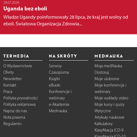
28.07.2026
Uganda bez eboli
Władze Ugandy poinformowały 28 lipca, że kraj jest wolny od
eboli. Światowa Organizacja Zdrowia...
TERMEDIA
NA SKRÓTY
MEDNAUKA
O Wydawnictwie
Serwisy
Moja medNauka
Oferty
Czasopisma
Dostosuj
Newsletter
Książki
Moje ulubione
Kontakt
eBooki
Moje konferencje i
Praca
Konferencje i
webinary
Polityka prywatności
webinary
Moje wykłady video
Polityka reklamowa
e-Akademia
Moje kursy i quizy
Napisz do nas
Mednauka
Wytyczne
Nota prawna
Artykuły naukowe
Regulamin
Kalkulatory
Klasyfikacja ICD-9
Klasyfikacja ICD-10