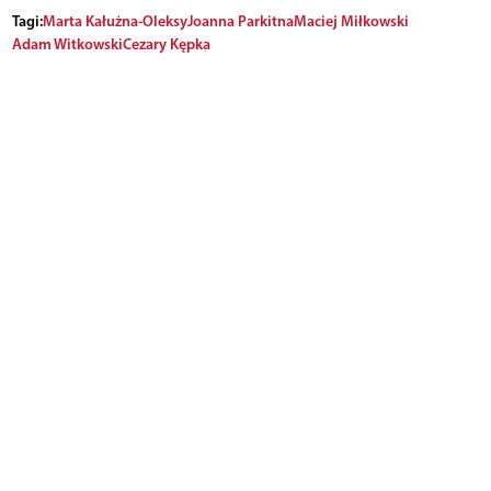
Tagi:
Marta Kałużna-Oleksy
Joanna Parkitna
Maciej Miłkowski
Adam Witkowski
Cezary Kępka