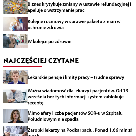
Biznes krytykuje zmiany w ustawie refundacyjnej i
apeluje o wstrzymanie prac
Kolejne rozmowy w sprawie pakietu zmian w
ochronie zdrowia
W kolejce po zdrowie
NAJCZĘŚCIEJ CZYTANE
Lekarskie pensje i limity pracy – trudne sprawy
Ważna wiadomość dla lekarzy i pacjentów. Od 13
września bez tych informacji system zablokuje
receptę
Mimo afery liczba pacjentów SOR-u w Szpitalu
Południowym nie spadła
Zarobki lekarzy na Podkarpaciu. Ponad 1,66 mln zł
w rok