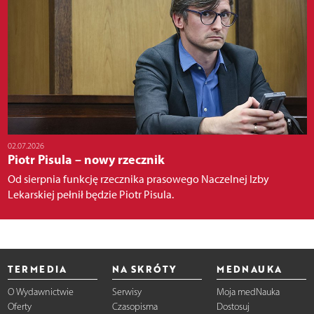
02.07.2026
Piotr Pisula – nowy rzecznik
Od sierpnia funkcję rzecznika prasowego Naczelnej Izby
Lekarskiej pełnił będzie Piotr Pisula.
TERMEDIA
NA SKRÓTY
MEDNAUKA
O Wydawnictwie
Serwisy
Moja medNauka
Oferty
Czasopisma
Dostosuj