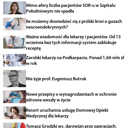
Mimo afery liczba pacjentów SOR-u w Szpitalu
Południowym nie spadła
Ile możemy dowiedzieć się z próbki krwi o guzach
neuroendokrynnych?
Ważna wiadomość dla lekarzy i pacjentów. Od 13
września bez tych informacji system zablokuje
receptę
Zarobki lekarzy na Podkarpaciu. Ponad 1,66 mln zł
w rok
Nie żyje prof. Eugeniusz Butruk
Nowe przepisy o wynagrodzeniach w ochronie
zdrowia weszły w życie
Resort uruchamia usługę Domowej Opieki
Medycznej dla lekarzy
Tomasz Grodzki ws. darowizn przy operacjach: