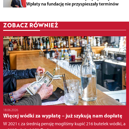
Wpłaty na fundację nie przyspieszały terminów
ZOBACZ RÓWNIEŻ
18.06.2026
Więcej wódki za wypłatę – już szykują nam dopłatę
W 2021 r. za średnią pensję mogliśmy kupić 216 butelek wódki, a