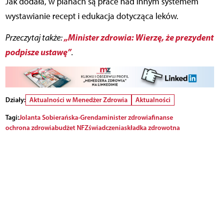
Jak dodała, w planach są prace nad innym systemem
wystawianie recept i edukacja dotycząca leków.
„Minister zdrowia: Wierzę, że prezydent
Przeczytaj także:
podpisze ustawę”
.
Działy:
Aktualności w Menedżer Zdrowia
Aktualności
Tagi:
Jolanta Sobierańska-Grenda
minister zdrowia
finanse
ochrona zdrowia
budżet NFZ
świadczenia
składka zdrowotna