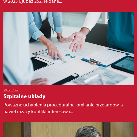
w 2025 r. już aż 252. Te dane...
29.06.2026
Szpitalne układy
Poważne uchybienia proceduralne, omijanie przetargów, a
nawet rażący konflikt interesów i...