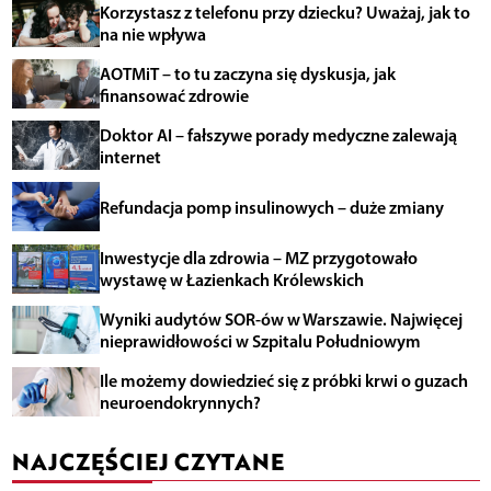
Korzystasz z telefonu przy dziecku? Uważaj, jak to
na nie wpływa
AOTMiT – to tu zaczyna się dyskusja, jak
finansować zdrowie
Doktor AI – fałszywe porady medyczne zalewają
internet
Refundacja pomp insulinowych – duże zmiany
Inwestycje dla zdrowia – MZ przygotowało
wystawę w Łazienkach Królewskich
Wyniki audytów SOR-ów w Warszawie. Najwięcej
nieprawidłowości w Szpitalu Południowym
Ile możemy dowiedzieć się z próbki krwi o guzach
neuroendokrynnych?
NAJCZĘŚCIEJ CZYTANE