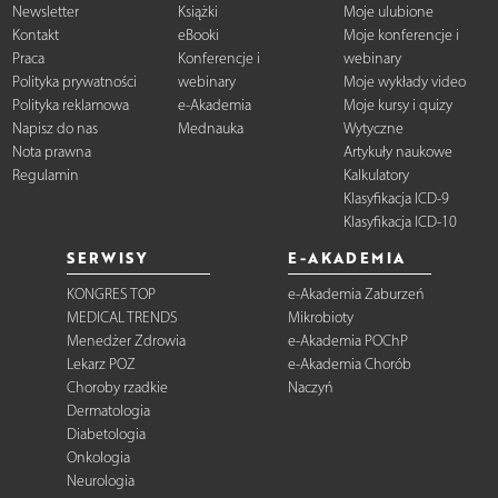
Newsletter
Książki
Moje ulubione
Kontakt
eBooki
Moje konferencje i
Praca
Konferencje i
webinary
Polityka prywatności
webinary
Moje wykłady video
Polityka reklamowa
e-Akademia
Moje kursy i quizy
Napisz do nas
Mednauka
Wytyczne
Nota prawna
Artykuły naukowe
Regulamin
Kalkulatory
Klasyfikacja ICD-9
Klasyfikacja ICD-10
SERWISY
E-AKADEMIA
KONGRES TOP
e-Akademia Zaburzeń
MEDICAL TRENDS
Mikrobioty
Menedżer Zdrowia
e-Akademia POChP
Lekarz POZ
e-Akademia Chorób
Choroby rzadkie
Naczyń
Dermatologia
Diabetologia
Onkologia
Neurologia