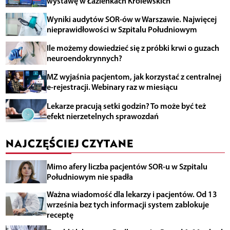
wystawę w Łazienkach Królewskich
Wyniki audytów SOR-ów w Warszawie. Najwięcej
nieprawidłowości w Szpitalu Południowym
Ile możemy dowiedzieć się z próbki krwi o guzach
neuroendokrynnych?
MZ wyjaśnia pacjentom, jak korzystać z centralnej
e-rejestracji. Webinary raz w miesiącu
Lekarze pracują setki godzin? To może być też
efekt nierzetelnych sprawozdań
NAJCZĘŚCIEJ CZYTANE
Mimo afery liczba pacjentów SOR-u w Szpitalu
Południowym nie spadła
Ważna wiadomość dla lekarzy i pacjentów. Od 13
września bez tych informacji system zablokuje
receptę