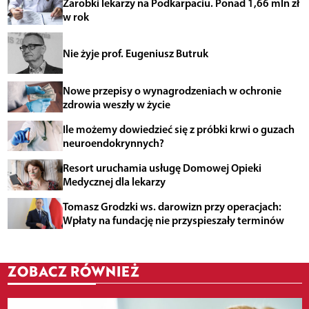
Zarobki lekarzy na Podkarpaciu. Ponad 1,66 mln zł
w rok
Nie żyje prof. Eugeniusz Butruk
Nowe przepisy o wynagrodzeniach w ochronie
zdrowia weszły w życie
Ile możemy dowiedzieć się z próbki krwi o guzach
neuroendokrynnych?
Resort uruchamia usługę Domowej Opieki
Medycznej dla lekarzy
Tomasz Grodzki ws. darowizn przy operacjach:
Wpłaty na fundację nie przyspieszały terminów
ZOBACZ RÓWNIEŻ