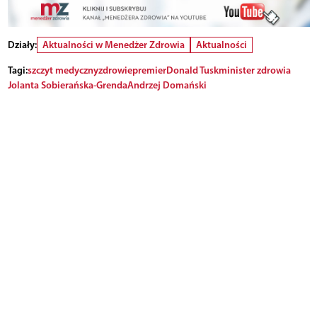
Działy:
Aktualności w Menedżer Zdrowia
Aktualności
Tagi:
szczyt medyczny
zdrowie
premier
Donald Tusk
minister zdrowia
Jolanta Sobierańska-Grenda
Andrzej Domański