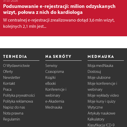
31.07.2026
Podsumowanie e-rejestracji: milion odzyskanych
wizyt, połowa z nich do kardiologa
W centralnej e-rejestracji zrealizowano dotąd 3,6 mln wizyt,
kolejnych 2,1 mln jest...
TERMEDIA
NA SKRÓTY
MEDNAUKA
O Wydawnictwie
Serwisy
Moja medNauka
Oferty
Czasopisma
Dostosuj
Newsletter
Książki
Moje ulubione
Kontakt
eBooki
Moje konferencje i
Praca
Konferencje i
webinary
Polityka prywatności
webinary
Moje wykłady video
Polityka reklamowa
e-Akademia
Moje kursy i quizy
Napisz do nas
Mednauka
Wytyczne
Nota prawna
Artykuły naukowe
Regulamin
Kalkulatory
Klasyfikacja ICD-9