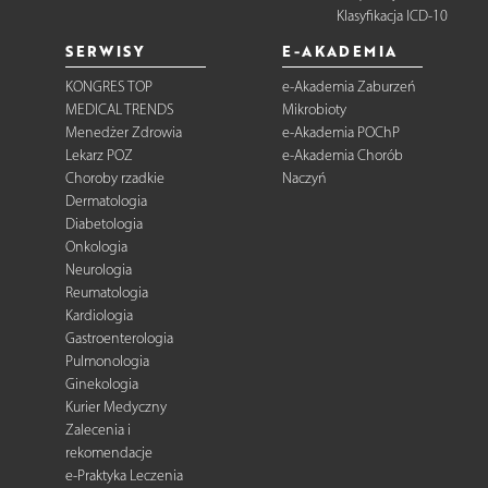
Klasyfikacja ICD-10
SERWISY
E-AKADEMIA
KONGRES TOP
e-Akademia Zaburzeń
MEDICAL TRENDS
Mikrobioty
Menedżer Zdrowia
e-Akademia POChP
Lekarz POZ
e-Akademia Chorób
Choroby rzadkie
Naczyń
Dermatologia
Diabetologia
Onkologia
Neurologia
Reumatologia
Kardiologia
Gastroenterologia
Pulmonologia
Ginekologia
Kurier Medyczny
Zalecenia i
rekomendacje
e-Praktyka Leczenia