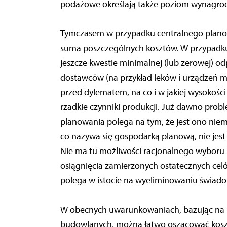
podażowe określają także poziom wynagrod
Tymczasem w przypadku centralnego planowan
suma poszczególnych kosztów. W przypadk
jeszcze kwestie minimalnej (lub zerowej) o
dostawców (na przykład leków i urządzeń me
przed dylematem, na co i w jakiej wysokośc
rzadkie czynniki produkcji. Już dawno prob
planowania polega na tym, że jest ono niem
co nazywa się gospodarką planową, nie jes
Nie ma tu możliwości racjonalnego wyboru ś
osiągnięcia zamierzonych ostatecznych ce
polega w istocie na wyeliminowaniu świad
W obecnych uwarunkowaniach, bazując na 
budowlanych, można łatwo oszacować koszt