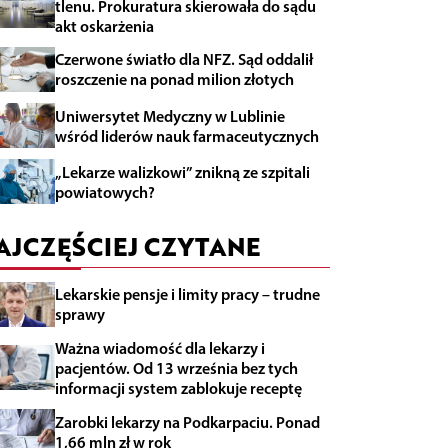
tlenu. Prokuratura skierowała do sądu
akt oskarżenia
Czerwone światło dla NFZ. Sąd oddalił
roszczenie na ponad milion złotych
Uniwersytet Medyczny w Lublinie
wśród liderów nauk farmaceutycznych
„Lekarze walizkowi” znikną ze szpitali
powiatowych?
AJCZĘŚCIEJ CZYTANE
Lekarskie pensje i limity pracy – trudne
sprawy
Ważna wiadomość dla lekarzy i
pacjentów. Od 13 września bez tych
informacji system zablokuje receptę
Zarobki lekarzy na Podkarpaciu. Ponad
1,66 mln zł w rok