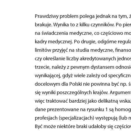
Prawdziwy problem polega jednak na tym, że 
brakuje. Wynika to z kilku czynników. Po pi
na świadczenia medyczne, co częściowo mo
kadry medycznej. Po drugie, odgórne regula
limitów przyjęć na studia medyczne, finan
czy określanie liczby akredytowanych jednos
trzecie, należy z pewnym dystansem odnosić
wynikającej, gdyż wiele zależy od specyfi
docelowym dla Polski nie powinna być np. ś
się wyniki poszczególnych krajów. Argumenty
więc traktować bardziej jako delikatną wsk
dane prezentowane na rysunku 1 są homogen
profesjach (specjalizacjach) występują (lu
Być może niektóre braki udałoby się częścio