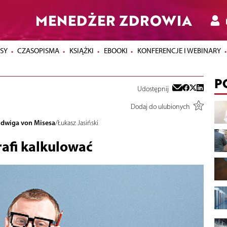
MENEDŻER ZDROWIA
SY
CZASOPISMA
KSIĄŻKI
EBOOKI
KONFERENCJE I WEBINARY
P
Udostępnij
Dodaj do ulubionych
udwiga von Misesa
/Łukasz Jasiński
rafi kalkulować