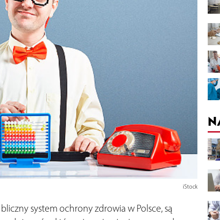
N
iStock
publiczny system ochrony zdrowia w Polsce, są