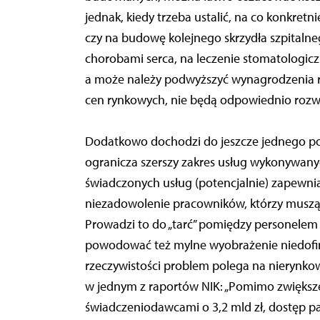
jednak, kiedy trzeba ustalić, na co konkretn
czy na budowę kolejnego skrzydła szpitalneg
chorobami serca, na leczenie stomatologicz
a może należy podwyższyć wynagrodzenia r
cen rynkowych, nie będą odpowiednio roz
Dodatkowo dochodzi do jeszcze jednego 
ogranicza szerszy zakres usług wykonywany
świadczonych usług (potencjalnie) zapewnia
niezadowolenie pracowników, którzy muszą
Prowadzi to do „tarć” pomiędzy personele
powodować też mylne wyobrażenie niedofi
rzeczywistości problem polega na nierynkow
w jednym z raportów NIK: „Pomimo zwiększ
świadczeniodawcami o 3,2 mld zł, dostęp pa