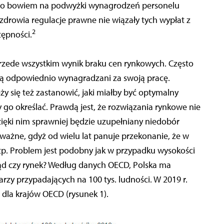
ono bowiem na podwyżki wynagrodzeń personelu
rowia regulacje prawne nie wiązały tych wypłat z
2
tępności.
 przede wszystkim wynik braku cen rynkowych. Często
e są odpowiednio wynagradzani za swoją pracę.
eży się też zastanowić, jaki miałby być optymalny
go określać. Prawdą jest, że rozwiązania rynkowe nie
zięki nim sprawniej będzie uzupełniany niedobór
ważne, gdyż od wielu lat panuje przekonanie, że w
itp. Problem jest podobny jak w przypadku wysokości
ąd czy rynek? Według danych OECD, Polska ma
arzy przypadających na 100 tys. ludności. W 2019 r.
 dla krajów OECD (rysunek 1).