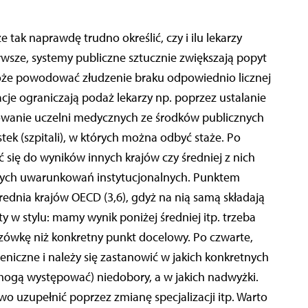
tak naprawdę trudno określić, czy i ilu lekarzy
erwsze, systemy publiczne sztucznie zwiększają popyt
że powodować złudzenie braku odpowiednio licznej
cje ograniczają podaż lekarzy np. poprzez ustalanie
sowanie uczelni medycznych ze środków publicznych
tek (szpitali), w których można odbyć staże. Po
 się do wyników innych krajów czy średniej z nich
cznych uwarunkowań instytucjonalnych. Punktem
rednia krajów OECD (3,6), gdyż na nią samą składają
 w stylu: mamy wynik poniżej średniej itp. trzeba
azówkę niż konkretny punkt docelowy. Po czwarte,
iczne i należy się zastanowić w jakich konkretnych
b mogą występować) niedobory, a w jakich nadwyżki.
wo uzupełnić poprzez zmianę specjalizacji itp. Warto