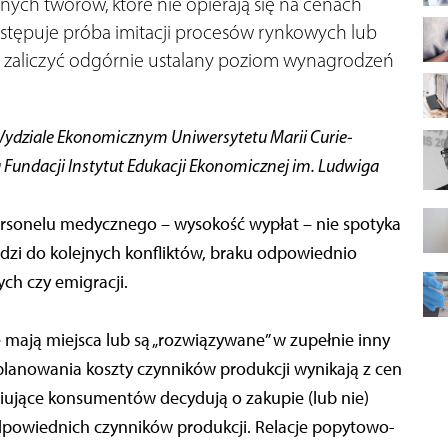
nych tworów, które nie opierają się na cenach
astępuje próba imitacji procesów rynkowych lub
a zaliczyć odgórnie ustalany poziom wynagrodzeń
a Wydziale Ekonomicznym Uniwersytetu Marii Curie-
 Fundacji Instytut Edukacji Ekonomicznej im. Ludwiga
sonelu medycznego – wysokość wypłat – nie spotyka
zi do kolejnych konfliktów, braku odpowiednio
ch czy emigracji.
mają miejsca lub są „rozwiązywane” w zupełnie inny
planowania koszty czynników produkcji wynikają z cen
ściujące konsumentów decydują o zakupie (lub nie)
odpowiednich czynników produkcji. Relacje popytowo-