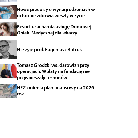
Nowe przepisy o wynagrodzeniach w
ochronie zdrowia weszły w życie
Resort uruchamia usługę Domowej
Opieki Medycznej dla lekarzy
Nie żyje prof. Eugeniusz Butruk
Tomasz Grodzki ws. darowizn przy
operacjach: Wpłaty na fundację nie
przyspieszały terminów
NFZ zmienia plan finansowy na 2026
rok