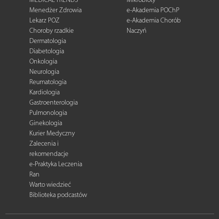
Menedżer Zdrowia
e-Akademia POChP
Lekarz POZ
e-Akademia Chorób
Choroby rzadkie
Naczyń
Dermatologia
Diabetologia
Onkologia
Neurologia
Reumatologia
Kardiologia
Gastroenterologia
Pulmonologia
Ginekologia
Kurier Medyczny
Zalecenia i
rekomendacje
e-Praktyka Leczenia
Ran
Warto wiedzieć
Biblioteka podcastów