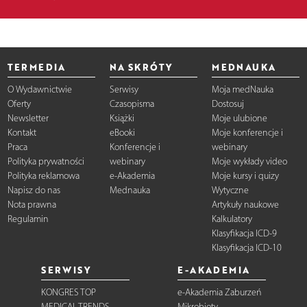
TERMEDIA
NA SKRÓTY
MEDNAUKA
O Wydawnictwie
Serwisy
Moja medNauka
Oferty
Czasopisma
Dostosuj
Newsletter
Książki
Moje ulubione
Kontakt
eBooki
Moje konferencje i
Praca
Konferencje i
webinary
Polityka prywatności
webinary
Moje wykłady video
Polityka reklamowa
e-Akademia
Moje kursy i quizy
Napisz do nas
Mednauka
Wytyczne
Nota prawna
Artykuły naukowe
Regulamin
Kalkulatory
Klasyfikacja ICD-9
Klasyfikacja ICD-10
SERWISY
E-AKADEMIA
KONGRES TOP
e-Akademia Zaburzeń
MEDICAL TRENDS
Mikrobioty