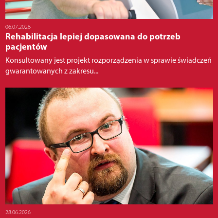
06.07.2026
Rehabilitacja lepiej dopasowana do potrzeb
pacjentów
Konsultowany jest projekt rozporządzenia w sprawie świadczeń
gwarantowanych z zakresu...
28.06.2026