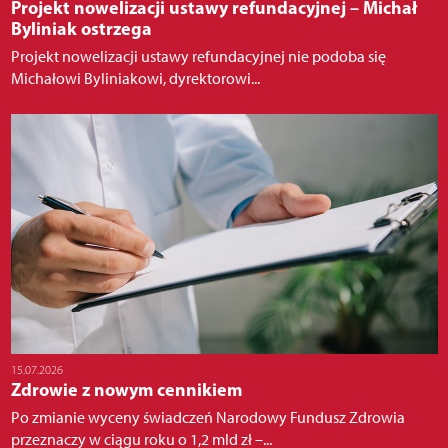
Projekt nowelizacji ustawy refundacyjnej – Michał
Byliniak ostrzega
Projekt nowelizacji ustawy refundacyjnej nie podoba się
Michałowi Byliniakowi, dyrektorowi...
15.07.2026
Zdrowie z nowym cennikiem
Po zmianie wyceny świadczeń Narodowy Fundusz Zdrowia
przeznaczy w ciągu roku o 1,2 mld zł –...