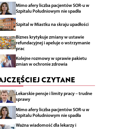
Mimo afery liczba pacjentów SOR-u w
Szpitalu Południowym nie spadła
Szpital w Miastku na skraju upadłości
Biznes krytykuje zmiany w ustawie
refundacyjnej i apeluje o wstrzymanie
prac
Kolejne rozmowy w sprawie pakietu
zmian w ochronie zdrowia
AJCZĘŚCIEJ CZYTANE
Lekarskie pensje i limity pracy – trudne
sprawy
Mimo afery liczba pacjentów SOR-u w
Szpitalu Południowym nie spadła
Ważna wiadomość dla lekarzy i