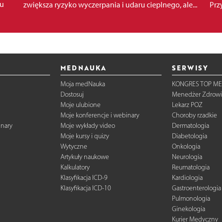
lu
zwiększa ryzyko wyczerpania i udaru cieplnego, ale...
Przy
MEDNAUKA
SERWISY
Moja medNauka
KONGRES TOP ME
Dostosuj
Menedżer Zdrowi
Moje ulubione
Lekarz POZ
Moje konferencje i webinary
Choroby rzadkie
inary
Moje wykłady video
Dermatologia
Moje kursy i quizy
Diabetologia
Wytyczne
Onkologia
Artykuły naukowe
Neurologia
Kalkulatory
Reumatologia
Klasyfikacja ICD-9
Kardiologia
Klasyfikacja ICD-10
Gastroenterologia
Pulmonologia
Ginekologia
Kurier Medyczny