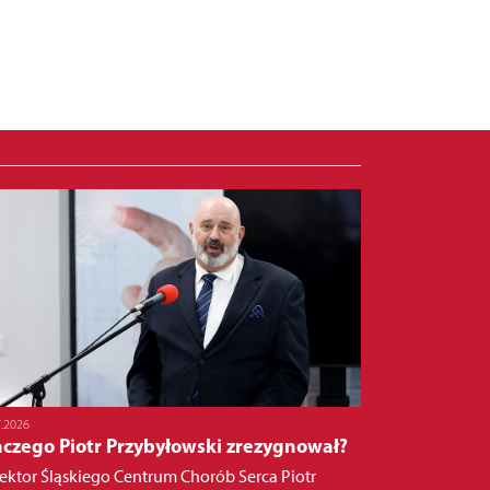
7.2026
aczego Piotr Przybyłowski zrezygnował?
ektor Śląskiego Centrum Chorób Serca Piotr