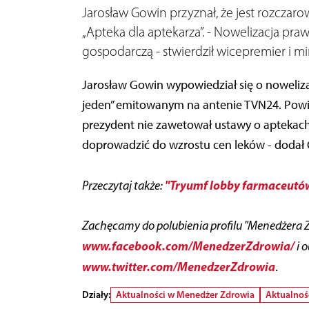
Jarosław Gowin przyznał, że jest rozcza
„Apteka dla aptekarza”. - Nowelizacja p
gospodarczą - stwierdził wicepremier i mi
Jarosław Gowin wypowiedział się o noweliza
jeden” emitowanym na antenie TVN24. Powie
prezydent nie zawetował ustawy o aptekach
doprowadzić do wzrostu cen leków - dodał
"Tryumf lobby farmaceutów
Przeczytaj także:
Zachęcamy do polubienia profilu "Menedżera 
www.facebook.com/MenedzerZdrowia/
i 
www.twitter.com/MenedzerZdrowia
.
Działy:
Aktualności w Menedżer Zdrowia
Aktualnoś