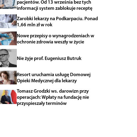
pacjentów. Od 13 września bez tych
informacji system zablokuje receptę
Zarobki lekarzy na Podkarpaciu. Ponad
1,66 mln zł w rok
Nowe przepisy o wynagrodzeniach w
ochronie zdrowia weszły w życie
Nie żyje prof. Eugeniusz Butruk
Resort uruchamia usługę Domowej
Opieki Medycznej dla lekarzy
Tomasz Grodzki ws. darowizn przy
operacjach: Wpłaty na fundację nie
przyspieszały terminów