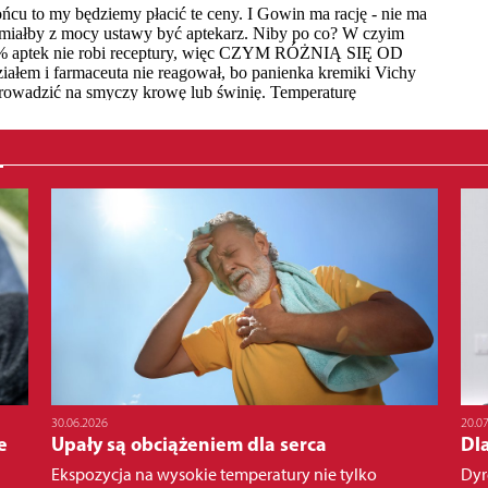
30.06.2026
20.0
e
Upały są obciążeniem dla serca
Dl
Ekspozycja na wysokie temperatury nie tylko
Dyr