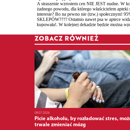
ZOBACZ RÓWNIEŻ
08.07.2026
Picie alkoholu, by rozładować stres, moż
trwale zmieniać mózg