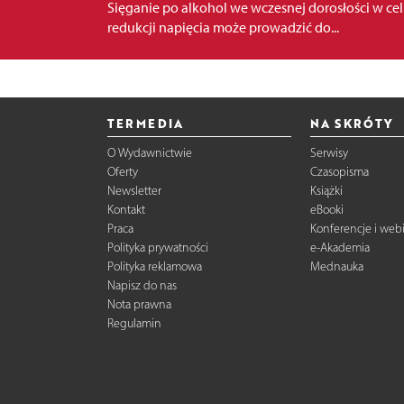
Sięganie po alkohol we wczesnej dorosłości w ce
redukcji napięcia może prowadzić do...
TERMEDIA
NA SKRÓTY
O Wydawnictwie
Serwisy
Oferty
Czasopisma
Newsletter
Książki
Kontakt
eBooki
Praca
Konferencje i web
Polityka prywatności
e-Akademia
Polityka reklamowa
Mednauka
Napisz do nas
Nota prawna
Regulamin