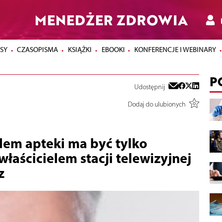
MENEDŻER ZDROWIA
SY
CZASOPISMA
KSIĄŻKI
EBOOKI
KONFERENCJE I WEBINARY
P
Udostępnij
Dodaj do ulubionych
lem apteki ma być tylko
właścicielem stacji telewizyjnej
z