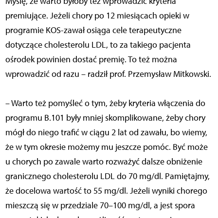
Myślę, że warto byłoby też wprowadzić kryteria
premiujące. Jeżeli chory po 12 miesiącach opieki w
programie KOS-zawał osiąga cele terapeutyczne
dotyczące cholesterolu LDL, to za takiego pacjenta
ośrodek powinien dostać premię. To też można
wprowadzić od razu – radził prof. Przemysław Mitkowski.
– Warto też pomyśleć o tym, żeby kryteria włączenia do
programu B.101 były mniej skomplikowane, żeby chory
mógł do niego trafić w ciągu 2 lat od zawału, bo wiemy,
że w tym okresie możemy mu jeszcze pomóc. Być może
u chorych po zawale warto rozważyć dalsze obniżenie
granicznego cholesterolu LDL do 70 mg/dl. Pamiętajmy,
że docelowa wartość to 55 mg/dl. Jeżeli wyniki chorego
mieszczą się w przedziale 70–100 mg/dl, a jest spora