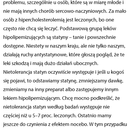
problemu, szczególnie u osób, które są w miarę młode i
nie mają innych chorób sercowo-naczyniowych. Za mało
osób z hipercholesterolemią jest leczonych, bo one
często nie chcą się leczyć. Podstawową grupą leków
hipolipemizujących są statyny – tanie i powszechnie
dostępne. Niestety w naszym kraju, ale nie tylko naszym,
działają ruchy antystatynowe, które głoszą pogląd, że te
leki szkodzą i mają dużo działań ubocznych.
Nietolerancja statyn oczywiście występuje i jeśli u kogoś
się pojawi, to odstawiamy statynę, zmniejszamy dawkę,
zmieniamy na inny preparat albo zastępujemy innym
lekiem hipolipemizującym. Chcę mocno podkreślić, że
nietolerancja statyn według badań występuje nie
częściej niż u 5–7 proc. leczonych. Ostatnio mamy
jeszcze do czynienia z efektem nocebo. W tym przypadku