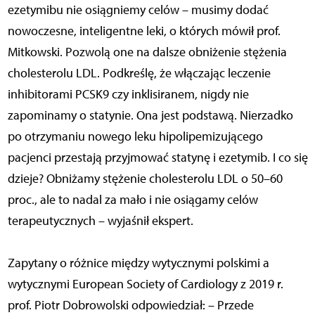
ezetymibu nie osiągniemy celów – musimy dodać
nowoczesne, inteligentne leki, o których mówił prof.
Mitkowski. Pozwolą one na dalsze obniżenie stężenia
cholesterolu LDL. Podkreślę, że włączając leczenie
inhibitorami PCSK9 czy inklisiranem, nigdy nie
zapominamy o statynie. Ona jest podstawą. Nierzadko
po otrzymaniu nowego leku hipolipemizującego
pacjenci przestają przyjmować statynę i ezetymib. I co się
dzieje? Obniżamy stężenie cholesterolu LDL o 50–60
proc., ale to nadal za mało i nie osiągamy celów
terapeutycznych – wyjaśnił ekspert.
Zapytany o różnice między wytycznymi polskimi a
wytycznymi European Society of Cardiology z 2019 r.
prof. Piotr Dobrowolski odpowiedział: – Przede