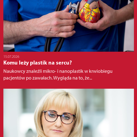
15.07.2026
Komu leży plastik na sercu?
Naukowcy znaleźli mikro- i nanoplastik w krwiobiegu
pacjentów po zawałach. Wygląda na to, że...