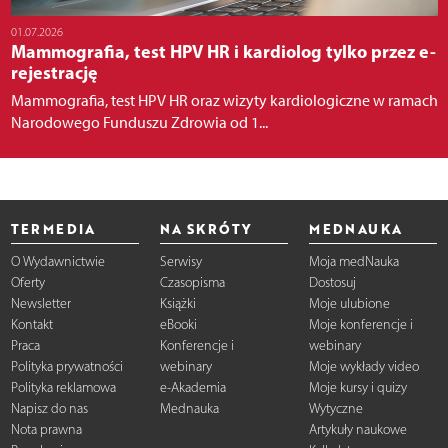
01.07.2026
Mammografia, test HPV HR i kardiolog tylko przez e-
rejestrację
Mammografia, test HPV HR oraz wizyty kardiologiczne w ramach
Narodowego Funduszu Zdrowia od 1...
TERMEDIA
NA SKRÓTY
MEDNAUKA
O Wydawnictwie
Serwisy
Moja medNauka
Oferty
Czasopisma
Dostosuj
Newsletter
Książki
Moje ulubione
Kontakt
eBooki
Moje konferencje i
Praca
Konferencje i
webinary
Polityka prywatności
webinary
Moje wykłady video
Polityka reklamowa
e-Akademia
Moje kursy i quizy
Napisz do nas
Mednauka
Wytyczne
Nota prawna
Artykuły naukowe