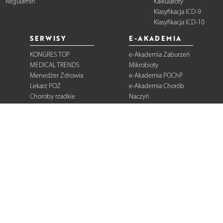
Regulamin
Kalkulatory
Klasyfikacja ICD-9
Klasyfikacja ICD-10
SERWISY
E-AKADEMIA
KONGRES TOP
e-Akademia Zaburzeń
MEDICAL TRENDS
Mikrobioty
Menedżer Zdrowia
e-Akademia POChP
Lekarz POZ
e-Akademia Chorób
Choroby rzadkie
Naczyń
Dermatologia
Diabetologia
Onkologia
Neurologia
Reumatologia
Kardiologia
Gastroenterologia
Pulmonologia
Ginekologia
Kurier Medyczny
Zalecenia i
rekomendacje