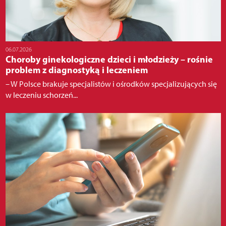
06.07.2026
Choroby ginekologiczne dzieci i młodzieży – rośnie
problem z diagnostyką i leczeniem
– W Polsce brakuje specjalistów i ośrodków specjalizujących się
w leczeniu schorzeń...