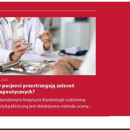
6.2026
 pacjenci przestrzegają zaleceń
rapeutycznych?
arodowym Instytucie Kardiologii codzienną
ktyką kliniczną jest obiektywna metoda oceny...