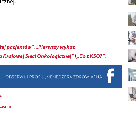
icznej.
żej pacjentów”
„Pierwszy wykaz
,
Krajowej Sieci Onkologicznej”
„Co z KSO?”
i
.
ci
czenie