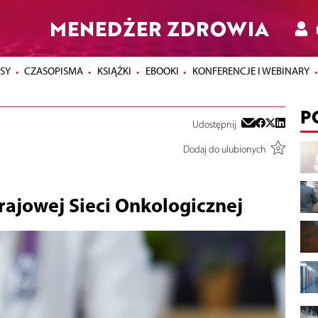
MENEDŻER ZDROWIA
SY
CZASOPISMA
KSIĄŻKI
EBOOKI
KONFERENCJE I WEBINARY
P
Udostępnij
Dodaj do ulubionych
rajowej Sieci Onkologicznej