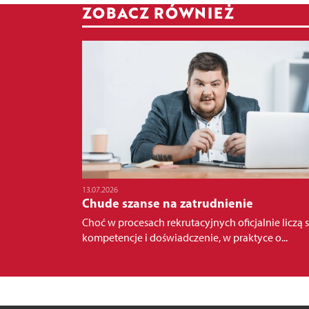
ZOBACZ RÓWNIEŻ
13.07.2026
Chude szanse na zatrudnienie
Choć w procesach rekrutacyjnych oficjalnie liczą s
kompetencje i doświadczenie, w praktyce o...