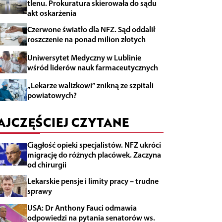
tlenu. Prokuratura skierowała do sądu
akt oskarżenia
Czerwone światło dla NFZ. Sąd oddalił
roszczenie na ponad milion złotych
Uniwersytet Medyczny w Lublinie
wśród liderów nauk farmaceutycznych
„Lekarze walizkowi” znikną ze szpitali
powiatowych?
AJCZĘŚCIEJ CZYTANE
Ciągłość opieki specjalistów. NFZ ukróci
migrację do różnych placówek. Zaczyna
od chirurgii
Lekarskie pensje i limity pracy – trudne
sprawy
USA: Dr Anthony Fauci odmawia
odpowiedzi na pytania senatorów ws.