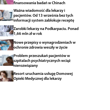
finansowania badań w Chinach
Ważna wiadomość dla lekarzy i
pacjentów. Od 13 września bez tych
informacji system zablokuje receptę
Zarobki lekarzy na Podkarpaciu. Ponad
1,66 mln zł w rok
Nowe przepisy o wynagrodzeniach w
ochronie zdrowia weszły w życie
Problem przeszukań pacjentów w
szpitalach psychiatrycznych wciąż
nierozwiązany
Resort uruchamia usługę Domowej
Opieki Medycznej dla lekarzy