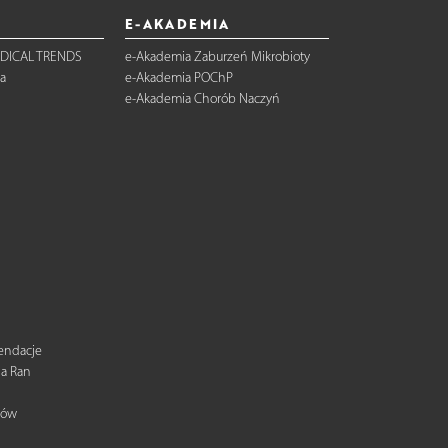
E-AKADEMIA
DICAL TRENDS
e-Akademia Zaburzeń Mikrobioty
a
e-Akademia POChP
e-Akademia Chorób Naczyń
mendacje
ia Ran
tów