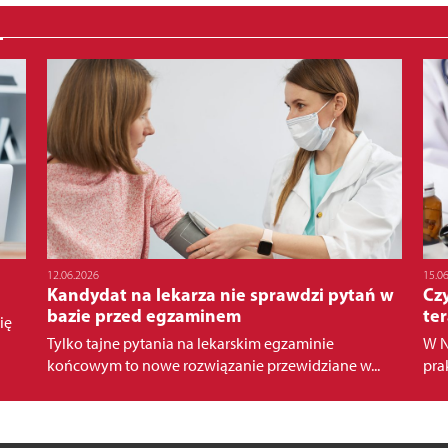
12.06.2026
15.0
Kandydat na lekarza nie sprawdzi pytań w
Czy
bazie przed egzaminem
te
ię
Tylko tajne pytania na lekarskim egzaminie
W N
końcowym to nowe rozwiązanie przewidziane w...
pra