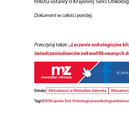
tekstu ustawy o Krajowej Sieci Onkolog
Dokument w całości poniżej.
„Leczenie onkologiczne bli
Przeczytaj także:
świadczeniodawców zakwalifikowanych do 
Działy:
Aktualności w Menedżer Zdrowia
Aktualnoś
Tagi:
KSO
Krajowa Sieć Onkologiczna
onkologia
obwiesz