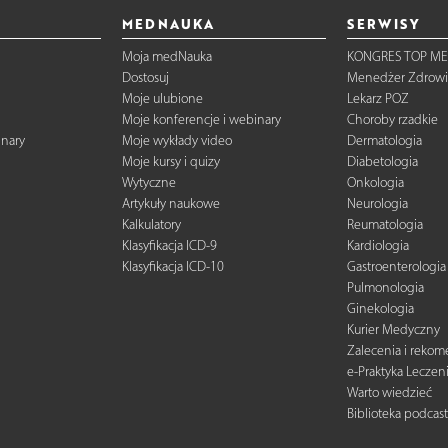
MEDNAUKA
SERWISY
Moja medNauka
KONGRES TOP ME
Dostosuj
Menedżer Zdrowi
Moje ulubione
Lekarz POZ
Moje konferencje i webinary
Choroby rzadkie
inary
Moje wykłady video
Dermatologia
Moje kursy i quizy
Diabetologia
Wytyczne
Onkologia
Artykuły naukowe
Neurologia
Kalkulatory
Reumatologia
Klasyfikacja ICD-9
Kardiologia
Klasyfikacja ICD-10
Gastroenterologia
Pulmonologia
Ginekologia
Kurier Medyczny
Zalecenia i reko
e-Praktyka Leczen
Warto wiedzieć
Biblioteka podcas