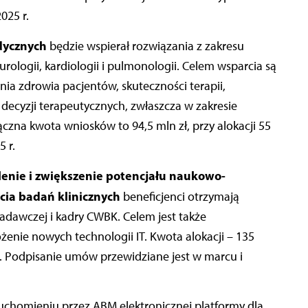
025 r.
dycznych
będzie wspierał rozwiązania z zakresu
eurologii, kardiologii i pulmonologii. Celem wsparcia są
a zdrowia pacjentów, skuteczności terapii,
decyzji terapeutycznych, zwłaszcza w zakresie
czna kwota wniosków to 94,5 mln zł, przy alokacji 55
 r.
enie i zwiększenie potencjału naukowo-
cia badań klinicznych
beneficjenci otrzymają
adawczej i kadry CWBK. Celem jest także
żenie nowych technologii IT. Kwota alokacji – 135
. Podpisanie umów przewidziane jest w marcu i
uchomieniu przez ABM elektronicznej platformy dla