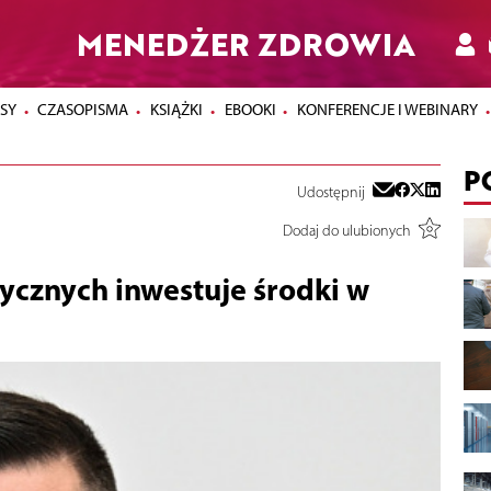
MENEDŻER ZDROWIA
SY
CZASOPISMA
KSIĄŻKI
EBOOKI
KONFERENCJE I WEBINARY
P
Udostępnij
Dodaj do ulubionych
cznych inwestuje środki w