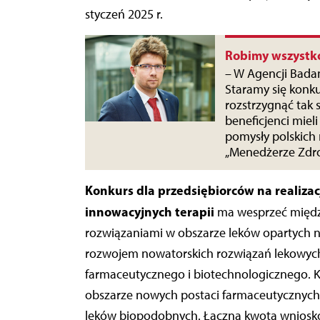
styczeń 2025 r.
Robimy wszystko
– W Agencji Bada
Staramy się kon
rozstrzygnąć tak 
beneficjenci mieli
pomysły polskic
„Menedżerze Zdro
Konkurs dla przedsiębiorców na realiza
innowacyjnych terapii
ma wesprzeć międz
rozwiązaniami w obszarze leków opartych n
rozwojem nowatorskich rozwiązań lekowych
farmaceutycznego i biotechnologicznego. 
obszarze nowych postaci farmaceutycznych,
leków biopodobnych. Łączna kwota wniosków 