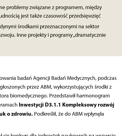
wne problemy związane z programem, między
Trudnością jest także czasowość przedsięwzięć
jedynymi środkami przeznaczonymi na sektor
zwoju. Inne projekty i programy „dramatycznie
ansowania badań Agencji Badań Medycznych, podczas
zgłoszonych przez ABM, wykorzystujących środki z
ektora biomedycznego. Przedstawił harmonogram
Inwestycji
D3.1.1 Kompleksowy rozwój
w ramach
uk o zdrowiu.
Podkreślił, że do ABM wpłynęła
 się konkurs dla jednostek naukowych na wsparcie