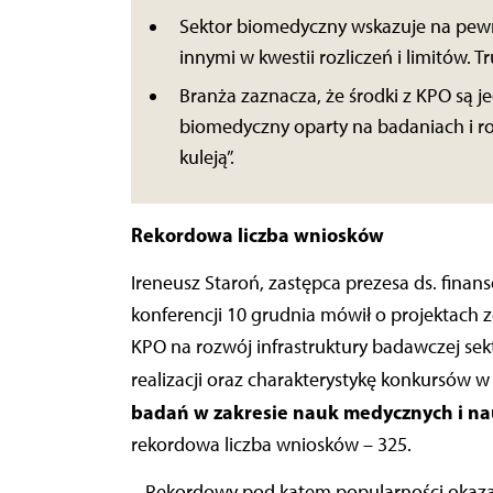
Sektor biomedyczny wskazuje na pe
innymi w kwestii rozliczeń i limitów. 
Branża zaznacza, że środki z KPO są 
biomedyczny oparty na badaniach i ro
kuleją”.
Rekordowa liczba wniosków
Ireneusz Staroń, zastępca prezesa ds. fin
konferencji 10 grudnia mówił o projektach 
KPO na rozwój infrastruktury badawczej s
realizacji oraz charakterystykę konkursów 
badań w zakresie nauk medycznych i na
rekordowa liczba wniosków – 325.
– Rekordowy pod kątem popularności okazał