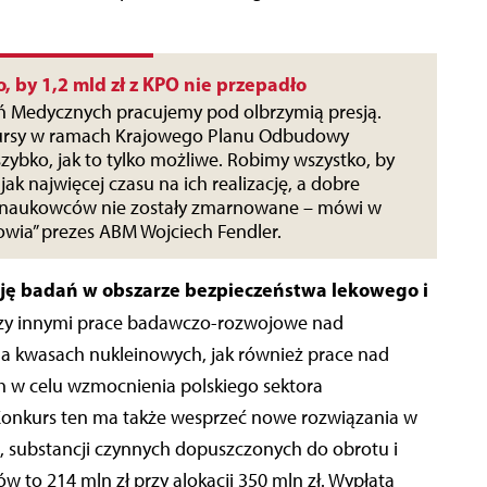
, by 1,2 mld zł z KPO nie przepadło
ń Medycznych pracujemy pod olbrzymią presją.
kursy w ramach Krajowego Planu Odbudowy
szybko, jak to tylko możliwe. Robimy wszystko, by
 jak najwięcej czasu na ich realizację, a dobre
h naukowców nie zostały zmarnowane – mówi w
wia” prezes ABM Wojciech Fendler.
cję badań w obszarze bezpieczeństwa lekowego i
y innymi prace badawczo-rozwojowe nad
a kwasach nukleinowych, jak również prace nad
 w celu wzmocnienia polskiego sektora
Konkurs ten ma także wesprzeć nowe rozwiązania w
 substancji czynnych dopuszczonych do obrotu i
to 214 mln zł przy alokacji 350 mln zł. Wypłata