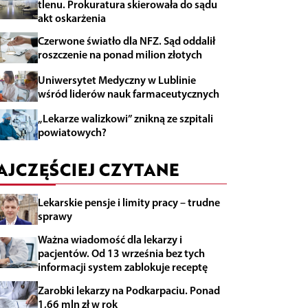
tlenu. Prokuratura skierowała do sądu
akt oskarżenia
Czerwone światło dla NFZ. Sąd oddalił
roszczenie na ponad milion złotych
Uniwersytet Medyczny w Lublinie
wśród liderów nauk farmaceutycznych
„Lekarze walizkowi” znikną ze szpitali
powiatowych?
AJCZĘŚCIEJ CZYTANE
Lekarskie pensje i limity pracy – trudne
sprawy
Ważna wiadomość dla lekarzy i
pacjentów. Od 13 września bez tych
informacji system zablokuje receptę
Zarobki lekarzy na Podkarpaciu. Ponad
1,66 mln zł w rok