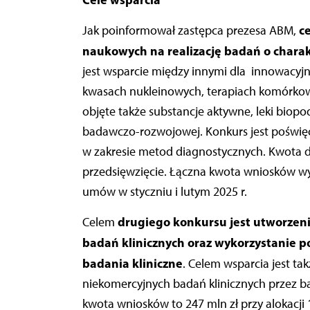
c
Jak poinformował zastępca prezesa ABM,
naukowych na realizację badań o chara
jest wsparcie między innymi dla
innowacyjn
kwasach nukleinowych, terapiach komórkow
objęte także substancje aktywne, leki biop
badawczo-rozwojowej. Konkurs jest poświ
w zakresie metod diagnostycznych. Kwota d
przedsięwzięcie. Łączna kwota wniosków wyno
umów w styczniu i lutym 2025 r.
drugiego
konkursu jest utworzen
Celem
badań klinicznych oraz wykorzystanie po
badania kliniczne
. Celem wsparcia jest ta
niekomercyjnych badań klinicznych przez ba
kwota wniosków to 247 mln zł przy alokacji 