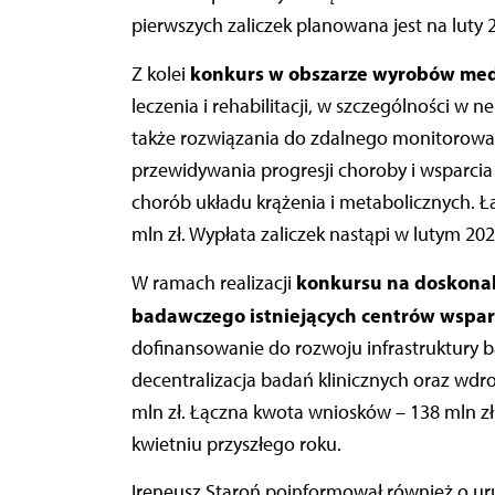
pierwszych zaliczek planowana jest na luty 2
konkurs w obszarze wyrobów me
Z kolei
leczenia i rehabilitacji, w szczególności w n
także rozwiązania do zdalnego monitorowani
przewidywania progresji choroby i wsparcia 
chorób układu krążenia i metabolicznych. Łą
mln zł. Wypłata zaliczek nastąpi w lutym 2025
konkursu na doskonal
W ramach realizacji
badawczego istniejących centrów wspar
dofinansowanie do rozwoju infrastruktury b
decentralizacja badań klinicznych oraz wdro
mln zł. Łączna kwota wniosków – 138 mln zł
kwietniu przyszłego roku.
Ireneusz Staroń poinformował również o ur