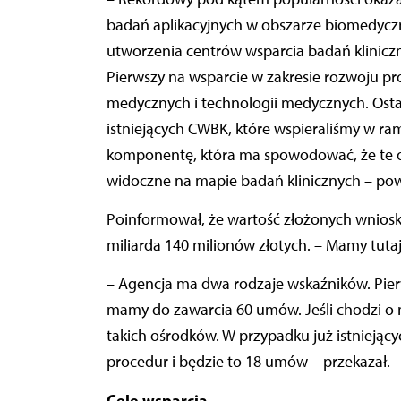
badań aplikacyjnych w obszarze biomedyczn
utworzenia centrów wsparcia badań klinicz
Pierwszy na wsparcie w zakresie rozwoju p
medycznych i technologii medycznych. Ost
istniejących CWBK, które wspieraliśmy w r
komponentę, która ma spowodować, że te oś
widoczne na mapie badań klinicznych – powi
Poinformował, że wartość złożonych wnioskó
miliarda 140 milionów złotych. – Mamy tutaj
– Agencja ma dwa rodzaje wskaźników. Pie
mamy do zawarcia 60 umów. Jeśli chodzi o
takich ośrodków.
W przypadku już istnieją
procedur i będzie to 18 umów – przekazał.
Cele wsparcia