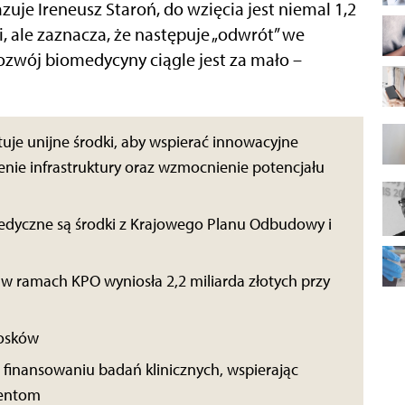
zuje Ireneusz Staroń, do wzięcia jest niemal 1,2
i, ale zaznacza, że następuje „odwrót” we
rozwój biomedycyny ciągle jest za mało –
je unijne środki, aby wspierać innowacyjne
nie infrastruktury oraz wzmocnienie potencjału
edyczne są środki z Krajowego Planu Odbudowy i
 ramach KPO wyniosła 2,2 miliarda złotych przy
iosków
 finansowaniu badań klinicznych, wspierając
cjentom