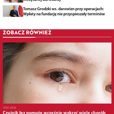
Tomasz Grodzki ws. darowizn przy operacjach:
Wpłaty na fundację nie przyspieszały terminów
ZOBACZ RÓWNIEŻ
10.07.2026
Czujnik łez pomoże wcześnie wykryć wiele chorób