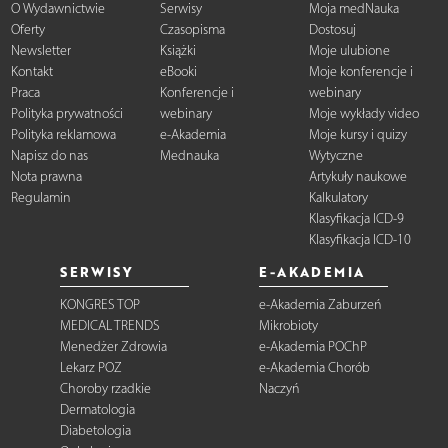
O Wydawnictwie
Serwisy
Moja medNauka
Oferty
Czasopisma
Dostosuj
Newsletter
Książki
Moje ulubione
Kontakt
eBooki
Moje konferencje i
Praca
Konferencje i
webinary
Polityka prywatności
webinary
Moje wykłady video
Polityka reklamowa
e-Akademia
Moje kursy i quizy
Napisz do nas
Mednauka
Wytyczne
Nota prawna
Artykuły naukowe
Regulamin
Kalkulatory
Klasyfikacja ICD-9
Klasyfikacja ICD-10
SERWISY
E-AKADEMIA
KONGRES TOP
e-Akademia Zaburzeń
MEDICAL TRENDS
Mikrobioty
Menedżer Zdrowia
e-Akademia POChP
Lekarz POZ
e-Akademia Chorób
Choroby rzadkie
Naczyń
Dermatologia
Diabetologia