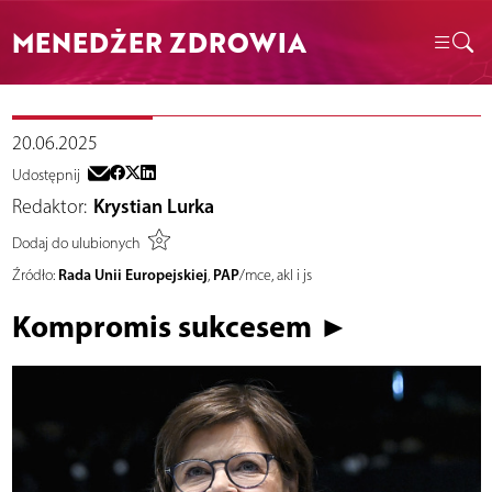
MENEDŻER ZDROWIA
20.06.2025
Udostępnij
Redaktor:
Krystian Lurka
Dodaj do ulubionych
Rada Unii Europejskiej
PAP
Źródło:
,
/mce, akl i js
Kompromis sukcesem ►