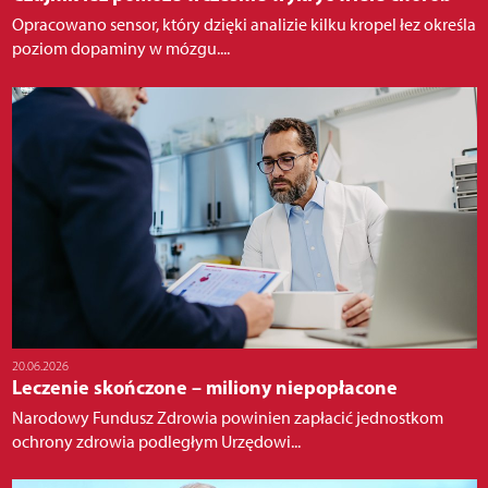
Opracowano sensor, który dzięki analizie kilku kropel łez określa
poziom dopaminy w mózgu....
20.06.2026
Leczenie skończone – miliony niepopłacone
Narodowy Fundusz Zdrowia powinien zapłacić jednostkom
ochrony zdrowia podległym Urzędowi...