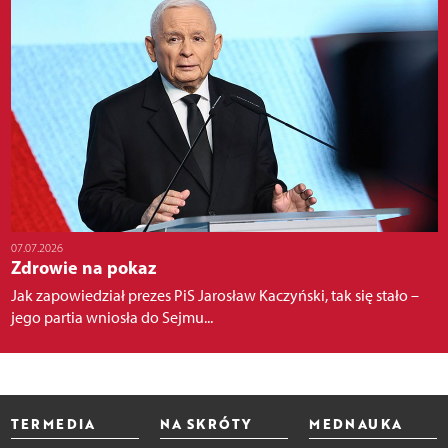
07.07.2026
Zdrowie na pokaz
Jak zapowiedział prezes PiS Jarosław Kaczyński, tak się stało –
jego partia wniosła do Sejmu...
TERMEDIA
NA SKRÓTY
MEDNAUKA