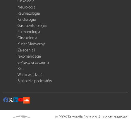
Onkologia
Neurologia
Reumatologia
Kardiologia
Gastroenterologia
Pulmonologia
Ginekologia
Kurier Medyczny
Zalecenia i
rekomendacje
e-Praktyka Leczenia
Ran
Warto wiedzieć
Biblioteka podcastów
© 2026 Termedia Sp. z o.o. All rights reserved.
Developed by
Termedia
.