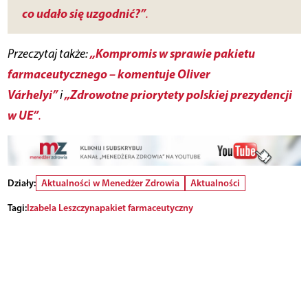
co udało się uzgodnić?”
.
„Kompromis w sprawie pakietu
Przeczytaj także:
farmaceutycznego – komentuje Oliver
Várhelyi”
„Zdrowotne priorytety polskiej prezydencji
i
w UE”
.
Działy:
Aktualności w Menedżer Zdrowia
Aktualności
Tagi:
Izabela Leszczyna
pakiet farmaceutyczny