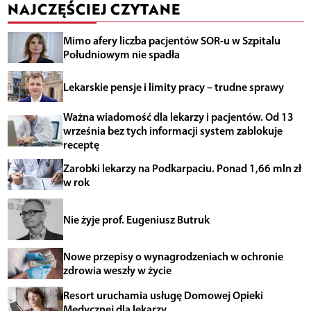
NAJCZĘŚCIEJ CZYTANE
Mimo afery liczba pacjentów SOR-u w Szpitalu
Południowym nie spadła
Lekarskie pensje i limity pracy – trudne sprawy
Ważna wiadomość dla lekarzy i pacjentów. Od 13
września bez tych informacji system zablokuje
receptę
Zarobki lekarzy na Podkarpaciu. Ponad 1,66 mln zł
w rok
Nie żyje prof. Eugeniusz Butruk
Nowe przepisy o wynagrodzeniach w ochronie
zdrowia weszły w życie
Resort uruchamia usługę Domowej Opieki
Medycznej dla lekarzy