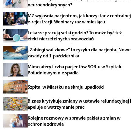
neuroendokrynnych?
MZ wyjaśnia pacjentom, jak korzystać z centralnej
e-rejestracji. Webinary raz w miesiącu
Lekarze pracują setki godzin? To może być też
efekt nierzetelnych sprawozdań
„Zabiegi walizkowe” to ryzyko dla pacjenta. Nowe
zasady od 1 października
Mimo afery liczba pacjentów SOR-u w Szpitalu
Południowym nie spadła
Szpital w Miastku na skraju upadłości
Biznes krytykuje zmiany w ustawie refundacyjnej i
apeluje o wstrzymanie prac
Kolejne rozmowy w sprawie pakietu zmian w
ochronie zdrowia