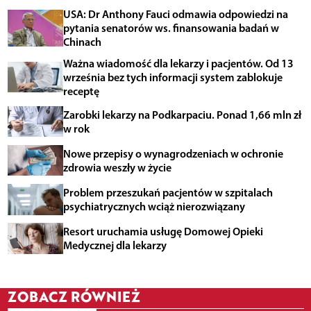
USA: Dr Anthony Fauci odmawia odpowiedzi na
pytania senatorów ws. finansowania badań w
Chinach
Ważna wiadomość dla lekarzy i pacjentów. Od 13
września bez tych informacji system zablokuje
receptę
Zarobki lekarzy na Podkarpaciu. Ponad 1,66 mln zł
w rok
Nowe przepisy o wynagrodzeniach w ochronie
zdrowia weszły w życie
Problem przeszukań pacjentów w szpitalach
psychiatrycznych wciąż nierozwiązany
Resort uruchamia usługę Domowej Opieki
Medycznej dla lekarzy
ZOBACZ RÓWNIEŻ