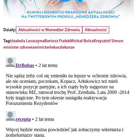
Działy:
Aktualności w Menedżer Zdrowia
Aktualności
Tagi:
Izabela Leszczyna
Bartosz Fiałek
Michał Bulsa
Krzysztof Simon
minister zdrowia
minister
lekarz
lekarze