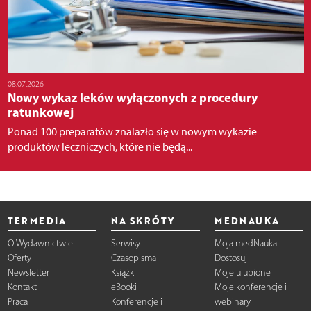
08.07.2026
Nowy wykaz leków wyłączonych z procedury
ratunkowej
Ponad 100 preparatów znalazło się w nowym wykazie
produktów leczniczych, które nie będą...
TERMEDIA
NA SKRÓTY
MEDNAUKA
O Wydawnictwie
Serwisy
Moja medNauka
Oferty
Czasopisma
Dostosuj
Newsletter
Książki
Moje ulubione
Kontakt
eBooki
Moje konferencje i
Praca
Konferencje i
webinary