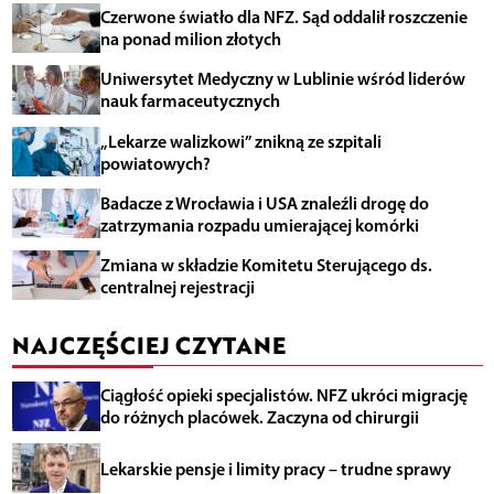
Czerwone światło dla NFZ. Sąd oddalił roszczenie
na ponad milion złotych
Uniwersytet Medyczny w Lublinie wśród liderów
nauk farmaceutycznych
„Lekarze walizkowi” znikną ze szpitali
powiatowych?
Badacze z Wrocławia i USA znaleźli drogę do
zatrzymania rozpadu umierającej komórki
Zmiana w składzie Komitetu Sterującego ds.
centralnej rejestracji
NAJCZĘŚCIEJ CZYTANE
Ciągłość opieki specjalistów. NFZ ukróci migrację
do różnych placówek. Zaczyna od chirurgii
Lekarskie pensje i limity pracy – trudne sprawy