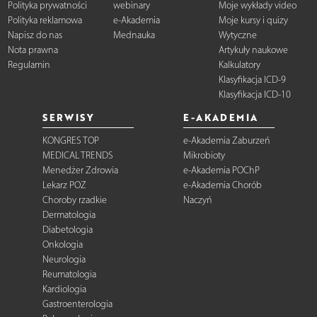
Polityka prywatności
webinary
Moje wykłady video
Polityka reklamowa
e-Akademia
Moje kursy i quizy
Napisz do nas
Mednauka
Wytyczne
Nota prawna
Artykuły naukowe
Regulamin
Kalkulatory
Klasyfikacja ICD-9
Klasyfikacja ICD-10
SERWISY
E-AKADEMIA
KONGRES TOP
e-Akademia Zaburzeń
MEDICAL TRENDS
Mikrobioty
Menedżer Zdrowia
e-Akademia POChP
Lekarz POZ
e-Akademia Chorób
Choroby rzadkie
Naczyń
Dermatologia
Diabetologia
Onkologia
Neurologia
Reumatologia
Kardiologia
Gastroenterologia