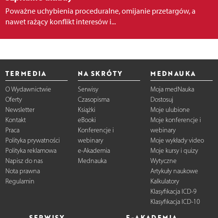
Poważne uchybienia proceduralne, omijanie przetargów, a
nawet rażący konflikt interesów i...
TERMEDIA
NA SKRÓTY
MEDNAUKA
O Wydawnictwie
Serwisy
Moja medNauka
Oferty
Czasopisma
Dostosuj
Newsletter
Książki
Moje ulubione
Kontakt
eBooki
Moje konferencje i
Praca
Konferencje i
webinary
Polityka prywatności
webinary
Moje wykłady video
Polityka reklamowa
e-Akademia
Moje kursy i quizy
Napisz do nas
Mednauka
Wytyczne
Nota prawna
Artykuły naukowe
Regulamin
Kalkulatory
Klasyfikacja ICD-9
Klasyfikacja ICD-10
SERWISY
E-AKADEMIA