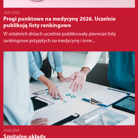
18.07.2026
Progi punktowe na medycynę 2026. Uczelnie
publikują listy rankingowe
W ostatnich dniach uczelnie publikowały pierwsze listy
rankingowe przyjętych na medycynę i inne...
29.06.2026
Szpitalne układy