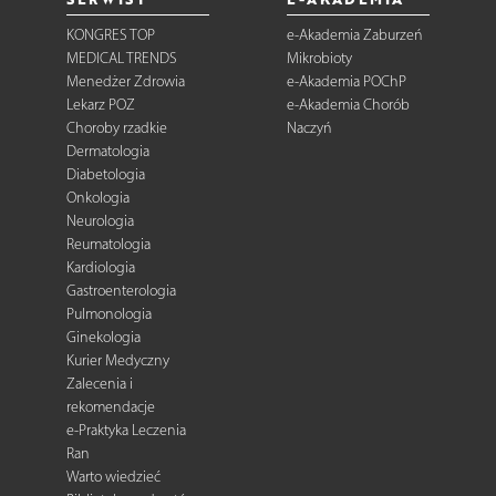
KONGRES TOP
e-Akademia Zaburzeń
MEDICAL TRENDS
Mikrobioty
Menedżer Zdrowia
e-Akademia POChP
Lekarz POZ
e-Akademia Chorób
Choroby rzadkie
Naczyń
Dermatologia
Diabetologia
Onkologia
Neurologia
Reumatologia
Kardiologia
Gastroenterologia
Pulmonologia
Ginekologia
Kurier Medyczny
Zalecenia i
rekomendacje
e-Praktyka Leczenia
Ran
Warto wiedzieć