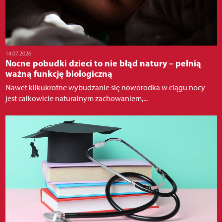
14.07.2026
Nocne pobudki dzieci to nie błąd natury – pełnią
ważną funkcję biologiczną
Nawet kilkukrotne wybudzanie się noworodka w ciągu nocy
jest całkowicie naturalnym zachowaniem,...