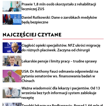
Prawie 1,8 mln osób skorzystało z rehabilitacji
leczniczej ZUS
Daniel Rutkowski: Dane o zarobkach medyków
będą bezpieczne
NAJCZĘŚCIEJ CZYTANE
Ciągłość opieki specjalistów. NFZ ukróci migrację
do różnych placówek. Zaczyna od chirurgii
Lekarskie pensje i limity pracy – trudne sprawy
USA: Dr Anthony Fauci odmawia odpowiedzi na
pytania senatorów ws. finansowania badań w
Chinach
Ważna wiadomość dla lekarzy i pacjentów. Od 13
września bez tych informacji system zablokuje
receptę
Zarobki lekarzy na Podkarpaciu. Ponad 1,66 mln zł