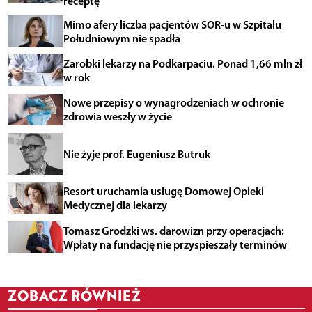
receptę
Mimo afery liczba pacjentów SOR-u w Szpitalu
Południowym nie spadła
Zarobki lekarzy na Podkarpaciu. Ponad 1,66 mln zł
w rok
Nowe przepisy o wynagrodzeniach w ochronie
zdrowia weszły w życie
Nie żyje prof. Eugeniusz Butruk
Resort uruchamia usługę Domowej Opieki
Medycznej dla lekarzy
Tomasz Grodzki ws. darowizn przy operacjach:
Wpłaty na fundację nie przyspieszały terminów
ZOBACZ RÓWNIEŻ