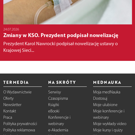
24.07.2026
Zmiany w KSO. Prezydent podpisał nowelizację
Prezydent Karol Nawrocki podpisał nowelizację ustawy o
Krajowej Sieci...
TERMEDIA
NA SKRÓTY
MEDNAUKA
O Wydawnictwie
Serwisy
Moja medNauka
Oferty
Czasopisma
Dostosuj
Newsletter
Książki
Moje ulubione
Kontakt
eBooki
Moje konferencje i
Praca
Konferencje i
webinary
Polityka prywatności
webinary
Moje wykłady video
Polityka reklamowa
e-Akademia
Moje kursy i quizy