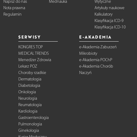
Napisz do nas
Mednauka
Wytyczne
Nota prawna
Artykuły naukowe
Regulamin
Kalkulatory
Klasyfikacja ICD-9
Klasyfikacja ICD-10
SERWISY
E-AKADEMIA
KONGRES TOP
e-Akademia Zaburzeń
MEDICAL TRENDS
Mikrobioty
Menedżer Zdrowia
e-Akademia POChP
Lekarz POZ
e-Akademia Chorób
Choroby rzadkie
Naczyń
Dermatologia
Diabetologia
Onkologia
Neurologia
Reumatologia
Kardiologia
Gastroenterologia
Pulmonologia
Ginekologia
Kurier Medyczny