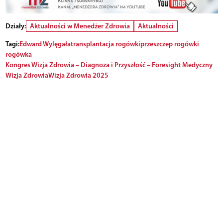
Działy:
Aktualności w Menedżer Zdrowia
Aktualności
Tagi:
Edward Wylęgała
transplantacja rogówki
przeszczep rogówki
rogówka
Kongres Wizja Zdrowia – Diagnoza i Przyszłość – Foresight Medyczny
Wizja Zdrowia
Wizja Zdrowia 2025